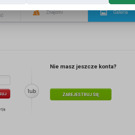
Znajomi
Galeria
ść
1
Nie masz jeszcze konta?
GUJ
ZAREJESTRUJ SIĘ
acją