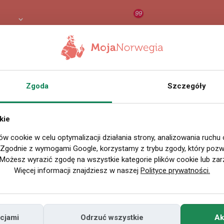
99
8 PLN
RAPORT
ORZEŁ AI
O
Zgoda
Szczegóły
kie
ów cookie w celu optymalizacji działania strony, analizowania ruchu
. Zgodnie z wymogami Google, korzystamy z trybu zgody, który pozwa
Możesz wyrazić zgodę na wszystkie kategorie plików cookie lub zar
Więcej informacji znajdziesz w naszej
Polityce prywatności.
cjami
Odrzuć wszystkie
Ak