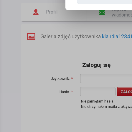
Napisz
Profil
wiadomo
Galeria zdjęć użytkownika
klaudia1234
Zaloguj się
Użytkownik:
*
ZALO
Hasło:
*
Nie pamiętam hasła
Nie otrzymałem maila z aktyw