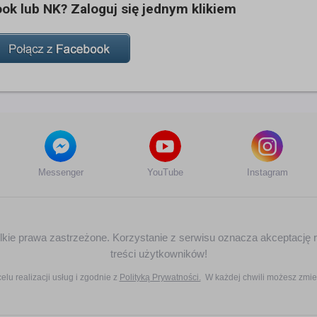
k lub NK? Zaloguj się jednym klikiem
Messenger
YouTube
Instagram
zelkie prawa zastrzeżone. Korzystanie z serwisu oznacza akceptację 
treści użytkowników!
elu realizacji usług i zgodnie z
Polityką Prywatności.
W każdej chwili możesz zmie