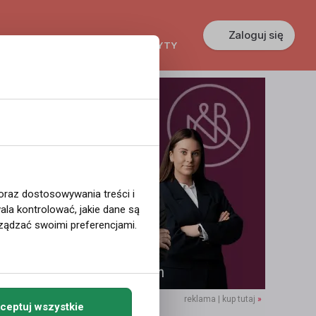
Zaloguj się
KREDYTY
GŁOSZENIA
PRACA
 oraz dostosowywania treści i
la kontrolować, jakie dane są
ządzać swoimi preferencjami.
reklama | kup tutaj
»
ceptuj wszystkie