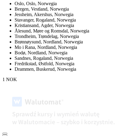
Oslo,
Oslo, Norwegia
Bergen,
Vestland, Norwegia
Jessheim,
Akershus, Norwegia
Stavanger,
Rogaland, Norwegia
Kristiansand,
Agder, Norwegia
Ålesund,
Møre og Romsdal, Norwegia
Trondheim,
Trøndelag, Norwegia
Brønnøysund,
Nordland, Norwegia
Mo i Rana,
Nordland, Norwegia
Bodø,
Nordland, Norwegia
Sandnes,
Rogaland, Norwegia
Fredrikstad,
Østfold, Norwegia
Drammen,
Buskerud, Norwegia
1 NOK