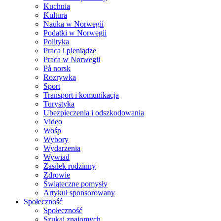
Kuchnia
Kultura
Nauka w Norwegii
Podatki w Norwegii
Polityka
Praca i pieniądze
Praca w Norwegii
På norsk
Rozrywka
Sport
Transport i komunikacja
Turystyka
Ubezpieczenia i odszkodowania
Video
Wośp
Wybory
Wydarzenia
Wywiad
Zasiłek rodzinny
Zdrowie
Świąteczne pomysły
Artykuł sponsorowany
Społeczność
Społeczność
Szukaj znajomych