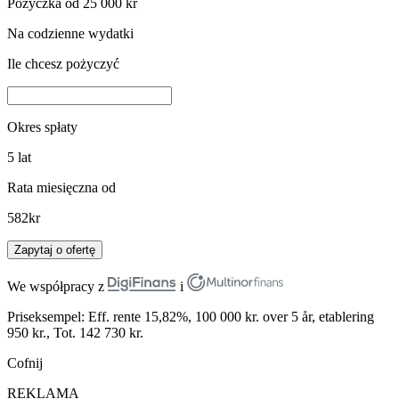
Pożyczka od 25 000 kr
Na codzienne wydatki
Ile chcesz pożyczyć
Okres spłaty
5
lat
Rata miesięczna od
582
kr
Zapytaj o ofertę
We współpracy z
i
Priseksempel: Eff. rente 15,82%, 100 000 kr. over 5 år, etablering
950 kr., Tot. 142 730 kr.
Cofnij
REKLAMA