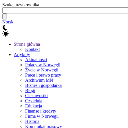
Szukaj użytkownika ...
Norsk
Strona główna
Kontakt
Artykuły
Aktualności
Polacy w Norwegii
Życie w Norwegii
Praca i prawo pracy
Archiwum MN
Biznes i gospodarka
Blogi
Ciekawostki
Czytelnia
Edukacja
Finanse i kredyty
Firma w Norwegii
Historia
Komunikat prasowy