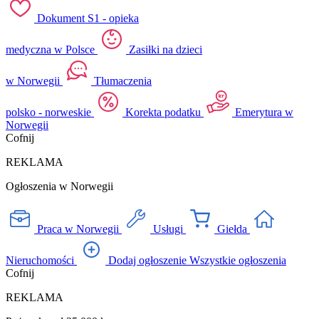
Dokument S1 - opieka
medyczna w Polsce
Zasiłki na dzieci
w Norwegii
Tłumaczenia
polsko - norweskie
Korekta podatku
Emerytura w
Norwegii
Cofnij
REKLAMA
Ogłoszenia w Norwegii
Praca w Norwegii
Usługi
Giełda
Nieruchomości
Dodaj ogłoszenie
Wszystkie ogłoszenia
Cofnij
REKLAMA