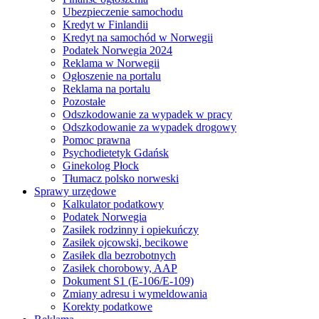
Ubezpieczenie samochodu
Kredyt w Finlandii
Kredyt na samochód w Norwegii
Podatek Norwegia 2024
Reklama w Norwegii
Ogłoszenie na portalu
Reklama na portalu
Pozostałe
Odszkodowanie za wypadek w pracy
Odszkodowanie za wypadek drogowy
Pomoc prawna
Psychodietetyk Gdańsk
Ginekolog Płock
Tłumacz polsko norweski
Sprawy urzędowe
Kalkulator podatkowy
Podatek Norwegia
Zasiłek rodzinny i opiekuńczy
Zasiłek ojcowski, becikowe
Zasiłek dla bezrobotnych
Zasiłek chorobowy, AAP
Dokument S1 (E-106/E-109)
Zmiany adresu i wymeldowania
Korekty podatkowe