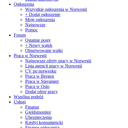
Ogłoszenia
Wszystkie ogłoszenia w Norwegii
+ Dodaj ogłoszenie
Moje ogłoszenia
Najnowsze
Pomoc
Forum
Ostatnie posty
+ Nowy wątek
Obserwowane wątki
Praca w Norwegii
Najnowsze oferty pracy w Norwegii
Lista agencji pracy w Norwegii
CV po norwesku
Praca w Bergen
Praca w Stavanger
Praca w Oslo
Dodaj oferę pracy
Wspólna podróż
Usługi
Finanse
Gjeldsmonitor
Ubezpieczenia
Kredyt konsumencki
Finanse ogłoszenia