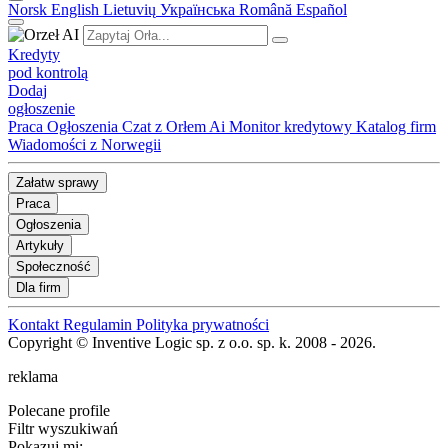
Norsk
English
Lietuvių
Українська
Română
Español
Kredyty
pod kontrolą
Dodaj
ogłoszenie
Praca
Ogłoszenia
Czat z Orłem Ai
Monitor kredytowy
Katalog firm
Wiadomości z Norwegii
Załatw sprawy
Praca
Ogłoszenia
Artykuły
Społeczność
Dla firm
Kontakt
Regulamin
Polityka prywatności
Copyright © Inventive Logic sp. z o.o. sp. k. 2008 - 2026.
reklama
Polecane profile
Filtr wyszukiwań
Pokazuj mi: