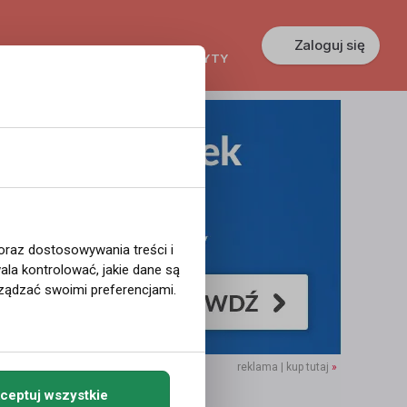
Zaloguj się
KREDYTY
GŁOSZENIA
PRACA
 oraz dostosowywania treści i
la kontrolować, jakie dane są
ządzać swoimi preferencjami.
reklama | kup tutaj
»
ceptuj wszystkie