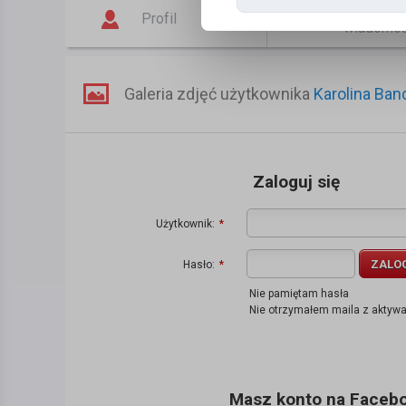
Napisz
Profil
wiadomo
Galeria zdjęć użytkownika
Karolina Ba
Zaloguj się
Użytkownik:
*
ZALO
Hasło:
*
Nie pamiętam hasła
Nie otrzymałem maila z aktyw
Masz konto na Faceboo