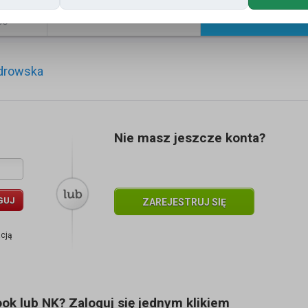
Znajomi
Galeria
ść
ndrowska
Nie masz jeszcze konta?
GUJ
ZAREJESTRUJ SIĘ
acją
k lub NK? Zaloguj się jednym klikiem