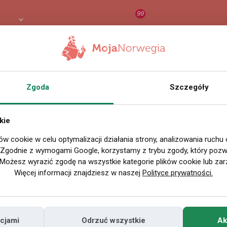
99
 PLN
RAPORT
ORZEŁ AI
O
Zgoda
Szczegóły
kie
ów cookie w celu optymalizacji działania strony, analizowania ruchu
. Zgodnie z wymogami Google, korzystamy z trybu zgody, który pozwa
Możesz wyrazić zgodę na wszystkie kategorie plików cookie lub zar
Więcej informacji znajdziesz w naszej
Polityce prywatności.
cjami
Odrzuć wszystkie
Ak