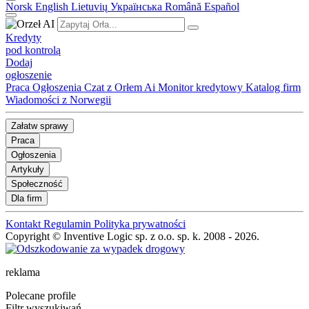
Norsk
English
Lietuvių
Українська
Română
Español
Kredyty
pod kontrolą
Dodaj
ogłoszenie
Praca
Ogłoszenia
Czat z Orłem Ai
Monitor kredytowy
Katalog firm
Wiadomości z Norwegii
Załatw sprawy
Praca
Ogłoszenia
Artykuły
Społeczność
Dla firm
Kontakt
Regulamin
Polityka prywatności
Copyright © Inventive Logic sp. z o.o. sp. k. 2008 - 2026.
reklama
Polecane profile
Filtr wyszukiwań