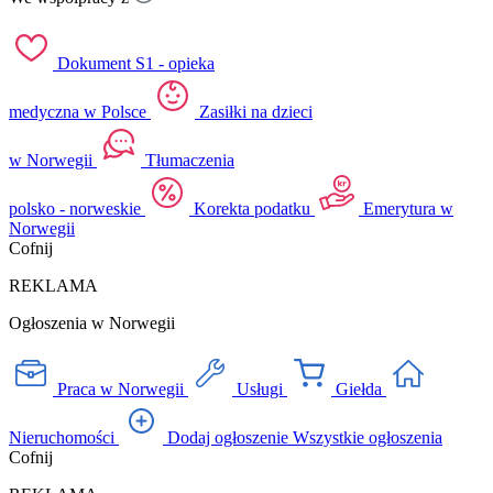
Dokument S1 - opieka
medyczna w Polsce
Zasiłki na dzieci
w Norwegii
Tłumaczenia
polsko - norweskie
Korekta podatku
Emerytura w
Norwegii
Cofnij
REKLAMA
Ogłoszenia w Norwegii
Praca w Norwegii
Usługi
Giełda
Nieruchomości
Dodaj ogłoszenie
Wszystkie ogłoszenia
Cofnij