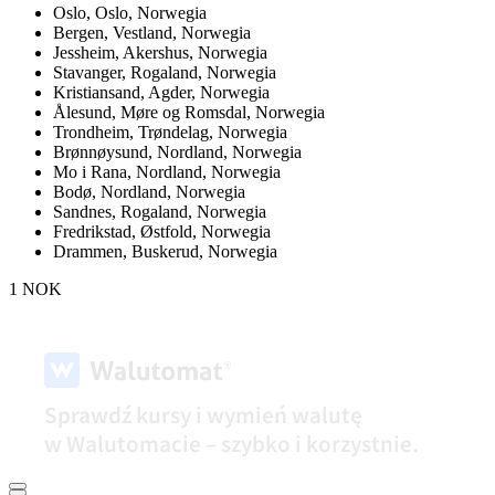
Oslo,
Oslo, Norwegia
Bergen,
Vestland, Norwegia
Jessheim,
Akershus, Norwegia
Stavanger,
Rogaland, Norwegia
Kristiansand,
Agder, Norwegia
Ålesund,
Møre og Romsdal, Norwegia
Trondheim,
Trøndelag, Norwegia
Brønnøysund,
Nordland, Norwegia
Mo i Rana,
Nordland, Norwegia
Bodø,
Nordland, Norwegia
Sandnes,
Rogaland, Norwegia
Fredrikstad,
Østfold, Norwegia
Drammen,
Buskerud, Norwegia
1 NOK