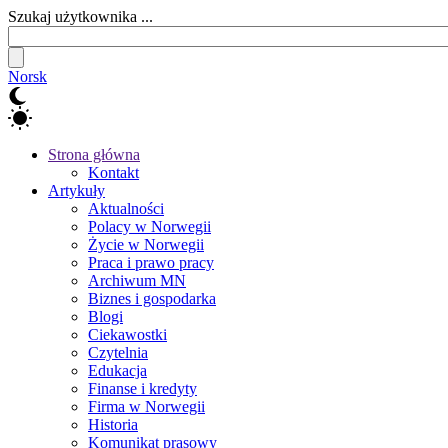
Szukaj użytkownika ...
Norsk
Strona główna
Kontakt
Artykuły
Aktualności
Polacy w Norwegii
Życie w Norwegii
Praca i prawo pracy
Archiwum MN
Biznes i gospodarka
Blogi
Ciekawostki
Czytelnia
Edukacja
Finanse i kredyty
Firma w Norwegii
Historia
Komunikat prasowy