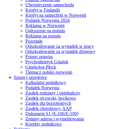
Ubezpieczenie samochodu
Kredyt w Finlandii
Kredyt na samochód w Norwegii
Podatek Norwegia 2024
Reklama w Norwegii
Ogłoszenie na portalu
Reklama na portalu
Pozostałe
Odszkodowanie za wypadek w pracy
Odszkodowanie za wypadek drogowy
Pomoc prawna
Psychodietetyk Gdańsk
Ginekolog Płock
Tłumacz polsko norweski
Sprawy urzędowe
Kalkulator podatkowy
Podatek Norwegia
Zasiłek rodzinny i opiekuńczy
Zasiłek ojcowski, becikowe
Zasiłek dla bezrobotnych
Zasiłek chorobowy, AAP
Dokument S1 (E-106/E-109)
Zmiany adresu i wymeldowania
Korekty podatkowe