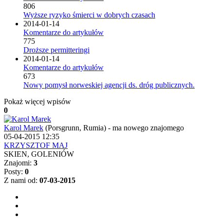
806
Wyższe ryzyko śmierci w dobrych czasach
2014-01-14
Komentarze do artykułów
775
Droższe permitteringi
2014-01-14
Komentarze do artykułów
673
Nowy pomysł norweskiej agencji ds. dróg publicznych.
Pokaż więcej wpisów
0
Karol Marek
(Porsgrunn, Rumia)
-
ma nowego znajomego
05-04-2015 12:35
KRZYSZTOF MAJ
SKIEN, GOLENIÓW
Znajomi:
3
Posty:
0
Z nami od:
07-03-2015