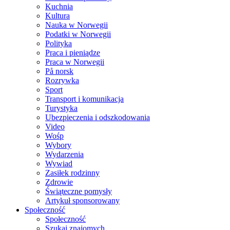
Kuchnia
Kultura
Nauka w Norwegii
Podatki w Norwegii
Polityka
Praca i pieniądze
Praca w Norwegii
På norsk
Rozrywka
Sport
Transport i komunikacja
Turystyka
Ubezpieczenia i odszkodowania
Video
Wośp
Wybory
Wydarzenia
Wywiad
Zasiłek rodzinny
Zdrowie
Świąteczne pomysły
Artykuł sponsorowany
Społeczność
Społeczność
Szukaj znajomych