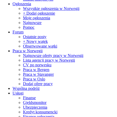
Ogłoszenia
Wszystkie ogłoszenia w Norwegii
+ Dodaj ogłoszenie
Moje ogłoszenia
Najnowsze
Pomoc
Forum
Ostatnie posty
+ Nowy wątek
Obserwowane wątki
Praca w Norwegii
Najnowsze oferty pracy w Norwegii
Lista agencji pracy w Norwegii
CV po norwesku
Praca w Bergen
Praca w Stavanger
Praca w Oslo
Dodaj oferę pracy
Wspólna podróż
Usługi
Finanse
Gjeldsmonitor
Ubezpieczenia
Kredyt konsumencki
Finanse ogłoszenia