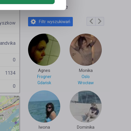
_kaktus
Polecane profile
Filtr wyszukiwań
yszkow
andvika
0
Agnes
Monika
1134
Frogner
Oslo
Gdańsk
Wrocław
0
Iwona
Dominika