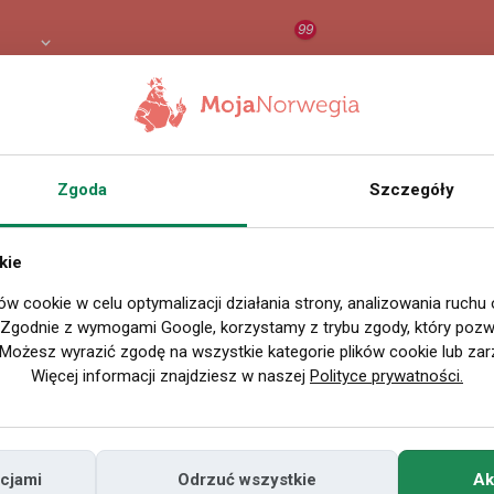
99
8 PLN
RAPORT
ORZEŁ AI
O
Zgoda
Szczegóły
kie
ów cookie w celu optymalizacji działania strony, analizowania ruchu
. Zgodnie z wymogami Google, korzystamy z trybu zgody, który pozwa
Możesz wyrazić zgodę na wszystkie kategorie plików cookie lub zar
Więcej informacji znajdziesz w naszej
Polityce prywatności.
cjami
Odrzuć wszystkie
Ak