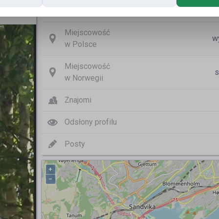
Nazwa użytkownika
wwy
Miejscowość
w
w Polsce
Miejscowość
s
w Norwegii
Znajomi
Odsłony profilu
Posty
+
−