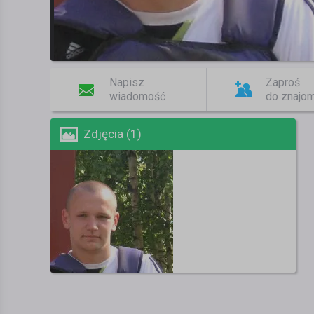
Napisz
Zaproś
wiadomość
do znajo
Zdjęcia (1)