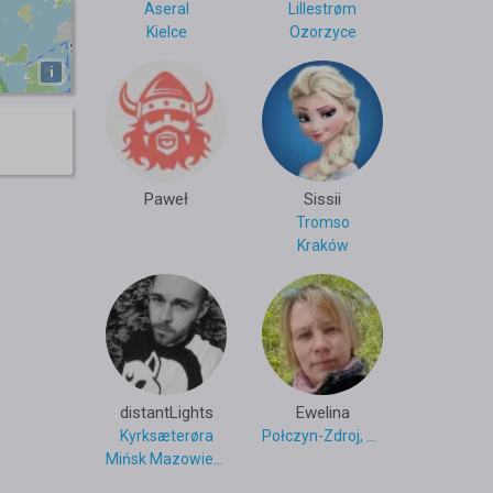
Aseral
Lillestrøm
Kielce
Ozorzyce
i
Paweł
Sissii
Tromso
Kraków
distantLights
Ewelina
Kyrksæterøra
Połczyn-Zdroj, Zachodniopomorskie
Mińsk Mazowiecki