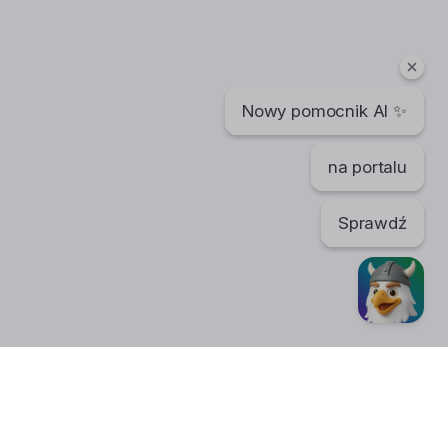
Nowy pomocnik AI ✨
na portalu
Sprawdź