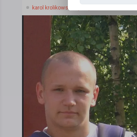
karol krolikowskki, (35 l.)