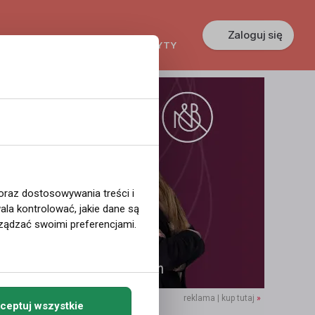
Zaloguj się
KREDYTY
GŁOSZENIA
PRACA
 oraz dostosowywania treści i
la kontrolować, jakie dane są
ządzać swoimi preferencjami.
reklama | kup tutaj
»
ceptuj wszystkie