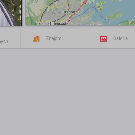
Znajomi
Galeria
mych