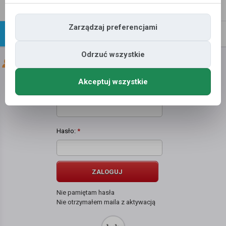
Napisz
Profil
wiadomość
Zarządzaj preferencjami
Znajomi
Galeria
Odrzuć wszystkie
Znajomi użytkownika
kanar krajan
Akceptuj wszystkie
Użytkownik:
*
Hasło:
*
ZALOGUJ
Nie pamiętam hasła
Nie otrzymałem maila z aktywacją