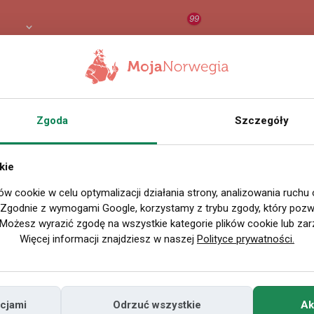
99
 PLN
RAPORT
ORZEŁ AI
O
Zgoda
Szczegóły
Nazwa użytkownika
Ka
Miejscowość
kie
R
w Polsce
ów cookie w celu optymalizacji działania strony, analizowania ruchu
. Zgodnie z wymogami Google, korzystamy z trybu zgody, który pozwa
Miejscowość
Oslo 
Możesz wyrazić zgodę na wszystkie kategorie plików cookie lub zar
w Norwegii
Więcej informacji znajdziesz w naszej
Polityce prywatności.
Znajomi
Odsłony profilu
cjami
Odrzuć wszystkie
Ak