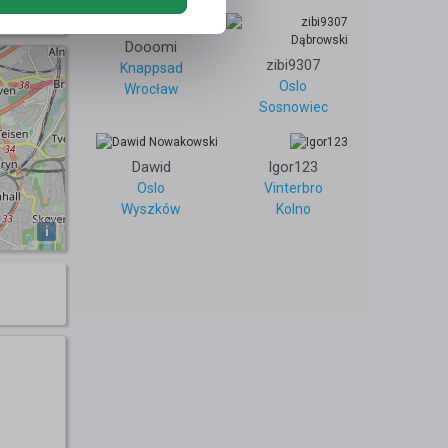
1
Dooomi
zibi9307
Knappsad
Oslo
Wrocław
Sosnowiec
Dawid
Igor123
Oslo
Vinterbro
Wyszków
Kolno
i