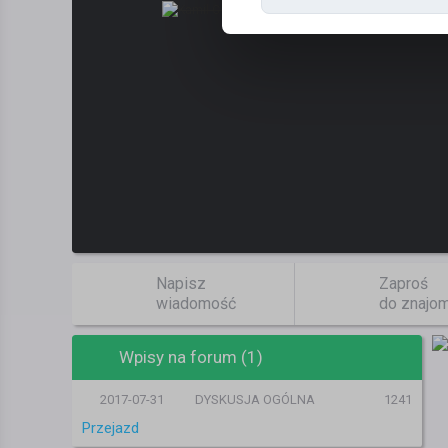
Napisz
Zaproś
wiadomość
do znajo
Wpisy na forum (1)
2017-07-31
DYSKUSJA OGÓLNA
1241
Przejazd