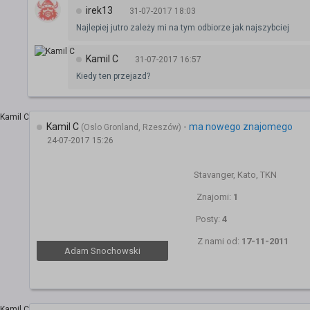
irek13
31-07-2017 18:03
Najlepiej jutro zależy mi na tym odbiorze jak najszybciej
Kamil C
31-07-2017 16:57
Kiedy ten przejazd?
Kamil C
-
ma nowego znajomego
(Oslo Gronland, Rzeszów)
24-07-2017 15:26
Stavanger, Kato, TKN
Znajomi:
1
Posty:
4
Z nami od:
17-11-2011
Adam Snochowski