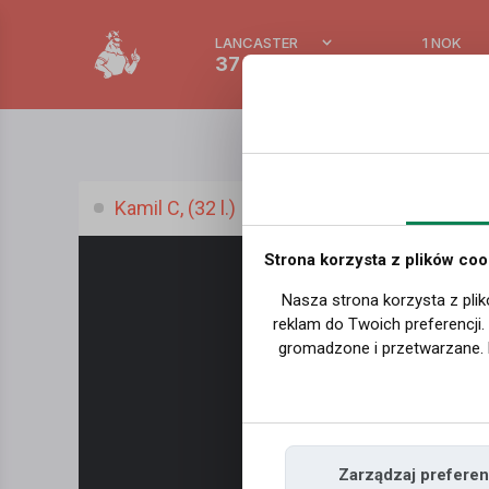
LANCASTER
1 NOK
37 °C
0.3892
Kamil C, (32 l.)
Strona korzysta z plików coo
Nasza strona korzysta z plik
reklam do Twoich preferencji
gromadzone i przetwarzane. 
Zarządzaj preferen