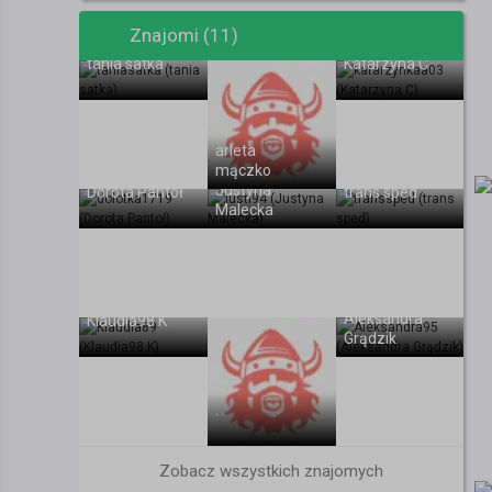
Znajomi (11)
tania satka
Katarzyna C
arleta
mączko
Justyna
Dorota Pantoł
trans sped
Malecka
Aleksandra
Klaudia98 K
Grądzik
. .
Zobacz wszystkich znajomych