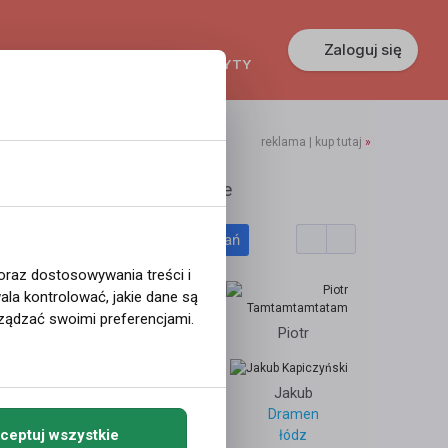
Zaloguj się
KREDYTY
GŁOSZENIA
PRACA
reklama | kup tutaj
»
mil9494
Polecane profile
Filtr wyszukiwań
zeszów
 oraz dostosowywania treści i
la kontrolować, jakie dane są
Gronland
Kuba
ządzać swoimi preferencjami.
Piotr
11
Adam
Jakub
4737
Dramen
ceptuj wszystkie
łódz