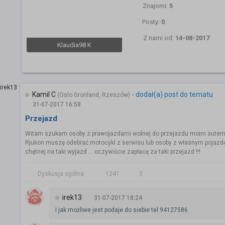
Znajomi:
5
Posty:
0
Z nami od:
14-08-2017
Klaudia98 K
Kamil C
-
dodał(a) post do tematu
(Oslo Gronland, Rzeszów)
31-07-2017 16:58
Przejazd
Witam szukam osoby z prawojazdami wolnej do przejazdu moim autem
Rjukon muszę odebrać motocykl z serwisu lub osoby z własnym pojaz
chętnej na taki wyjazd ... oczywiście zapłacę za taki przejazd !!!
Dyskusja ogólna
1241
3
irek13
31-07-2017 18:24
I jak możliwe jest podaje do siebie tel 94127586