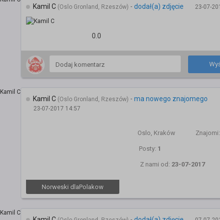
Kamil C
-
dodał(a) zdjęcie
(Oslo Gronland, Rzeszów)
23-07-20
0.0
Wyś
Kamil C
-
ma nowego znajomego
(Oslo Gronland, Rzeszów)
23-07-2017 14:57
Oslo, Kraków
Znajomi
Posty:
1
Z nami od:
23-07-2017
Norweski dlaPolakow
Kamil C
-
dodał(a) zdjęcie