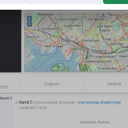
Posty
+
−
Znajomi
Galeria
mych
Kamil C
-
ma nowego znajomego
(Oslo Gronland, Rzeszów)
14-08-2017 18:20
Drammen, Radom