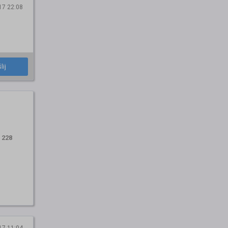
17 22:08
lij
:
228