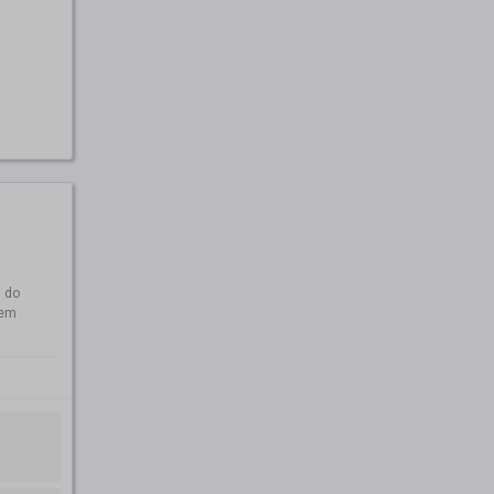
 do
dem