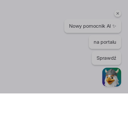
Nowy pomocnik AI ✨
na portalu
Sprawdź
TikTok