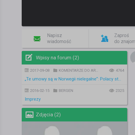
Napisz
Zaproś
wiadomość
do znajo
Wpisy na forum (2)
2017-09-08
KOMENTARZE DO ARTYKUŁÓW
4764
„Te umowy są w Norwegii nielegalne”: Polacy strajkują w norweskim zakładzie
2016-02-15
BERGEN
2325
Imprezy
Zdjęcia (2)