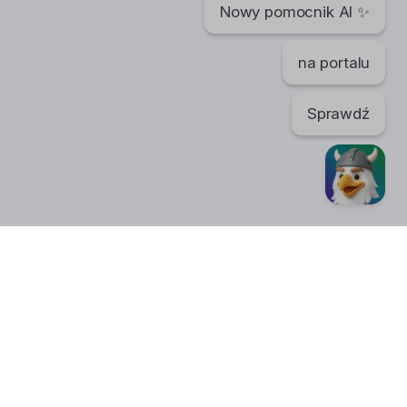
Nowy pomocnik AI ✨
na portalu
Sprawdź
TikTok
regulaminu. Portal nie ponosi odpowiedzialności za publikowane