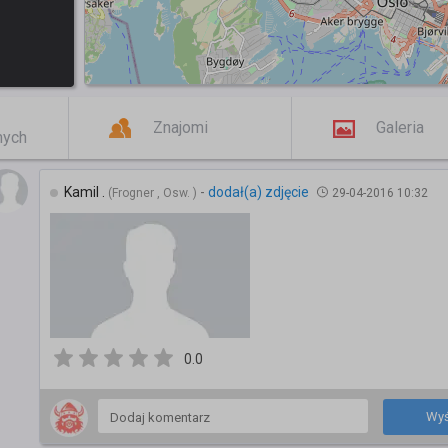
Znajomi
Galeria
mych
Kamil .
-
dodał(a) zdjęcie
(Frogner , Osw. )
29-04-2016 10:32
0.0
Wyś