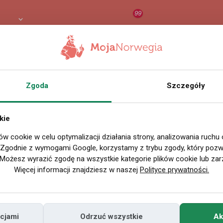
99
PLN
RAPORT
ORZEŁ AI
O
Zgoda
Szczegóły
kie
ów cookie w celu optymalizacji działania strony, analizowania ruchu
. Zgodnie z wymogami Google, korzystamy z trybu zgody, który pozwa
Możesz wyrazić zgodę na wszystkie kategorie plików cookie lub zar
Więcej informacji znajdziesz w naszej
Polityce prywatności.
cjami
Odrzuć wszystkie
Ak