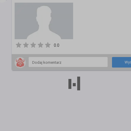
0.0
Wyś