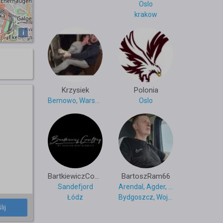
Oslo
krakow
i
Krzysiek
Polonia
Bemowo, Warszawa
Oslo
BartkiewiczConsulting
BartoszRam66
Sandefjord
Arendal, Agder, Norwegia
Łódz
Bydgoszcz, Województwo kujawsko-pomorskie, Polska
lij