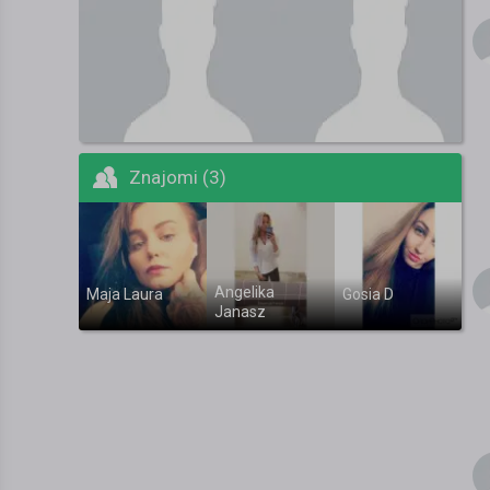
Znajomi (3)
Angelika
Maja Laura
Gosia D
Janasz