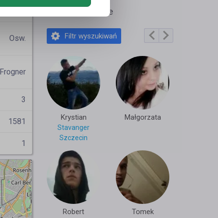
orti92
Polecane profile
Filtr wyszukiwań
Osw.
Frogner
3
Krystian
Małgorzata
1581
Stavanger
Szczecin
1
Robert
Tomek