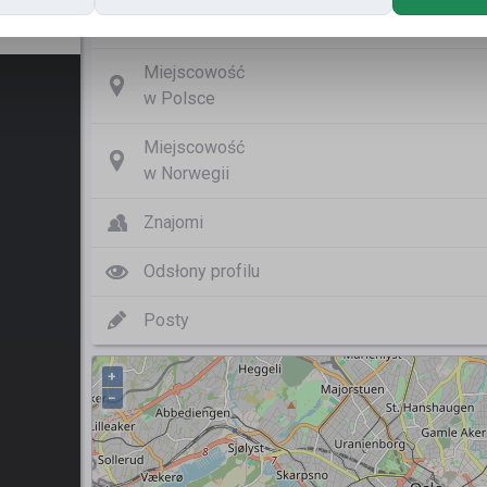
Nazwa użytkownika
Miejscowość
w Polsce
Miejscowość
w Norwegii
Znajomi
Odsłony profilu
Posty
+
−