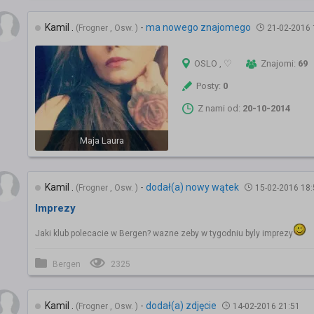
Kamil .
-
ma nowego znajomego
(Frogner , Osw. )
21-02-2016 
OSLO , ♡
Znajomi:
69
Posty:
0
Z nami od:
20-10-2014
Maja Laura
Kamil .
-
dodał(a) nowy wątek
(Frogner , Osw. )
15-02-2016 18:
Imprezy
Jaki klub polecacie w Bergen? wazne zeby w tygodniu byly imprezy
Bergen
2325
Kamil .
-
dodał(a) zdjęcie
(Frogner , Osw. )
14-02-2016 21:51