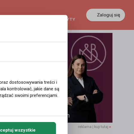
Zaloguj się
KREDYTY
GŁOSZENIA
PRACA
 oraz dostosowywania treści i
la kontrolować, jakie dane są
ządzać swoimi preferencjami.
reklama | kup tutaj
»
ceptuj wszystkie