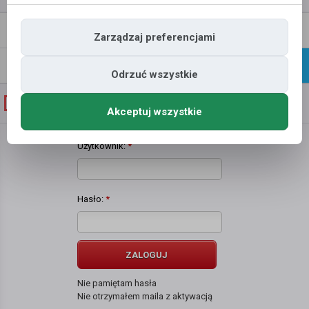
Napisz
Profil
Zarządzaj preferencjami
wiadomość
Znajomi
Galeria
Odrzuć wszystkie
Galeria zdjęć użytkownika
Kacper Iwaniszyn
Akceptuj wszystkie
Użytkownik:
*
Hasło:
*
ZALOGUJ
Nie pamiętam hasła
Nie otrzymałem maila z aktywacją