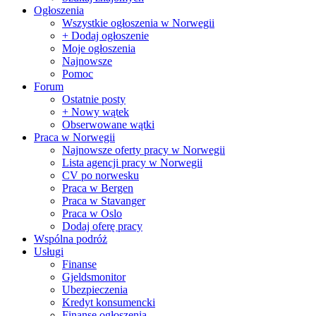
Ogłoszenia
Wszystkie ogłoszenia w Norwegii
+ Dodaj ogłoszenie
Moje ogłoszenia
Najnowsze
Pomoc
Forum
Ostatnie posty
+ Nowy wątek
Obserwowane wątki
Praca w Norwegii
Najnowsze oferty pracy w Norwegii
Lista agencji pracy w Norwegii
CV po norwesku
Praca w Bergen
Praca w Stavanger
Praca w Oslo
Dodaj oferę pracy
Wspólna podróż
Usługi
Finanse
Gjeldsmonitor
Ubezpieczenia
Kredyt konsumencki
Finanse ogłoszenia