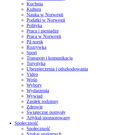
Kuchnia
Kultura
Nauka w Norwegii
Podatki w Norwegii
Polityka
Praca i pieniądze
Praca w Norwegii
På norsk
Rozrywka
Sport
Transport i komunikacja
Turystyka
Ubezpieczenia i odszkodowania
Video
Wośp
Wybory
Wydarzenia
Wywiad
Zasiłek rodzinny
Zdrowie
Świąteczne pomysły
Artykuł sponsorowany
Społeczność
Społeczność
Szukaj znajomych