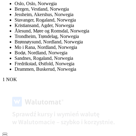
Oslo,
Oslo, Norwegia
Bergen,
Vestland, Norwegia
Jessheim,
Akershus, Norwegia
Stavanger,
Rogaland, Norwegia
Kristiansand,
Agder, Norwegia
Ålesund,
Møre og Romsdal, Norwegia
Trondheim,
Trøndelag, Norwegia
Brønnøysund,
Nordland, Norwegia
Mo i Rana,
Nordland, Norwegia
Bodø,
Nordland, Norwegia
Sandnes,
Rogaland, Norwegia
Fredrikstad,
Østfold, Norwegia
Drammen,
Buskerud, Norwegia
1 NOK