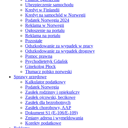
Ubezpieczenie samochodu
Kredyt w Finlandii
Kredyt na samochód w Norwegii
Podatek Norwegia 2024
Reklama w Norwegii
Ogłoszenie na portalu
Reklama na portalu
Pozostałe
Odszkodowanie za wypadek w pracy
Odszkodowanie za wypadek drogowy
Pomoc prawna
Psychodietetyk Gdańsk
Ginekolog Płock
Tłumacz polsko norweski
Sprawy urzędowe
Kalkulator podatkowy
Podatek Norwegia
Zasiłek rodzinny i opiekuńczy
Zasiłek ojcowski, becikowe
Zasiłek dla bezrobotnych
Zasiłek chorobowy, AAP
Dokument S1 (E-106/E-109)
Zmiany adresu i wymeldowania
Korekty podatkowe