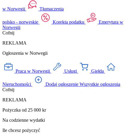
w Norwegii
Tłumaczenia
polsko - norweskie
Korekta podatku
Emerytura w
Norwegii
Cofnij
REKLAMA
Ogłoszenia w Norwegii
Praca w Norwegii
Usługi
Giełda
Nieruchomości
Dodaj ogłoszenie
Wszystkie ogłoszenia
Cofnij
REKLAMA
Pożyczka od 25 000 kr
Na codzienne wydatki
Ile chcesz pożyczyć