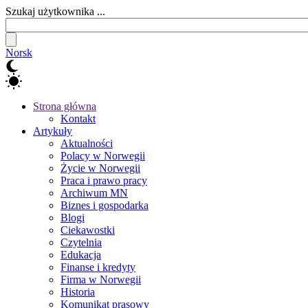
Szukaj użytkownika ...
Norsk
Strona główna
Kontakt
Artykuły
Aktualności
Polacy w Norwegii
Życie w Norwegii
Praca i prawo pracy
Archiwum MN
Biznes i gospodarka
Blogi
Ciekawostki
Czytelnia
Edukacja
Finanse i kredyty
Firma w Norwegii
Historia
Komunikat prasowy