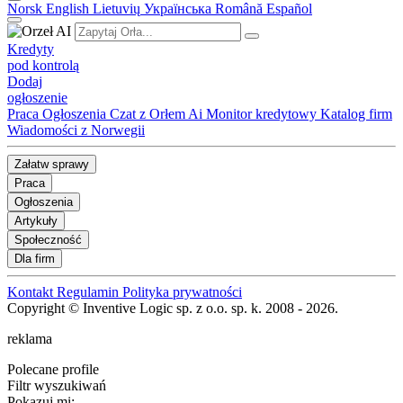
Norsk
English
Lietuvių
Українська
Română
Español
Kredyty
pod kontrolą
Dodaj
ogłoszenie
Praca
Ogłoszenia
Czat z Orłem Ai
Monitor kredytowy
Katalog firm
Wiadomości z Norwegii
Załatw sprawy
Praca
Ogłoszenia
Artykuły
Społeczność
Dla firm
Kontakt
Regulamin
Polityka prywatności
Copyright © Inventive Logic sp. z o.o. sp. k. 2008 - 2026.
reklama
Polecane profile
Filtr wyszukiwań
Pokazuj mi: