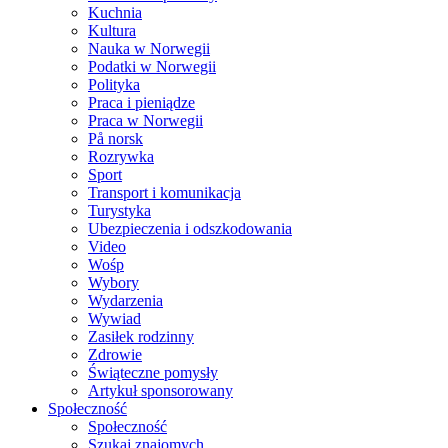
Kuchnia
Kultura
Nauka w Norwegii
Podatki w Norwegii
Polityka
Praca i pieniądze
Praca w Norwegii
På norsk
Rozrywka
Sport
Transport i komunikacja
Turystyka
Ubezpieczenia i odszkodowania
Video
Wośp
Wybory
Wydarzenia
Wywiad
Zasiłek rodzinny
Zdrowie
Świąteczne pomysły
Artykuł sponsorowany
Społeczność
Społeczność
Szukaj znajomych