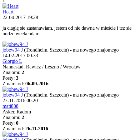
1
Heart
22-04-2017 19:28
ja ciaglę sie zastanawiam, jestem od nie dawna w mieście i tez sie
nudze weekendami
jobew94 J
(Trondheim, Szczecin)
-
ma nowego znajomego
14-02-2017 00:33
Giorgio L
Nannestad, Rawicz / Leszno / Wrocław
Znajomi:
2
Posty:
3
Z nami od:
06-09-2016
jobew94 J
(Trondheim, Szczecin)
-
ma nowego znajomego
27-11-2016 00:20
mati888
Asker, Radom
Znajomi:
2
Posty:
0
Z nami od:
26-11-2016
jobew94 J
(Trondheim, Szczecin)
-
ma nowego znajomego