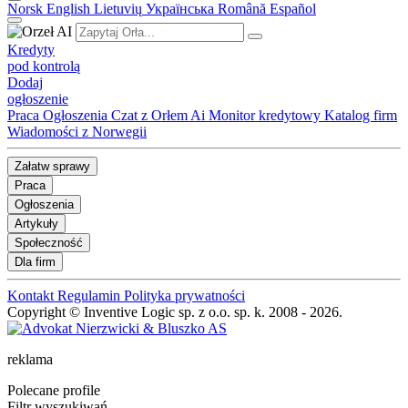
Norsk
English
Lietuvių
Українська
Română
Español
Kredyty
pod kontrolą
Dodaj
ogłoszenie
Praca
Ogłoszenia
Czat z Orłem Ai
Monitor kredytowy
Katalog firm
Wiadomości z Norwegii
Załatw sprawy
Praca
Ogłoszenia
Artykuły
Społeczność
Dla firm
Kontakt
Regulamin
Polityka prywatności
Copyright © Inventive Logic sp. z o.o. sp. k. 2008 - 2026.
reklama
Polecane profile
Filtr wyszukiwań