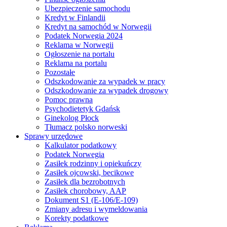
Ubezpieczenie samochodu
Kredyt w Finlandii
Kredyt na samochód w Norwegii
Podatek Norwegia 2024
Reklama w Norwegii
Ogłoszenie na portalu
Reklama na portalu
Pozostałe
Odszkodowanie za wypadek w pracy
Odszkodowanie za wypadek drogowy
Pomoc prawna
Psychodietetyk Gdańsk
Ginekolog Płock
Tłumacz polsko norweski
Sprawy urzędowe
Kalkulator podatkowy
Podatek Norwegia
Zasiłek rodzinny i opiekuńczy
Zasiłek ojcowski, becikowe
Zasiłek dla bezrobotnych
Zasiłek chorobowy, AAP
Dokument S1 (E-106/E-109)
Zmiany adresu i wymeldowania
Korekty podatkowe