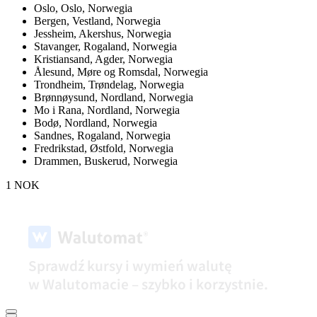
Oslo,
Oslo, Norwegia
Bergen,
Vestland, Norwegia
Jessheim,
Akershus, Norwegia
Stavanger,
Rogaland, Norwegia
Kristiansand,
Agder, Norwegia
Ålesund,
Møre og Romsdal, Norwegia
Trondheim,
Trøndelag, Norwegia
Brønnøysund,
Nordland, Norwegia
Mo i Rana,
Nordland, Norwegia
Bodø,
Nordland, Norwegia
Sandnes,
Rogaland, Norwegia
Fredrikstad,
Østfold, Norwegia
Drammen,
Buskerud, Norwegia
1 NOK