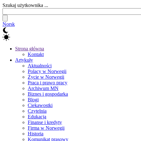
Szukaj użytkownika ...
Norsk
Strona główna
Kontakt
Artykuły
Aktualności
Polacy w Norwegii
Życie w Norwegii
Praca i prawo pracy
Archiwum MN
Biznes i gospodarka
Blogi
Ciekawostki
Czytelnia
Edukacja
Finanse i kredyty
Firma w Norwegii
Historia
Komunikat prasowy