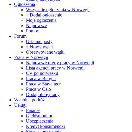
Ogłoszenia
Wszystkie ogłoszenia w Norwegii
+ Dodaj ogłoszenie
Moje ogłoszenia
Najnowsze
Pomoc
Forum
Ostatnie posty
+ Nowy wątek
Obserwowane wątki
Praca w Norwegii
Najnowsze oferty pracy w Norwegii
Lista agencji pracy w Norwegii
CV po norwesku
Praca w Bergen
Praca w Stavanger
Praca w Oslo
Dodaj oferę pracy
Wspólna podróż
Usługi
Finanse
Gjeldsmonitor
Ubezpieczenia
Kredyt konsumencki
Finanse ogłoszenia