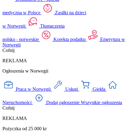
medyczna w Polsce
Zasiłki na dzieci
w Norwegii
Tłumaczenia
polsko - norweskie
Korekta podatku
Emerytura w
Norwegii
Cofnij
REKLAMA
Ogłoszenia w Norwegii
Praca w Norwegii
Usługi
Giełda
Nieruchomości
Dodaj ogłoszenie
Wszystkie ogłoszenia
Cofnij
REKLAMA
Pożyczka od 25 000 kr