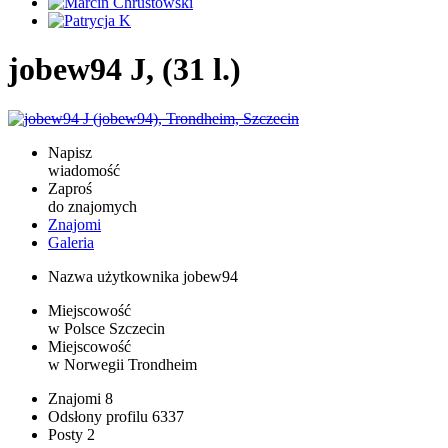
jobew94 J, (31 l.)
Napisz
wiadomość
Zaproś
do znajomych
Znajomi
Galeria
Nazwa użytkownika
jobew94
Miejscowość
w Polsce
Szczecin
Miejscowość
w Norwegii
Trondheim
Znajomi
8
Odsłony profilu
6337
Posty
2