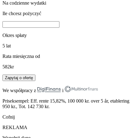
Na codzienne wydatki
Ile chcesz pożyczyć
Okres spłaty
5
lat
Rata miesięczna od
582
kr
Zapytaj o ofertę
We współpracy z
i
Priseksempel: Eff. rente 15,82%, 100 000 kr. over 5 år, etablering
950 kr., Tot. 142 730 kr.
Cofnij
REKLAMA
Wypełnij dane