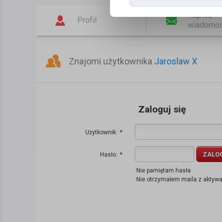
Napisz
Profil
wiadomo
Znajomi użytkownika
Jaroslaw X
Zaloguj się
Użytkownik:
*
ZALO
Hasło:
*
Nie pamiętam hasła
Nie otrzymałem maila z aktyw