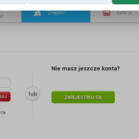
Znajomi
Galeria
ść
Nie masz jeszcze konta?
GUJ
ZAREJESTRUJ SIĘ
acją