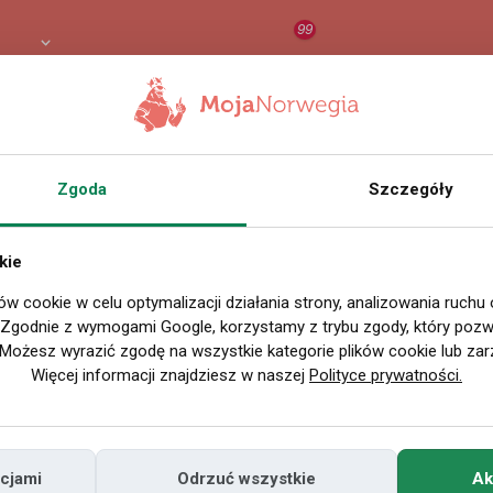
99
PLN
RAPORT
ORZEŁ AI
O
Zgoda
Szczegóły
kie
ów cookie w celu optymalizacji działania strony, analizowania ruchu
. Zgodnie z wymogami Google, korzystamy z trybu zgody, który pozwa
Możesz wyrazić zgodę na wszystkie kategorie plików cookie lub zar
Więcej informacji znajdziesz w naszej
Polityce prywatności.
cjami
Odrzuć wszystkie
Ak