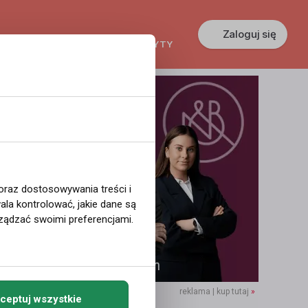
Zaloguj się
KREDYTY
GŁOSZENIA
PRACA
 oraz dostosowywania treści i
la kontrolować, jakie dane są
ządzać swoimi preferencjami.
reklama | kup tutaj
»
ceptuj wszystkie