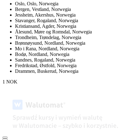
Oslo,
Oslo, Norwegia
Bergen,
Vestland, Norwegia
Jessheim,
Akershus, Norwegia
Stavanger,
Rogaland, Norwegia
Kristiansand,
Agder, Norwegia
Ålesund,
Møre og Romsdal, Norwegia
Trondheim,
Trøndelag, Norwegia
Brønnøysund,
Nordland, Norwegia
Mo i Rana,
Nordland, Norwegia
Bodø,
Nordland, Norwegia
Sandnes,
Rogaland, Norwegia
Fredrikstad,
Østfold, Norwegia
Drammen,
Buskerud, Norwegia
1 NOK