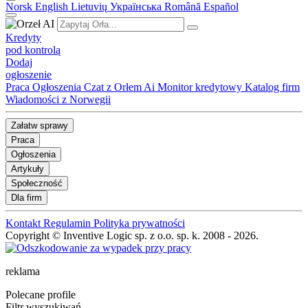
Norsk
English
Lietuvių
Українська
Română
Español
Kredyty
pod kontrolą
Dodaj
ogłoszenie
Praca
Ogłoszenia
Czat z Orłem Ai
Monitor kredytowy
Katalog firm
Wiadomości z Norwegii
Załatw sprawy
Praca
Ogłoszenia
Artykuły
Społeczność
Dla firm
Kontakt
Regulamin
Polityka prywatności
Copyright © Inventive Logic sp. z o.o. sp. k. 2008 - 2026.
reklama
Polecane profile
Filtr wyszukiwań