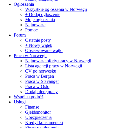
Ogłoszenia
Wszystkie ogłoszenia w Norwegii
+ Dodaj ogłoszenie
Moje ogłoszenia
Najnowsze
Pomoc
Forum
Ostatnie posty
+ Nowy wątek
Obserwowane wątki
Praca w Norwegii
Najnowsze oferty pracy w Norwegii
Lista agencji pracy w Norwegii
CV po norwesku
Praca w Bergen
Praca w Stavanger
Praca w Oslo
Dodaj oferę pracy
Wspólna podróż
Usługi
Finanse
Gjeldsmonitor
Ubezpieczenia
Kredyt konsumencki
Finanse ogłoszenia