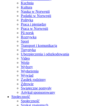
Kuchnia
Kultura
Nauka w Norwegii
Podatki w Norwegii
Polityka
Praca i pieniądze
Praca w Norwegii
På norsk
Rozrywka
Sport
Transport i komunikacja
Turystyka
Ubezpieczenia i odszkodowania
Video
Wośp
Wybory
Wydarzenia
Wywiad
Zasiłek rodzinny
Zdrowie
Świąteczne pomysły
Artykuł sponsorowany
Społeczność
Społeczność
Szukaj znajomych