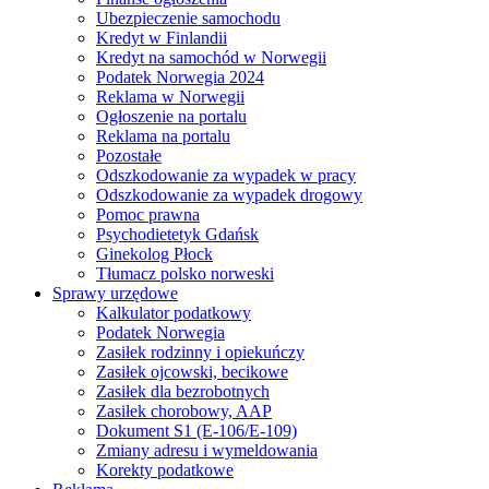
Ubezpieczenie samochodu
Kredyt w Finlandii
Kredyt na samochód w Norwegii
Podatek Norwegia 2024
Reklama w Norwegii
Ogłoszenie na portalu
Reklama na portalu
Pozostałe
Odszkodowanie za wypadek w pracy
Odszkodowanie za wypadek drogowy
Pomoc prawna
Psychodietetyk Gdańsk
Ginekolog Płock
Tłumacz polsko norweski
Sprawy urzędowe
Kalkulator podatkowy
Podatek Norwegia
Zasiłek rodzinny i opiekuńczy
Zasiłek ojcowski, becikowe
Zasiłek dla bezrobotnych
Zasiłek chorobowy, AAP
Dokument S1 (E-106/E-109)
Zmiany adresu i wymeldowania
Korekty podatkowe