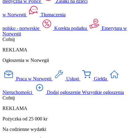
medyczna w Polsce
Zasiłki na dzieci
w Norwegii
Tłumaczenia
polsko - norweskie
Korekta podatku
Emerytura w
Norwegii
Cofnij
REKLAMA
Ogłoszenia w Norwegii
Praca w Norwegii
Usługi
Giełda
Nieruchomości
Dodaj ogłoszenie
Wszystkie ogłoszenia
Cofnij
REKLAMA
Pożyczka od 25 000 kr
Na codzienne wydatki