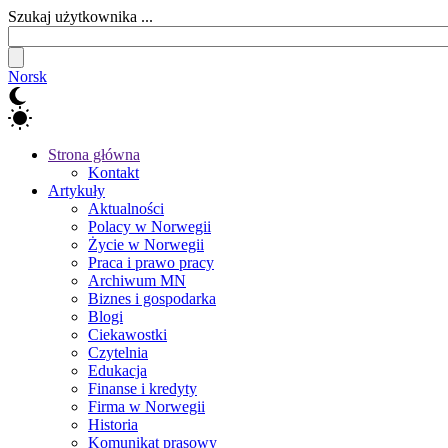
Szukaj użytkownika ...
Norsk
Strona główna
Kontakt
Artykuły
Aktualności
Polacy w Norwegii
Życie w Norwegii
Praca i prawo pracy
Archiwum MN
Biznes i gospodarka
Blogi
Ciekawostki
Czytelnia
Edukacja
Finanse i kredyty
Firma w Norwegii
Historia
Komunikat prasowy