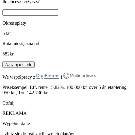
Ile chcesz pożyczyć
Okres spłaty
5
lat
Rata miesięczna od
582
kr
Zapytaj o ofertę
We współpracy z
i
Priseksempel: Eff. rente 15,82%, 100 000 kr. over 5 år, etablering
950 kr., Tot. 142 730 kr.
Cofnij
REKLAMA
Wypełnij dane
i zbliż się do realizacji swoich planów