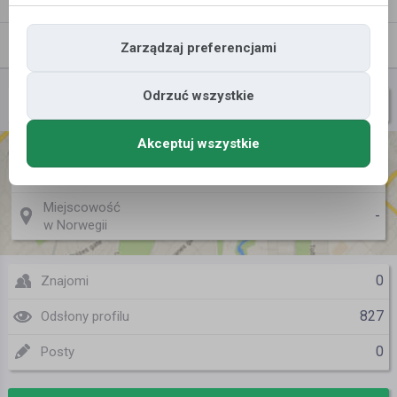
wiadomość
do znajomych
Znajomi
Galeria
Zarządzaj preferencjami
Odrzuć wszystkie
JaroslawJastrzebski
Nazwa użytkownika
Akceptuj wszystkie
Miejscowość
Wesołowka, Lublin
w Polsce
Miejscowość
-
w Norwegii
0
Znajomi
827
Odsłony profilu
0
Posty