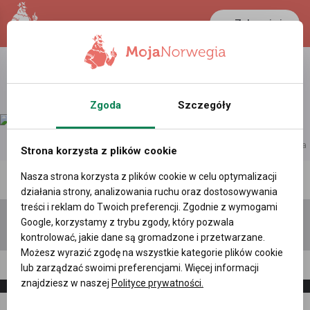
Zaloguj się
Zgoda
Szczegóły
reklama
Strona korzysta z plików cookie
Nasza strona korzysta z plików cookie w celu optymalizacji
Polecane profile
Filtr wyszukiwań
działania strony, analizowania ruchu oraz dostosowywania
treści i reklam do Twoich preferencji. Zgodnie z wymogami
Google, korzystamy z trybu zgody, który pozwala
kontrolować, jakie dane są gromadzone i przetwarzane.
Możesz wyrazić zgodę na wszystkie kategorie plików cookie
Jarosław Jastrzębski, (33 l.)
lub zarządzać swoimi preferencjami. Więcej informacji
znajdziesz w naszej
Polityce prywatności.
Napisz
Zaproś