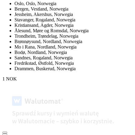
Oslo,
Oslo, Norwegia
Bergen,
Vestland, Norwegia
Jessheim,
Akershus, Norwegia
Stavanger,
Rogaland, Norwegia
Kristiansand,
Agder, Norwegia
Ålesund,
Møre og Romsdal, Norwegia
Trondheim,
Trøndelag, Norwegia
Brønnøysund,
Nordland, Norwegia
Mo i Rana,
Nordland, Norwegia
Bodø,
Nordland, Norwegia
Sandnes,
Rogaland, Norwegia
Fredrikstad,
Østfold, Norwegia
Drammen,
Buskerud, Norwegia
1 NOK