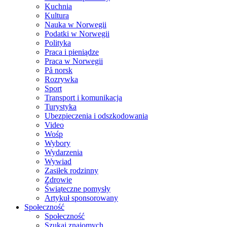
Kuchnia
Kultura
Nauka w Norwegii
Podatki w Norwegii
Polityka
Praca i pieniądze
Praca w Norwegii
På norsk
Rozrywka
Sport
Transport i komunikacja
Turystyka
Ubezpieczenia i odszkodowania
Video
Wośp
Wybory
Wydarzenia
Wywiad
Zasiłek rodzinny
Zdrowie
Świąteczne pomysły
Artykuł sponsorowany
Społeczność
Społeczność
Szukaj znajomych