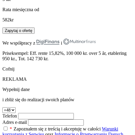
Rata miesięczna od
582
kr
Zapytaj o ofertę
We współpracy z
i
Priseksempel: Eff. rente 15,82%, 100 000 kr. over 5 år, etablering
950 kr., Tot. 142 730 kr.
Cofnij
REKLAMA
Wypełnij dane
i zbliż się do realizacji swoich planów
Telefon
Adres e-mail
*
Zapoznałem się z treścią i akceptuję w całości
Warunki
korzystania z Serwisu
oraz
Informację o Przetwarzaniu Danych