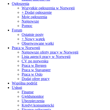
Ogłoszenia
Wszystkie ogłoszenia w Norwegii
+ Dodaj ogłoszenie
Moje ogłoszenia
Najnowsze
Pomoc
Forum
Ostatnie posty
+ Nowy wątek
Obserwowane wątki
Praca w Norwegii
Najnowsze oferty pracy w Norwegii
Lista agencji pracy w Norwegii
CV po norwesku
Praca w Bergen
Praca w Stavanger
Praca w Oslo
Dodaj oferę pracy
Wspólna podróż
Usługi
Finanse
Gjeldsmonitor
Ubezpieczenia
Kredyt konsumencki
Finanse ogłoszenia