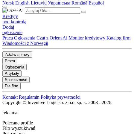
Norsk
English
Lietuvių
Українська
Română
Español
Kredyty
pod kontrolą
Dodaj
ogłoszenie
Praca
Ogłoszenia
Czat z Orłem Ai
Monitor kredytowy
Katalog firm
Wiadomości z Norwegii
Załatw sprawy
Praca
Ogłoszenia
Artykuły
Społeczność
Dla firm
Kontakt
Regulamin
Polityka prywatności
Copyright © Inventive Logic sp. z o.o. sp. k. 2008 - 2026.
reklama
Polecane profile
Filtr wyszukiwań
Pokazuj mi: