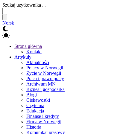
Szukaj użytkownika ...
Norsk
Strona główna
Kontakt
Artykuły
Aktualności
Polacy w Norwegii
Życie w Norwegii
Praca i prawo pracy
Archiwum MN
Biznes i gospodarka
Blogi
Ciekawostki
Czytelnia
Edukacja
Finanse i kredyty
Firma w Norwegii
Historia
Komunikat prasowy