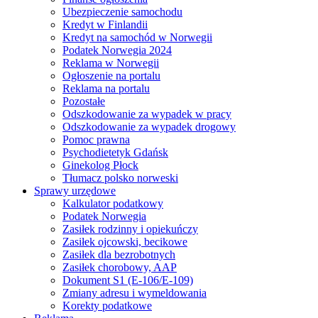
Ubezpieczenie samochodu
Kredyt w Finlandii
Kredyt na samochód w Norwegii
Podatek Norwegia 2024
Reklama w Norwegii
Ogłoszenie na portalu
Reklama na portalu
Pozostałe
Odszkodowanie za wypadek w pracy
Odszkodowanie za wypadek drogowy
Pomoc prawna
Psychodietetyk Gdańsk
Ginekolog Płock
Tłumacz polsko norweski
Sprawy urzędowe
Kalkulator podatkowy
Podatek Norwegia
Zasiłek rodzinny i opiekuńczy
Zasiłek ojcowski, becikowe
Zasiłek dla bezrobotnych
Zasiłek chorobowy, AAP
Dokument S1 (E-106/E-109)
Zmiany adresu i wymeldowania
Korekty podatkowe