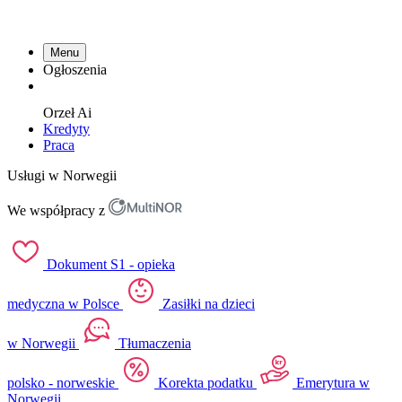
Menu
Ogłoszenia
Orzeł
Ai
Kredyty
Praca
Usługi w Norwegii
We współpracy z
Dokument S1 - opieka
medyczna w Polsce
Zasiłki na dzieci
w Norwegii
Tłumaczenia
polsko - norweskie
Korekta podatku
Emerytura w
Norwegii