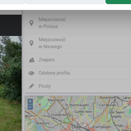
Nazwa użytkownika
Miejscowość
w Polsce
Miejscowość
w Norwegii
Znajomi
Odsłony profilu
Posty
+
−