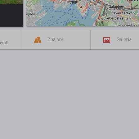
Znajomi
Galeria
mych