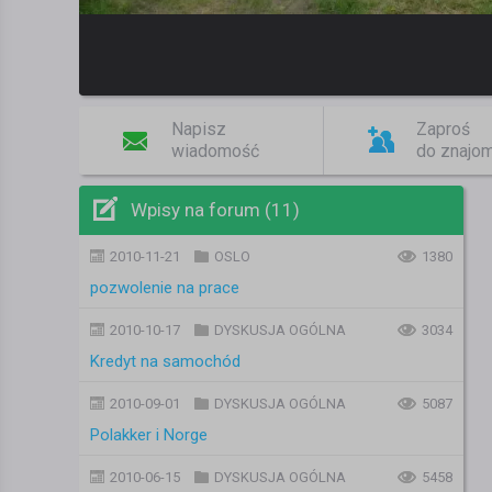
Napisz
Zaproś
wiadomość
do znajo
Wpisy na forum (11)
2010-11-21
OSLO
1380
pozwolenie na prace
2010-10-17
DYSKUSJA OGÓLNA
3034
Kredyt na samochód
2010-09-01
DYSKUSJA OGÓLNA
5087
Polakker i Norge
2010-06-15
DYSKUSJA OGÓLNA
5458