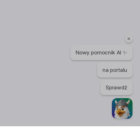
Nowy pomocnik AI ✨
na portalu
Sprawdź