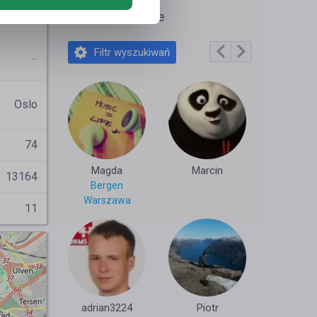
Izuś
Polecane profile
Filtr wyszukiwań
...
Oslo
74
Magda
Marcin
13164
Bergen
Warszawa
11
adrian3224
Piotr