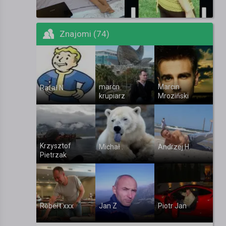
Znajomi (74)
marcn
Marcin
Rafał N
krupiarz
Mroziński
Krzysztof
Michał .
Andrzej H
Pietrzak
Robert xxx
Jan Z
Piotr Jan