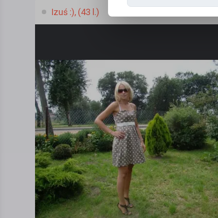
Izuś :), (43 l.)