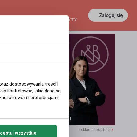
Zaloguj się
KREDYTY
GŁOSZENIA
PRACA
 oraz dostosowywania treści i
la kontrolować, jakie dane są
ządzać swoimi preferencjami.
reklama | kup tutaj
»
ceptuj wszystkie