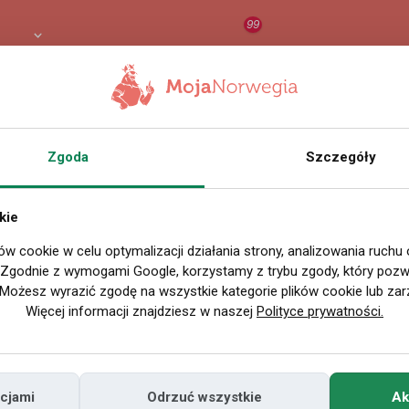
99
LN
RAPORT
ORZEŁ AI
O
Zgoda
Szczegóły
kie
ów cookie w celu optymalizacji działania strony, analizowania ruchu
. Zgodnie z wymogami Google, korzystamy z trybu zgody, który pozwa
Możesz wyrazić zgodę na wszystkie kategorie plików cookie lub zar
Więcej informacji znajdziesz w naszej
Polityce prywatności.
cjami
Odrzuć wszystkie
Ak