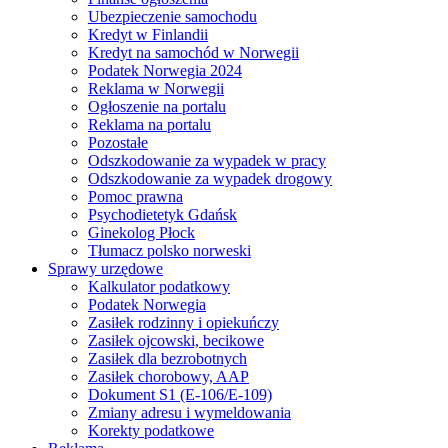
Ubezpieczenie samochodu
Kredyt w Finlandii
Kredyt na samochód w Norwegii
Podatek Norwegia 2024
Reklama w Norwegii
Ogłoszenie na portalu
Reklama na portalu
Pozostałe
Odszkodowanie za wypadek w pracy
Odszkodowanie za wypadek drogowy
Pomoc prawna
Psychodietetyk Gdańsk
Ginekolog Płock
Tłumacz polsko norweski
Sprawy urzędowe
Kalkulator podatkowy
Podatek Norwegia
Zasiłek rodzinny i opiekuńczy
Zasiłek ojcowski, becikowe
Zasiłek dla bezrobotnych
Zasiłek chorobowy, AAP
Dokument S1 (E-106/E-109)
Zmiany adresu i wymeldowania
Korekty podatkowe