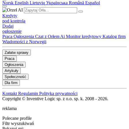
Norsk
English
Lietuvių
Українська
Română
Español
Kredyty
pod kontrolą
Dodaj
ogłoszenie
Praca
Ogłoszenia
Czat z Orłem Ai
Monitor kredytowy
Katalog firm
Wiadomości z Norwegii
Załatw sprawy
Praca
Ogłoszenia
Artykuły
Społeczność
Dla firm
Kontakt
Regulamin
Polityka prywatności
Copyright © Inventive Logic sp. z o.o. sp. k. 2008 - 2026.
reklama
Polecane profile
Filtr wyszukiwań
Pokazuj mi: