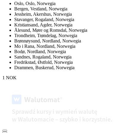
Oslo,
Oslo, Norwegia
Bergen,
Vestland, Norwegia
Jessheim,
Akershus, Norwegia
Stavanger,
Rogaland, Norwegia
Kristiansand,
Agder, Norwegia
Ålesund,
Møre og Romsdal, Norwegia
Trondheim,
Trøndelag, Norwegia
Brønnøysund,
Nordland, Norwegia
Mo i Rana,
Nordland, Norwegia
Bodø,
Nordland, Norwegia
Sandnes,
Rogaland, Norwegia
Fredrikstad,
Østfold, Norwegia
Drammen,
Buskerud, Norwegia
1 NOK