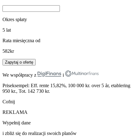
Okres spłaty
5
lat
Rata miesięczna od
582
kr
Zapytaj o ofertę
We współpracy z
i
Priseksempel: Eff. rente 15,82%, 100 000 kr. over 5 år, etablering
950 kr., Tot. 142 730 kr.
Cofnij
REKLAMA
Wypełnij dane
i zbliż się do realizacji swoich planów