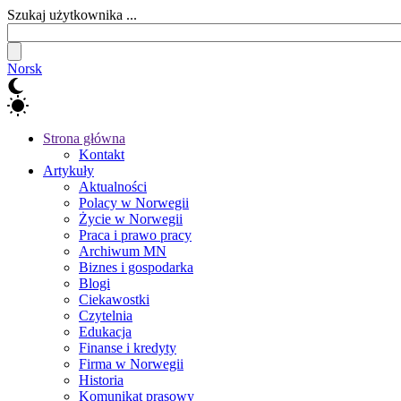
Szukaj użytkownika ...
Norsk
Strona główna
Kontakt
Artykuły
Aktualności
Polacy w Norwegii
Życie w Norwegii
Praca i prawo pracy
Archiwum MN
Biznes i gospodarka
Blogi
Ciekawostki
Czytelnia
Edukacja
Finanse i kredyty
Firma w Norwegii
Historia
Komunikat prasowy