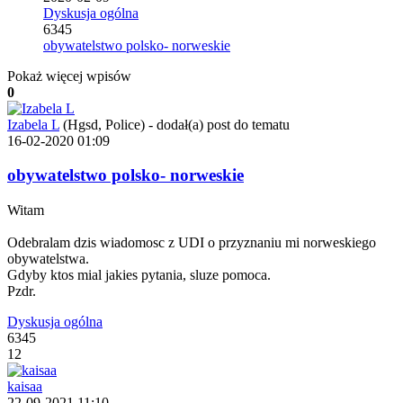
Dyskusja ogólna
6345
obywatelstwo polsko- norweskie
Pokaż więcej wpisów
0
Izabela L
(Hgsd, Police)
-
dodał(a) post do tematu
16-02-2020 01:09
obywatelstwo polsko- norweskie
Witam
Odebralam dzis wiadomosc z UDI o przyznaniu mi norweskiego
obywatelstwa.
Gdyby ktos mial jakies pytania, sluze pomoca.
Pzdr.
Dyskusja ogólna
6345
12
kaisaa
22-09-2021 11:10