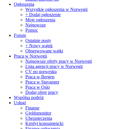
Ogłoszenia
Wszystkie ogłoszenia w Norwegii
+ Dodaj ogłoszenie
Moje ogłoszenia
Najnowsze
Pomoc
Forum
Ostatnie posty
+ Nowy wątek
Obserwowane wątki
Praca w Norwegii
Najnowsze oferty pracy w Norwegii
Lista agencji pracy w Norwegii
CV po norwesku
Praca w Bergen
Praca w Stavanger
Praca w Oslo
Dodaj oferę pracy
Wspólna podróż
Usługi
Finanse
Gjeldsmonitor
Ubezpieczenia
Kredyt konsumencki
Finanse ogłoszenia