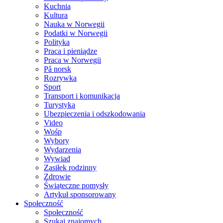
Kuchnia
Kultura
Nauka w Norwegii
Podatki w Norwegii
Polityka
Praca i pieniądze
Praca w Norwegii
På norsk
Rozrywka
Sport
Transport i komunikacja
Turystyka
Ubezpieczenia i odszkodowania
Video
Wośp
Wybory
Wydarzenia
Wywiad
Zasiłek rodzinny
Zdrowie
Świąteczne pomysły
Artykuł sponsorowany
Społeczność
Społeczność
Szukaj znajomych