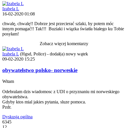
Izabela L
16-02-2020 01:08
chwalę, chwalę!! Dobrze jest przecierać szlaki, by potem móc
innym pomagać!! Tak!!!
Buziaki i wiązka światła białego ku Tobie
posyłam!
Zobacz więcej komentarzy
Izabela L
(Hgsd, Police)
-
dodał(a) nowy wątek
09-02-2020 15:25
obywatelstwo polsko- norweskie
Witam
Odebralam dzis wiadomosc z UDI o przyznaniu mi norweskiego
obywatelstwa.
Gdyby ktos mial jakies pytania, sluze pomoca.
Pzdr.
Dyskusja ogólna
6345
12