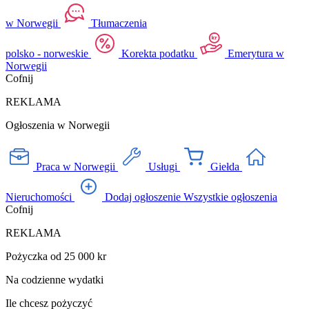
w Norwegii
Tłumaczenia
polsko - norweskie
Korekta podatku
Emerytura w
Norwegii
Cofnij
REKLAMA
Ogłoszenia w Norwegii
Praca w Norwegii
Usługi
Giełda
Nieruchomości
Dodaj ogłoszenie
Wszystkie ogłoszenia
Cofnij
REKLAMA
Pożyczka od 25 000 kr
Na codzienne wydatki
Ile chcesz pożyczyć