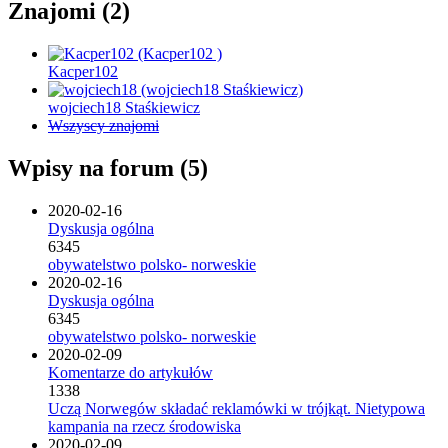
Znajomi (2)
Kacper102
wojciech18 Staśkiewicz
Wszyscy znajomi
Wpisy na forum (5)
2020-02-16
Dyskusja ogólna
6345
obywatelstwo polsko- norweskie
2020-02-16
Dyskusja ogólna
6345
obywatelstwo polsko- norweskie
2020-02-09
Komentarze do artykułów
1338
Uczą Norwegów składać reklamówki w trójkąt. Nietypowa
kampania na rzecz środowiska
2020-02-09