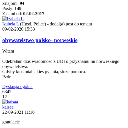
Znajomi:
94
Posty:
149
Z nami od:
02-02-2017
Izabela L
(Hgsd, Police)
-
dodał(a) post do tematu
09-02-2020 15:33
obywatelstwo polsko- norweskie
Witam
Odebralam dzis wiadomosc z UDI o przyznaniu mi norweskiego
obywatelstwa.
Gdyby ktos mial jakies pytania, sluze pomoca.
Pzdr.
Dyskusja ogólna
6345
12
kaisaa
22-09-2021 11:10
gratulacje