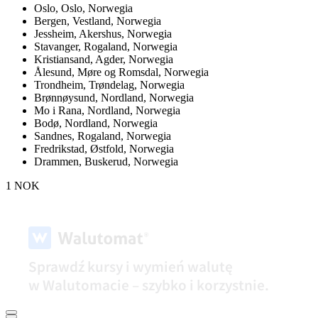
Oslo,
Oslo, Norwegia
Bergen,
Vestland, Norwegia
Jessheim,
Akershus, Norwegia
Stavanger,
Rogaland, Norwegia
Kristiansand,
Agder, Norwegia
Ålesund,
Møre og Romsdal, Norwegia
Trondheim,
Trøndelag, Norwegia
Brønnøysund,
Nordland, Norwegia
Mo i Rana,
Nordland, Norwegia
Bodø,
Nordland, Norwegia
Sandnes,
Rogaland, Norwegia
Fredrikstad,
Østfold, Norwegia
Drammen,
Buskerud, Norwegia
1 NOK