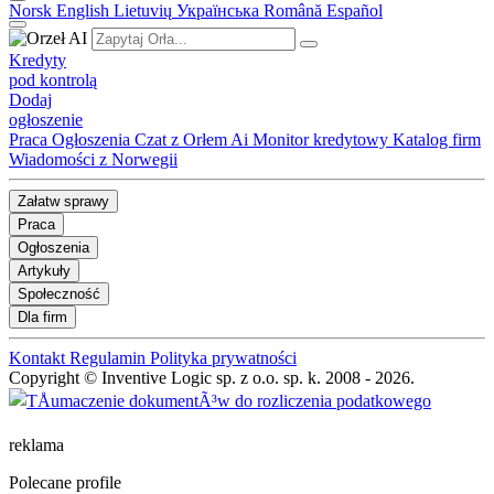
Norsk
English
Lietuvių
Українська
Română
Español
Kredyty
pod kontrolą
Dodaj
ogłoszenie
Praca
Ogłoszenia
Czat z Orłem Ai
Monitor kredytowy
Katalog firm
Wiadomości z Norwegii
Załatw sprawy
Praca
Ogłoszenia
Artykuły
Społeczność
Dla firm
Kontakt
Regulamin
Polityka prywatności
Copyright © Inventive Logic sp. z o.o. sp. k. 2008 - 2026.
reklama
Polecane profile