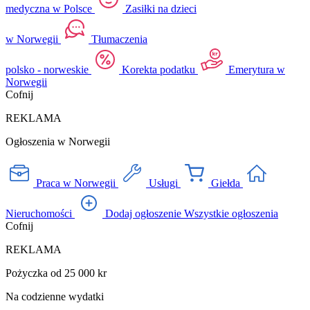
medyczna w Polsce
Zasiłki na dzieci
w Norwegii
Tłumaczenia
polsko - norweskie
Korekta podatku
Emerytura w
Norwegii
Cofnij
REKLAMA
Ogłoszenia w Norwegii
Praca w Norwegii
Usługi
Giełda
Nieruchomości
Dodaj ogłoszenie
Wszystkie ogłoszenia
Cofnij
REKLAMA
Pożyczka od 25 000 kr
Na codzienne wydatki