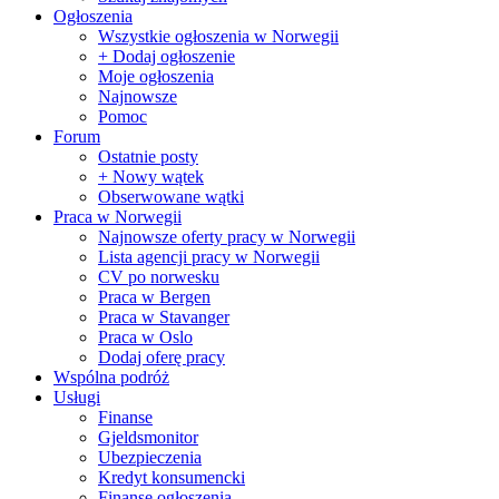
Ogłoszenia
Wszystkie ogłoszenia w Norwegii
+ Dodaj ogłoszenie
Moje ogłoszenia
Najnowsze
Pomoc
Forum
Ostatnie posty
+ Nowy wątek
Obserwowane wątki
Praca w Norwegii
Najnowsze oferty pracy w Norwegii
Lista agencji pracy w Norwegii
CV po norwesku
Praca w Bergen
Praca w Stavanger
Praca w Oslo
Dodaj oferę pracy
Wspólna podróż
Usługi
Finanse
Gjeldsmonitor
Ubezpieczenia
Kredyt konsumencki
Finanse ogłoszenia