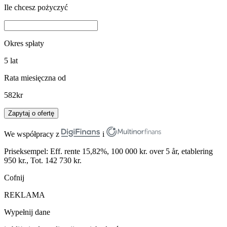
Ile chcesz pożyczyć
Okres spłaty
5
lat
Rata miesięczna od
582
kr
Zapytaj o ofertę
We współpracy z
i
Priseksempel: Eff. rente 15,82%, 100 000 kr. over 5 år, etablering
950 kr., Tot. 142 730 kr.
Cofnij
REKLAMA
Wypełnij dane