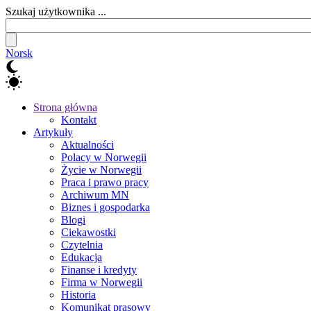
Szukaj użytkownika ...
Norsk
Strona główna
Kontakt
Artykuły
Aktualności
Polacy w Norwegii
Życie w Norwegii
Praca i prawo pracy
Archiwum MN
Biznes i gospodarka
Blogi
Ciekawostki
Czytelnia
Edukacja
Finanse i kredyty
Firma w Norwegii
Historia
Komunikat prasowy