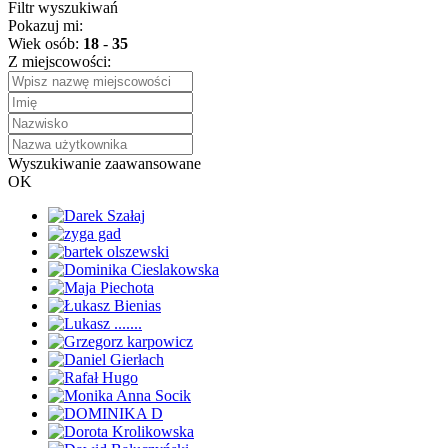
Filtr wyszukiwań
Pokazuj mi:
Wiek osób:
18
-
35
Z miejscowości:
Wyszukiwanie zaawansowane
OK