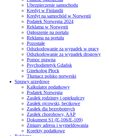
Ubezpieczenie samochodu
Kredyt w Finlandii
Kredyt na samochód w Norwegii
Podatek Norwegia 2024
Reklama w Norwegii
Ogłoszenie na portalu
Reklama na portalu
Pozostałe
Odszkodowanie za wypadek w pracy
Odszkodowanie za wypadek drogowy
Pomoc prawna
Psychodietetyk Gdańsk
Ginekolog Płock
Tłumacz polsko norweski
Sprawy urzędowe
Kalkulator podatkowy
Podatek Norwegia
Zasiłek rodzinny i opiekuńczy
Zasiłek ojcowski, becikowe
Zasiłek dla bezrobotnych
Zasiłek chorobowy, AAP
Dokument S1 (E-106/E-109)
Zmiany adresu i wymeldowania
Korekty podatkowe