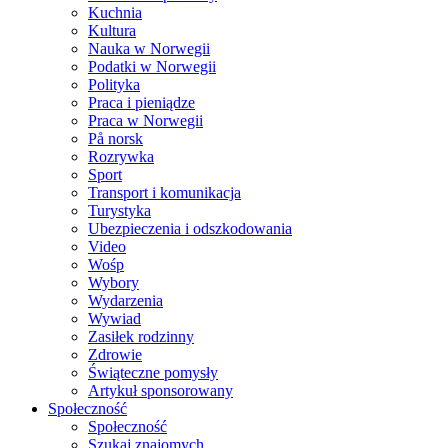
Kuchnia
Kultura
Nauka w Norwegii
Podatki w Norwegii
Polityka
Praca i pieniądze
Praca w Norwegii
På norsk
Rozrywka
Sport
Transport i komunikacja
Turystyka
Ubezpieczenia i odszkodowania
Video
Wośp
Wybory
Wydarzenia
Wywiad
Zasiłek rodzinny
Zdrowie
Świąteczne pomysły
Artykuł sponsorowany
Społeczność
Społeczność
Szukaj znajomych