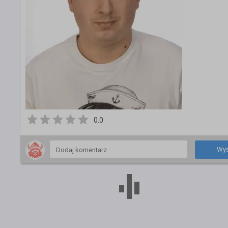
0.0
Wyś