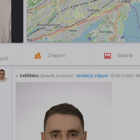
Znajomi
Galeria
mych
IrekMalec
-
dodał(a) zdjęcie
(Stabekk, Brzeziny)
03-12-2021 08