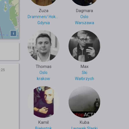
Zuza
Dagmara
Drammen/ Hokksund
Oslo
Gdynia
Warszawa
i
Thomas
Max
:25
Oslo
Ski
krakow
Wałbrzych
Kamil
Kuba
Białystok
Lwowek Slaski