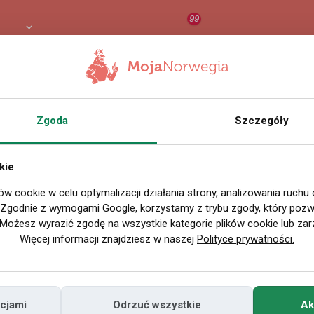
99
 PLN
RAPORT
ORZEŁ AI
O
Zgoda
Szczegóły
kie
ów cookie w celu optymalizacji działania strony, analizowania ruchu
. Zgodnie z wymogami Google, korzystamy z trybu zgody, który pozwa
Możesz wyrazić zgodę na wszystkie kategorie plików cookie lub zar
Więcej informacji znajdziesz w naszej
Polityce prywatności.
cjami
Odrzuć wszystkie
Ak