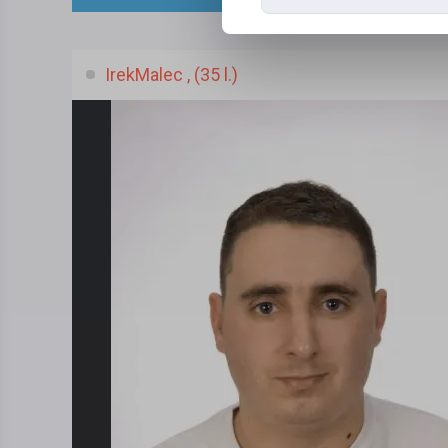
IrekMalec , (35 l.)