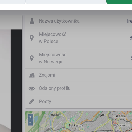
Nazwa użytkownika
Ir
Miejscowość
B
w Polsce
Miejscowość
w Norwegii
Znajomi
Odsłony profilu
Posty
+
−