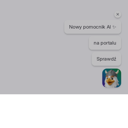
Nowy pomocnik AI ✨
na portalu
Sprawdź
TikTok