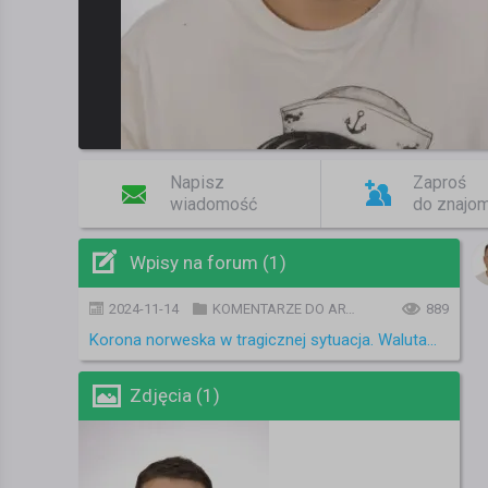
Napisz
Zaproś
wiadomość
do znajo
Wpisy na forum (1)
2024-11-14
KOMENTARZE DO ARTYKUŁÓW
889
Korona norweska w tragicznej sytuacja. Waluta wzmocni się kosztem rat kredytów?
Zdjęcia (1)