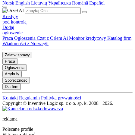
Norsk
English
Lietuvių
Українська
Română
Español
Kredyty
pod kontrolą
Dodaj
ogłoszenie
Praca
Ogłoszenia
Czat z Orłem Ai
Monitor kredytowy
Katalog firm
Wiadomości z Norwegii
Załatw sprawy
Praca
Ogłoszenia
Artykuły
Społeczność
Dla firm
Kontakt
Regulamin
Polityka prywatności
Copyright © Inventive Logic sp. z o.o. sp. k. 2008 - 2026.
reklama
Polecane profile
Filtr wyszukiwań