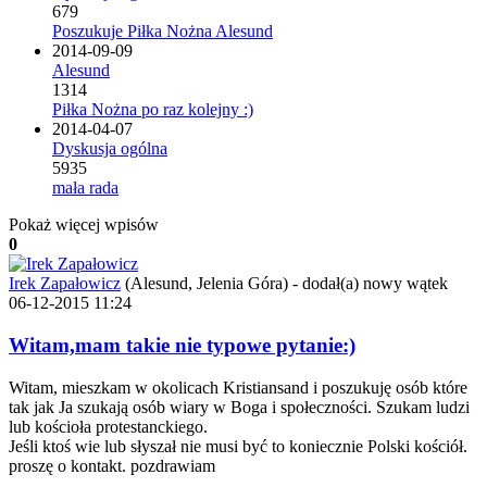
679
Poszukuje Piłka Nożna Alesund
2014-09-09
Alesund
1314
Piłka Nożna po raz kolejny :)
2014-04-07
Dyskusja ogólna
5935
mała rada
Pokaż więcej wpisów
0
Irek Zapałowicz
(Alesund, Jelenia Góra)
-
dodał(a) nowy wątek
06-12-2015 11:24
Witam,mam takie nie typowe pytanie:)
Witam, mieszkam w okolicach Kristiansand i poszukuję osób które
tak jak Ja szukają osób wiary w Boga i społeczności. Szukam ludzi
lub kościoła protestanckiego.
Jeśli ktoś wie lub słyszał nie musi być to koniecznie Polski kościół.
proszę o kontakt. pozdrawiam