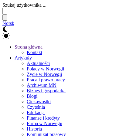
Szukaj użytkownika ...
Norsk
Strona główna
Kontakt
Artykuły
Aktualności
Polacy w Norwegii
Życie w Norwegii
Praca i prawo pracy
Archiwum MN
Biznes i gospodarka
Blogi
Ciekawostki
Czytelnia
Edukacja
Finanse i kredyty
Firma w Norwegii
Historia
Komunikat prasowy