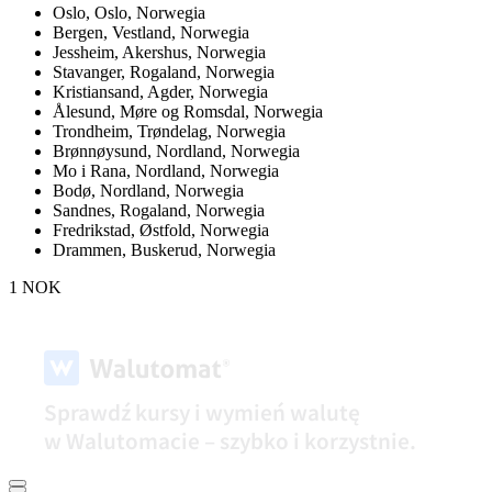
Oslo,
Oslo, Norwegia
Bergen,
Vestland, Norwegia
Jessheim,
Akershus, Norwegia
Stavanger,
Rogaland, Norwegia
Kristiansand,
Agder, Norwegia
Ålesund,
Møre og Romsdal, Norwegia
Trondheim,
Trøndelag, Norwegia
Brønnøysund,
Nordland, Norwegia
Mo i Rana,
Nordland, Norwegia
Bodø,
Nordland, Norwegia
Sandnes,
Rogaland, Norwegia
Fredrikstad,
Østfold, Norwegia
Drammen,
Buskerud, Norwegia
1 NOK