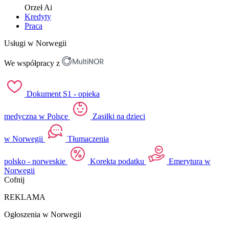
Orzeł
Ai
Kredyty
Praca
Usługi w Norwegii
We współpracy z
Dokument S1 - opieka
medyczna w Polsce
Zasiłki na dzieci
w Norwegii
Tłumaczenia
polsko - norweskie
Korekta podatku
Emerytura w
Norwegii
Cofnij
REKLAMA
Ogłoszenia w Norwegii