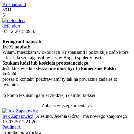
Kristiansand
5911
5
defenderr
07-12-2015 09:43
Remigrant napisał:
Ire91 napisał:
Witam, mieszkam w okolicach Kristiansand i poszukuję osób które
tak jak Ja szukają osób wiary w Boga i społeczności.
Szukam ludzi lub kościoła protestanckiego
.
Jeśli ktoś wie lub słyszał
nie musi być to koniecznie Polski
kośció
ł.
proszę o kontakt. pozdrawiam
I ty tak na poważnie zadałeś to
pytanie?.
to konto tez usun gabriel zlodziej i damski bokser
Zobacz więcej komentarzy
Irek Zapałowicz
(Alesund, Jelenia Góra)
-
ma nowego znajomego
15-03-2015 21:26
Paulina A
Trondheim, wroclaw