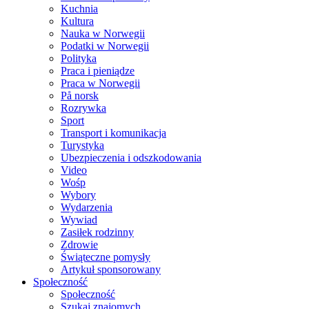
Kuchnia
Kultura
Nauka w Norwegii
Podatki w Norwegii
Polityka
Praca i pieniądze
Praca w Norwegii
På norsk
Rozrywka
Sport
Transport i komunikacja
Turystyka
Ubezpieczenia i odszkodowania
Video
Wośp
Wybory
Wydarzenia
Wywiad
Zasiłek rodzinny
Zdrowie
Świąteczne pomysły
Artykuł sponsorowany
Społeczność
Społeczność
Szukaj znajomych