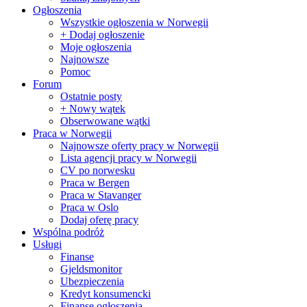
Ogłoszenia
Wszystkie ogłoszenia w Norwegii
+ Dodaj ogłoszenie
Moje ogłoszenia
Najnowsze
Pomoc
Forum
Ostatnie posty
+ Nowy wątek
Obserwowane wątki
Praca w Norwegii
Najnowsze oferty pracy w Norwegii
Lista agencji pracy w Norwegii
CV po norwesku
Praca w Bergen
Praca w Stavanger
Praca w Oslo
Dodaj oferę pracy
Wspólna podróż
Usługi
Finanse
Gjeldsmonitor
Ubezpieczenia
Kredyt konsumencki
Finanse ogłoszenia