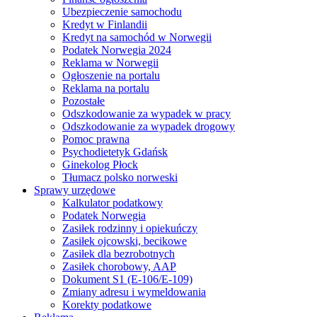
Ubezpieczenie samochodu
Kredyt w Finlandii
Kredyt na samochód w Norwegii
Podatek Norwegia 2024
Reklama w Norwegii
Ogłoszenie na portalu
Reklama na portalu
Pozostałe
Odszkodowanie za wypadek w pracy
Odszkodowanie za wypadek drogowy
Pomoc prawna
Psychodietetyk Gdańsk
Ginekolog Płock
Tłumacz polsko norweski
Sprawy urzędowe
Kalkulator podatkowy
Podatek Norwegia
Zasiłek rodzinny i opiekuńczy
Zasiłek ojcowski, becikowe
Zasiłek dla bezrobotnych
Zasiłek chorobowy, AAP
Dokument S1 (E-106/E-109)
Zmiany adresu i wymeldowania
Korekty podatkowe