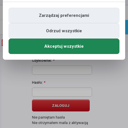
Napisz
Profil
Zarządzaj preferencjami
wiadomość
Znajomi
Galeria
Odrzuć wszystkie
Galeria zdjęć użytkownika
Grzegorz Nogowski
Akceptuj wszystkie
Użytkownik:
*
Hasło:
*
ZALOGUJ
Nie pamiętam hasła
Nie otrzymałem maila z aktywacją