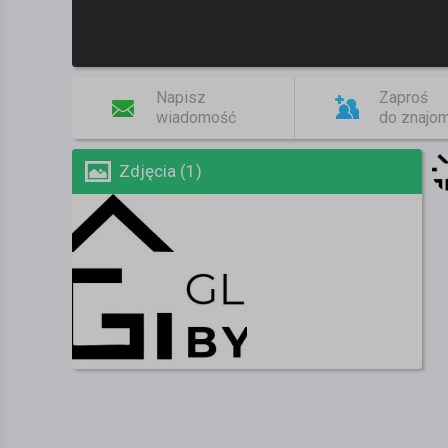
Napisz
Zaproś
wiadomość
do znajo
Zdjęcia (1)