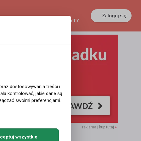
Zaloguj się
KREDYTY
GŁOSZENIA
PRACA
 oraz dostosowywania treści i
la kontrolować, jakie dane są
ządzać swoimi preferencjami.
reklama | kup tutaj
»
ceptuj wszystkie