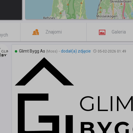
Znajomi
Galeria
mych
Glimt Bygg As
-
dodał(a) zdjęcie
(Moss)
05-02-2026 01:49