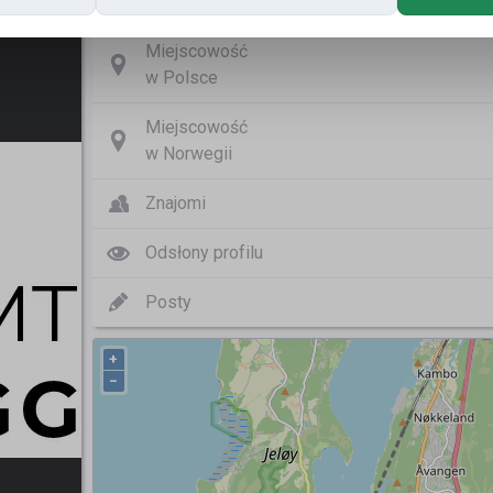
Nazwa użytkownika
Glimt 
Miejscowość
w Polsce
Miejscowość
w Norwegii
Znajomi
Odsłony profilu
Posty
+
−