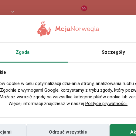
99
 PLN
RAPORT
ORZEŁ AI
O
Zgoda
Szczegóły
kie
ów cookie w celu optymalizacji działania strony, analizowania ruchu
. Zgodnie z wymogami Google, korzystamy z trybu zgody, który pozwa
Możesz wyrazić zgodę na wszystkie kategorie plików cookie lub zar
Więcej informacji znajdziesz w naszej
Polityce prywatności.
cjami
Odrzuć wszystkie
Ak