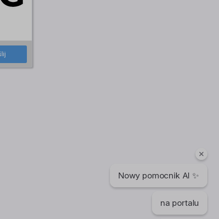
lij
Nowy pomocnik AI ✨
na portalu