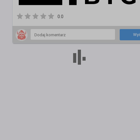
0.0
Wyś