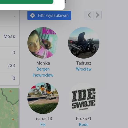
Bygg As
Polecane profile
Filtr wyszukiwań
-
Moss
0
Monika
Tadrusz
233
Bergen
Wrocław
Inowroclaw
0
marcel13
Proks71
Eik
Bodo