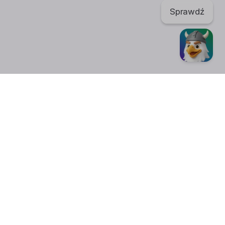
Sprawdź
TikTok
regulaminu. Portal nie ponosi odpowiedzialności za publikowane
nić swoje
ustawienia plików cookies