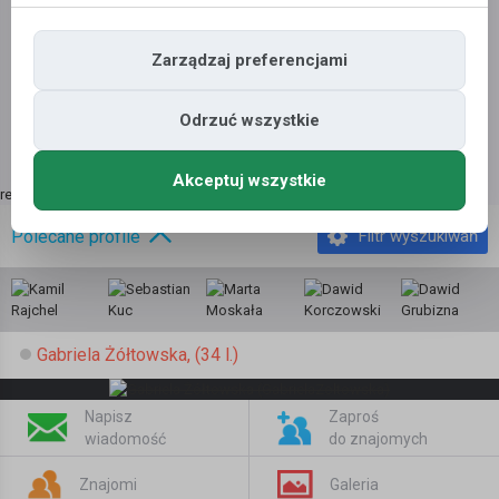
Zarządzaj preferencjami
Odrzuć wszystkie
Akceptuj wszystkie
reklama | kup tutaj
»
Polecane profile
Filtr wyszukiwań
Gabriela Żółtowska, (34 l.)
Napisz
Zaproś
wiadomość
do znajomych
Znajomi
Galeria