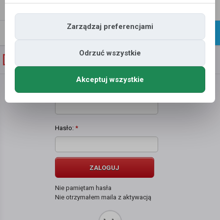
Napisz
Profil
wiadomość
Zarządzaj preferencjami
Znajomi
Galeria
Odrzuć wszystkie
Galeria zdjęć użytkownika
famila
Akceptuj wszystkie
Użytkownik:
*
Hasło:
*
ZALOGUJ
Nie pamiętam hasła
Nie otrzymałem maila z aktywacją