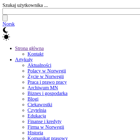
Szukaj użytkownika ...
Norsk
Strona główna
Kontakt
Artykuły
Aktualności
Polacy w Norwegii
Życie w Norwegii
Praca i prawo pracy
Archiwum MN
Biznes i gospodarka
Blogi
Ciekawostki
Czytelnia
Edukacja
Finanse i kredyty
Firma w Norwegii
Historia
Komunikat prasowy