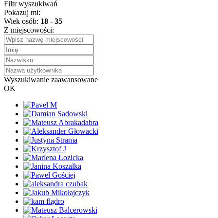
Filtr wyszukiwań
Pokazuj mi:
Wiek osób:
18
-
35
Z miejscowości:
Wyszukiwanie zaawansowane
OK