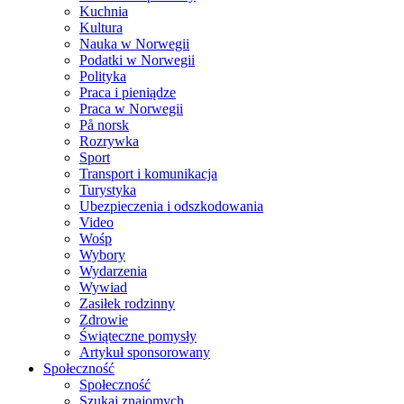
Kuchnia
Kultura
Nauka w Norwegii
Podatki w Norwegii
Polityka
Praca i pieniądze
Praca w Norwegii
På norsk
Rozrywka
Sport
Transport i komunikacja
Turystyka
Ubezpieczenia i odszkodowania
Video
Wośp
Wybory
Wydarzenia
Wywiad
Zasiłek rodzinny
Zdrowie
Świąteczne pomysły
Artykuł sponsorowany
Społeczność
Społeczność
Szukaj znajomych