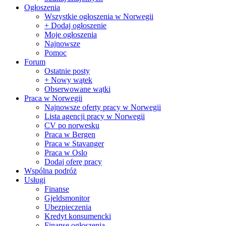
Ogłoszenia
Wszystkie ogłoszenia w Norwegii
+ Dodaj ogłoszenie
Moje ogłoszenia
Najnowsze
Pomoc
Forum
Ostatnie posty
+ Nowy wątek
Obserwowane wątki
Praca w Norwegii
Najnowsze oferty pracy w Norwegii
Lista agencji pracy w Norwegii
CV po norwesku
Praca w Bergen
Praca w Stavanger
Praca w Oslo
Dodaj oferę pracy
Wspólna podróż
Usługi
Finanse
Gjeldsmonitor
Ubezpieczenia
Kredyt konsumencki
Finanse ogłoszenia