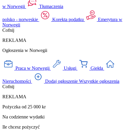
w Norwegii
Tłumaczenia
polsko - norweskie
Korekta podatku
Emerytura w
Norwegii
Cofnij
REKLAMA
Ogłoszenia w Norwegii
Praca w Norwegii
Usługi
Giełda
Nieruchomości
Dodaj ogłoszenie
Wszystkie ogłoszenia
Cofnij
REKLAMA
Pożyczka od 25 000 kr
Na codzienne wydatki
Ile chcesz pożyczyć