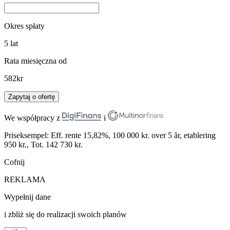
Okres spłaty
5
lat
Rata miesięczna od
582
kr
Zapytaj o ofertę
We współpracy z
i
Priseksempel: Eff. rente 15,82%, 100 000 kr. over 5 år, etablering
950 kr., Tot. 142 730 kr.
Cofnij
REKLAMA
Wypełnij dane
i zbliż się do realizacji swoich planów