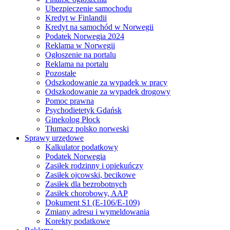
Ubezpieczenie samochodu
Kredyt w Finlandii
Kredyt na samochód w Norwegii
Podatek Norwegia 2024
Reklama w Norwegii
Ogłoszenie na portalu
Reklama na portalu
Pozostałe
Odszkodowanie za wypadek w pracy
Odszkodowanie za wypadek drogowy
Pomoc prawna
Psychodietetyk Gdańsk
Ginekolog Płock
Tłumacz polsko norweski
Sprawy urzędowe
Kalkulator podatkowy
Podatek Norwegia
Zasiłek rodzinny i opiekuńczy
Zasiłek ojcowski, becikowe
Zasiłek dla bezrobotnych
Zasiłek chorobowy, AAP
Dokument S1 (E-106/E-109)
Zmiany adresu i wymeldowania
Korekty podatkowe