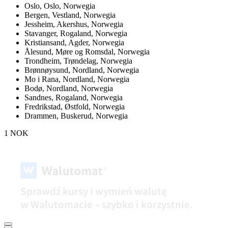
Oslo,
Oslo, Norwegia
Bergen,
Vestland, Norwegia
Jessheim,
Akershus, Norwegia
Stavanger,
Rogaland, Norwegia
Kristiansand,
Agder, Norwegia
Ålesund,
Møre og Romsdal, Norwegia
Trondheim,
Trøndelag, Norwegia
Brønnøysund,
Nordland, Norwegia
Mo i Rana,
Nordland, Norwegia
Bodø,
Nordland, Norwegia
Sandnes,
Rogaland, Norwegia
Fredrikstad,
Østfold, Norwegia
Drammen,
Buskerud, Norwegia
1 NOK