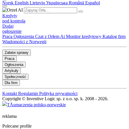
Norsk
English
Lietuvių
Українська
Română
Español
Kredyty
pod kontrolą
Dodaj
ogłoszenie
Praca
Ogłoszenia
Czat z Orłem Ai
Monitor kredytowy
Katalog firm
Wiadomości z Norwegii
Załatw sprawy
Praca
Ogłoszenia
Artykuły
Społeczność
Dla firm
Kontakt
Regulamin
Polityka prywatności
Copyright © Inventive Logic sp. z o.o. sp. k. 2008 - 2026.
reklama
Polecane profile