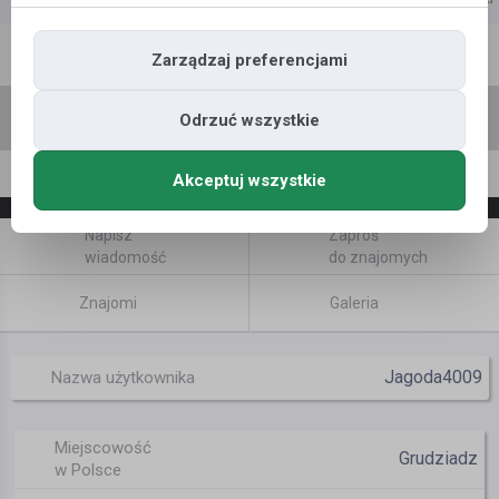
Polecane profile
Filtr wyszukiwań
Zarządzaj preferencjami
Odrzuć wszystkie
Ela N
Akceptuj wszystkie
Napisz
Zaproś
wiadomość
do znajomych
Znajomi
Galeria
Jagoda4009
Nazwa użytkownika
Miejscowość
Grudziadz
w Polsce