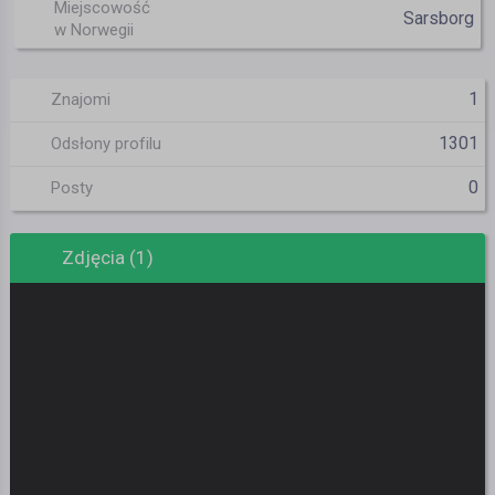
Miejscowość
Sarsborg
w Norwegii
1
Znajomi
1301
Odsłony profilu
0
Posty
Zdjęcia (1)