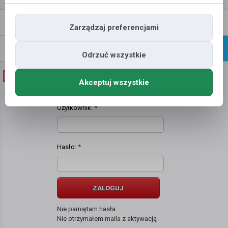
Napisz
Profil
Zarządzaj preferencjami
wiadomość
Znajomi
Galeria
Odrzuć wszystkie
Galeria zdjęć użytkownika
Ela Mirosz
Akceptuj wszystkie
Użytkownik:
*
Hasło:
*
ZALOGUJ
Nie pamiętam hasła
Nie otrzymałem maila z aktywacją