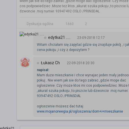
wiem jak sie do tego zabrac ,gdzie moge dac ogloszenie .Czy moze
cos podpowiedziec .Moze tez ktos ,akurat szuka pokoju ,to piszcie l
dzwoncie .moj numer. 93947492 OSLO /PRINSDAL
Dyskusja ogólna
1660
2
edytka21 .....
23-09-2018 12:17
Witam chciałam się zapytać gdzie się znajduje pokój , i ja
cena pokoju ,i czy z depozytem ?
Łukasz Ch
22-09-2018 20:30
napisał:
Mam duze mieszkanie i chce wynajac jeden maly jedno
pokuj . Nie wiem jak sie do tego zabrac ,gdzie moge dac
ogloszenie .Czy moze ktos mi cos podpowiedziec .Moze 
,akurat szuka pokoju ,to piszcie lub dzwoncie .moj numer.
93947492 OSLO /PRINSDAL
ogłoszenie możesz dać tutaj
www.mojanorwegia.pl/ogloszenia/dom+i+mieszkanie