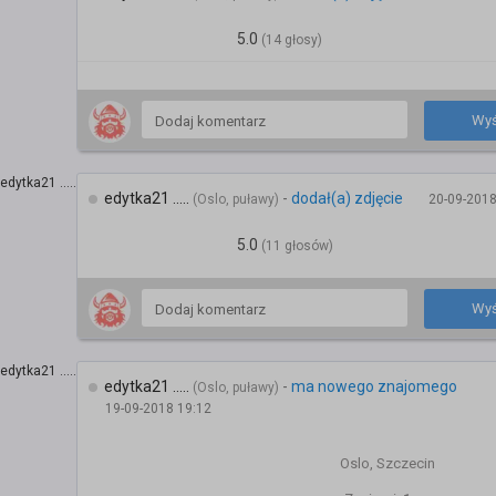
5.0
(14 głosy)
Wyś
edytka21 .....
-
dodał(a) zdjęcie
(Oslo, puławy)
20-09-2018
5.0
(11 głosów)
Wyś
edytka21 .....
-
ma nowego znajomego
(Oslo, puławy)
19-09-2018 19:12
Oslo, Szczecin