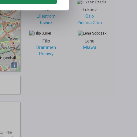
Piotr
Łukasz
Lillestrom
Oslo
łowicz
Zielona Góra
Filip
Lena
Drammen
Mława
Puławy
i
j . Nie