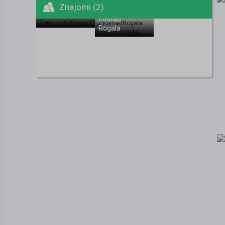
Znajomi (2)
Simon L
Konrad
Rogala