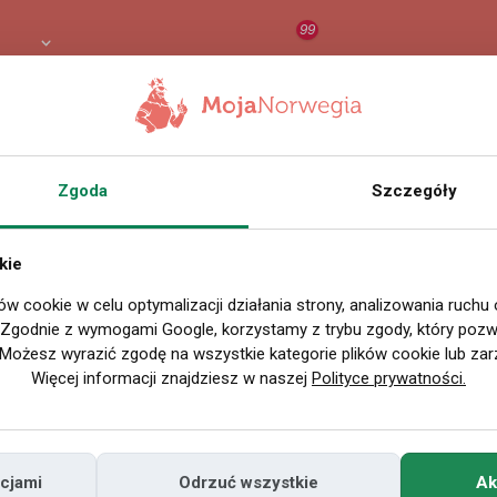
99
8 PLN
RAPORT
ORZEŁ AI
O
Nazwa użytkownika
e
Zgoda
Szczegóły
Miejscowość
kie
w Polsce
ów cookie w celu optymalizacji działania strony, analizowania ruchu
Miejscowość
. Zgodnie z wymogami Google, korzystamy z trybu zgody, który pozwa
w Norwegii
Możesz wyrazić zgodę na wszystkie kategorie plików cookie lub zar
Więcej informacji znajdziesz w naszej
Polityce prywatności.
Znajomi
Odsłony profilu
cjami
Odrzuć wszystkie
Ak
Posty