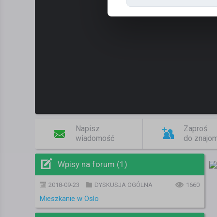
Napisz
Zaproś
wiadomość
do znajo
Wpisy na forum (1)
2018-09-23
DYSKUSJA OGÓLNA
1660
Mieszkanie w Oslo