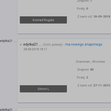
Znajomi:
1
Posty:
0
Z nami od:
18-09-2018
Konrad Rogala
edytka21 .....
-
ma nowego znajomego
(Oslo, puławy)
28-08-2018 18:11
Drammen , Wrocław
Znajomi:
85
Posty:
2
Z nami od:
27-11-2015
Simon L