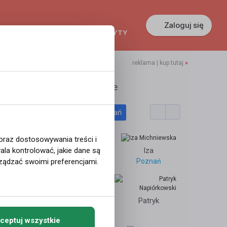
Zaloguj się
KREDYTY
GŁOSZENIA
PRACA
reklama | kup tutaj
»
dytka21
Polecane profile
Filtr wyszukiwań
puławy
 oraz dostosowywania treści i
Oslo
la kontrolować, jakie dane są
krzyś
Iza
ządzać swoimi preferencjami.
radziehowy
Poznań
2
Łukasz
Patryk
3066
Arendal
Grudziądz
ceptuj wszystkie
1