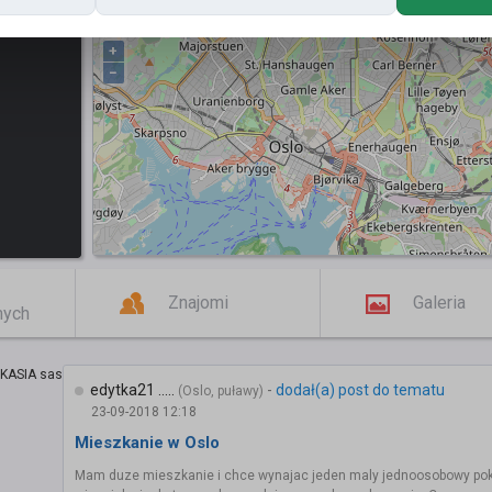
+
−
Znajomi
Galeria
mych
edytka21 .....
-
dodał(a) post do tematu
(Oslo, puławy)
23-09-2018 12:18
Mieszkanie w Oslo
Mam duze mieszkanie i chce wynajac jeden maly jednoosobowy poku