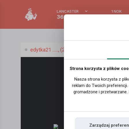
LANCASTER
1 NOK
36.5 °C
0.389
edytka21 ....., (28 l.)
Strona korzysta z plików coo
Nasza strona korzysta z plik
reklam do Twoich preferencji
gromadzone i przetwarzane. 
Zarządzaj preferen