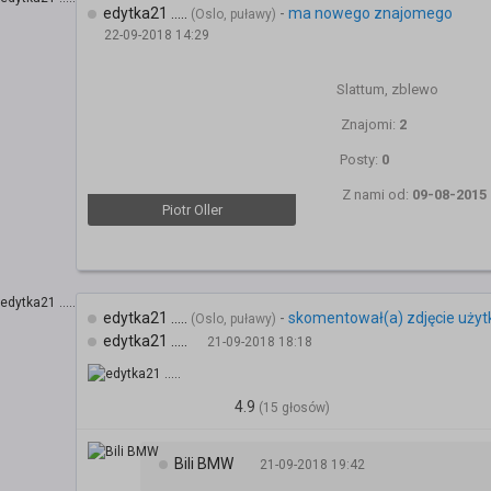
edytka21 .....
-
ma nowego znajomego
(Oslo, puławy)
22-09-2018 14:29
Slattum, zblewo
Znajomi:
2
Posty:
0
Z nami od:
09-08-2015
Piotr Oller
edytka21 .....
-
skomentował(a) zdjęcie uży
(Oslo, puławy)
edytka21 .....
21-09-2018 18:18
4.9
(15 głosów)
Bili BMW
21-09-2018 19:42