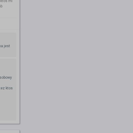
 ktos mi
ub
ka jest
osobowy
tez ktos