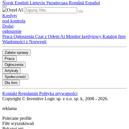
Norsk
English
Lietuvių
Українська
Română
Español
Kredyty
pod kontrolą
Dodaj
ogłoszenie
Praca
Ogłoszenia
Czat z Orłem Ai
Monitor kredytowy
Katalog firm
Wiadomości z Norwegii
Załatw sprawy
Praca
Ogłoszenia
Artykuły
Społeczność
Dla firm
Kontakt
Regulamin
Polityka prywatności
Copyright © Inventive Logic sp. z o.o. sp. k. 2008 - 2026.
reklama
Polecane profile
Filtr wyszukiwań
Pokazuj mi: