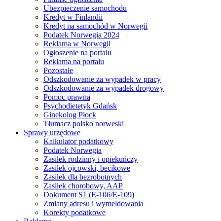
Ubezpieczenie samochodu
Kredyt w Finlandii
Kredyt na samochód w Norwegii
Podatek Norwegia 2024
Reklama w Norwegii
Ogłoszenie na portalu
Reklama na portalu
Pozostałe
Odszkodowanie za wypadek w pracy
Odszkodowanie za wypadek drogowy
Pomoc prawna
Psychodietetyk Gdańsk
Ginekolog Płock
Tłumacz polsko norweski
Sprawy urzędowe
Kalkulator podatkowy
Podatek Norwegia
Zasiłek rodzinny i opiekuńczy
Zasiłek ojcowski, becikowe
Zasiłek dla bezrobotnych
Zasiłek chorobowy, AAP
Dokument S1 (E-106/E-109)
Zmiany adresu i wymeldowania
Korekty podatkowe