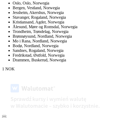
Oslo,
Oslo, Norwegia
Bergen,
Vestland, Norwegia
Jessheim,
Akershus, Norwegia
Stavanger,
Rogaland, Norwegia
Kristiansand,
Agder, Norwegia
Ålesund,
Møre og Romsdal, Norwegia
Trondheim,
Trøndelag, Norwegia
Brønnøysund,
Nordland, Norwegia
Mo i Rana,
Nordland, Norwegia
Bodø,
Nordland, Norwegia
Sandnes,
Rogaland, Norwegia
Fredrikstad,
Østfold, Norwegia
Drammen,
Buskerud, Norwegia
1 NOK