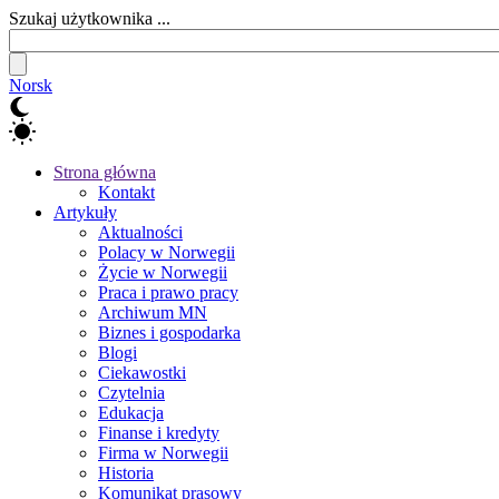
Szukaj użytkownika ...
Norsk
Strona główna
Kontakt
Artykuły
Aktualności
Polacy w Norwegii
Życie w Norwegii
Praca i prawo pracy
Archiwum MN
Biznes i gospodarka
Blogi
Ciekawostki
Czytelnia
Edukacja
Finanse i kredyty
Firma w Norwegii
Historia
Komunikat prasowy