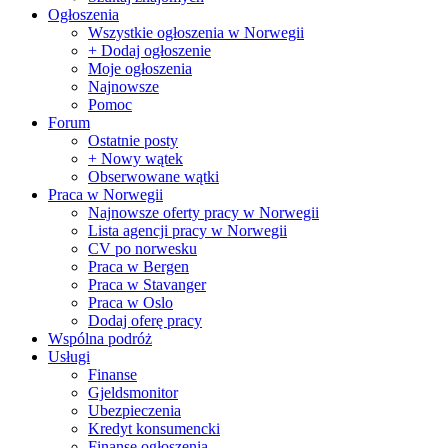
Ogłoszenia
Wszystkie ogłoszenia w Norwegii
+ Dodaj ogłoszenie
Moje ogłoszenia
Najnowsze
Pomoc
Forum
Ostatnie posty
+ Nowy wątek
Obserwowane wątki
Praca w Norwegii
Najnowsze oferty pracy w Norwegii
Lista agencji pracy w Norwegii
CV po norwesku
Praca w Bergen
Praca w Stavanger
Praca w Oslo
Dodaj oferę pracy
Wspólna podróż
Usługi
Finanse
Gjeldsmonitor
Ubezpieczenia
Kredyt konsumencki
Finanse ogłoszenia