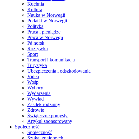
Kuchnia
Kultura
Nauka w Norwegii
Podatki w Norwegii
Polityka
Praca i pieniądze
Praca w Norwegii
På norsk
Rozrywka
Sport
Transport i komunikacja
Turystyka
Ubezpieczenia i odszkodowania
Video
Wośp
Wybory
Wydarzenia
Wywiad
Zasiłek rodzinny
Zdrowie
Świąteczne pomysły
Artykuł sponsorowany
Społeczność
Społeczność
Szukaj znajomych