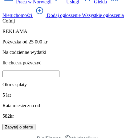
Praca w Norwegii
Usługi
Giełda
Nieruchomości
Dodaj ogłoszenie
Wszystkie ogłoszenia
Cofnij
REKLAMA
Pożyczka od 25 000 kr
Na codzienne wydatki
Ile chcesz pożyczyć
Okres spłaty
5
lat
Rata miesięczna od
582
kr
Zapytaj o ofertę