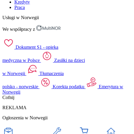
Kredyty
Praca
Usługi w Norwegii
We współpracy z
Dokument S1 - opieka
medyczna w Polsce
Zasiłki na dzieci
w Norwegii
Tłumaczenia
polsko - norweskie
Korekta podatku
Emerytura w
Norwegii
Cofnij
REKLAMA
Ogłoszenia w Norwegii