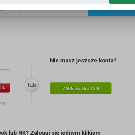
Znajomi
Galeria
ść
Nie masz jeszcze konta?
GUJ
ZAREJESTRUJ SIĘ
acją
k lub NK? Zaloguj się jednym klikiem