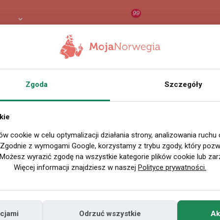
99
4 PLN
RAPORT
ORZEŁ AI
O
Zgoda
Szczegóły
kie
ów cookie w celu optymalizacji działania strony, analizowania ruchu
. Zgodnie z wymogami Google, korzystamy z trybu zgody, który pozwa
Możesz wyrazić zgodę na wszystkie kategorie plików cookie lub zar
Więcej informacji znajdziesz w naszej
Polityce prywatności.
cjami
Odrzuć wszystkie
Ak