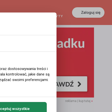
Zaloguj się
KREDYTY
GŁOSZENIA
PRACA
 oraz dostosowywania treści i
la kontrolować, jakie dane są
ządzać swoimi preferencjami.
reklama | kup tutaj
»
ceptuj wszystkie