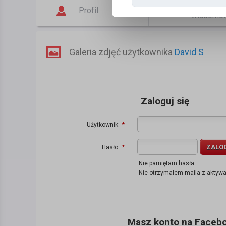
Napisz
Profil
wiadomo
Galeria zdjęć użytkownika
David S
Zaloguj się
Użytkownik:
*
ZALO
Hasło:
*
Nie pamiętam hasła
Nie otrzymałem maila z aktyw
Masz konto na Faceboo