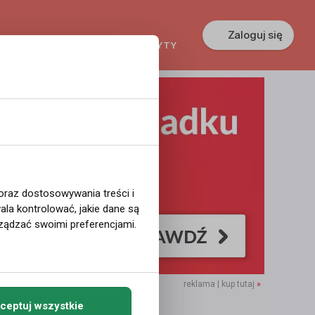
Zaloguj się
KREDYTY
GŁOSZENIA
PRACA
 oraz dostosowywania treści i
la kontrolować, jakie dane są
ządzać swoimi preferencjami.
reklama | kup tutaj
»
ceptuj wszystkie