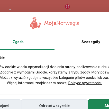
99
 PLN
RAPORT
ORZEŁ AI
O
Zgoda
Szczegóły
kie
ów cookie w celu optymalizacji działania strony, analizowania ruchu
. Zgodnie z wymogami Google, korzystamy z trybu zgody, który pozwa
Możesz wyrazić zgodę na wszystkie kategorie plików cookie lub zar
Więcej informacji znajdziesz w naszej
Polityce prywatności.
cjami
Odrzuć wszystkie
Ak