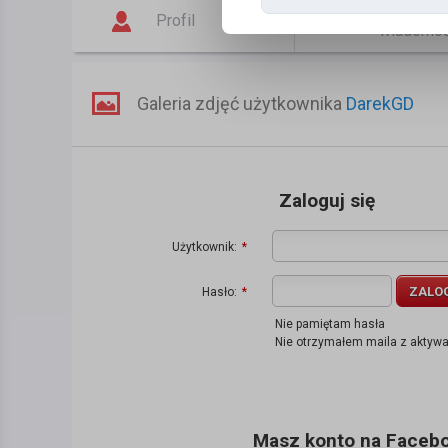
Napisz
Profil
wiadomo
Galeria zdjęć użytkownika
DarekGD
Zaloguj się
Użytkownik:
*
ZALO
Hasło:
*
Nie pamiętam hasła
Nie otrzymałem maila z aktyw
Masz konto na Faceboo