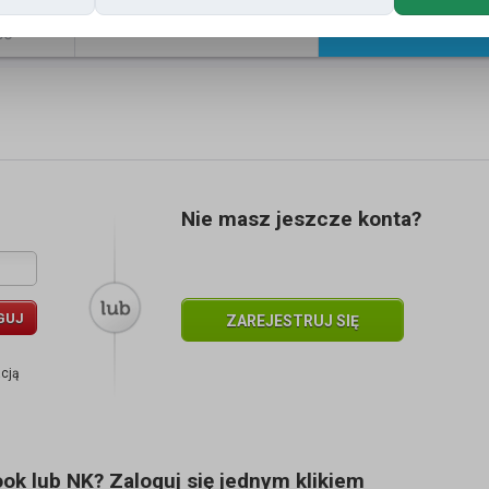
Znajomi
Galeria
ść
Nie masz jeszcze konta?
GUJ
ZAREJESTRUJ SIĘ
acją
k lub NK? Zaloguj się jednym klikiem