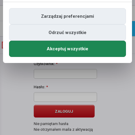
Napisz
Profil
Zarządzaj preferencjami
wiadomość
Znajomi
Galeria
Odrzuć wszystkie
Galeria zdjęć użytkownika
Daniel Vangjeli
Akceptuj wszystkie
Użytkownik:
*
Hasło:
*
ZALOGUJ
Nie pamiętam hasła
Nie otrzymałem maila z aktywacją