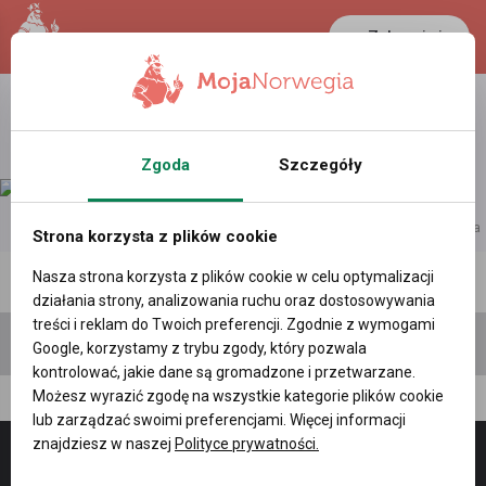
Zaloguj się
LANCASTER
1 NOK
28.5 °C
0.3892 PLN
Zgoda
Szczegóły
reklama
Strona korzysta z plików cookie
Nasza strona korzysta z plików cookie w celu optymalizacji
Polecane profile
Filtr wyszukiwań
działania strony, analizowania ruchu oraz dostosowywania
treści i reklam do Twoich preferencji. Zgodnie z wymogami
Google, korzystamy z trybu zgody, który pozwala
kontrolować, jakie dane są gromadzone i przetwarzane.
Możesz wyrazić zgodę na wszystkie kategorie plików cookie
Daniel Rosinski, (15 l.)
lub zarządzać swoimi preferencjami. Więcej informacji
znajdziesz w naszej
Polityce prywatności.