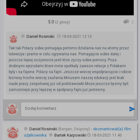
5.0
(2 głosy)
2
Daniel Rosinski
18-03-2021 12:10
Tak tak Polacy sobie pomagaja pomimo dzielania nas na atomy przez
telewizje i prartie w celu ogrywania nas. Pomagajcie sobie dalej i
jeszcze lepiej oczywiscie jesli ktos zyczy sobie pomocy. Poza
drobnymi epizodami ktore mnie spotkaly zawsze relacje z Polakami
byly i sa fajene. Polacy sa fajni. Jeszcze wiecej wspolpracujcie i robcie
biznesy troche wiecej zaufania.Minusem naszej edukacji jest brak
nauki pracy zespolowej juz od podstawowki.Moze jeszcze bysmy byli
zamozniejsi przy lepszej w spolpracy fajni juz jestesmy.
Daniel Rosinski
-
skomentował(a) film
(Bergen, Osięciny)
użytkownika
Bartek Karpowski
18-03-2021 11:45