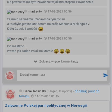
ale pewnie w kazdym zawodzie w jakims stopniu. Powodzenia.
mart enty
17-03-2021 00:56
za mało sarkazmu i zabawy na tym forum.
A to chyba jedyne antidotum na Króla Maciusia Nickiego XVI
Królu Czesiu I wróóóć!
mart enty
17-03-2021 00:50
łoo maatkoo...
Prawie jak żaden Polak na Marsie
Zobacz więcej komentarzy
Daniel Rosinski
-
dodał(a) post do
(Bergen, Osięciny)
tematu
11-12-2016 01:45
Zalozenie Polskej parii politycznej w Norwegii