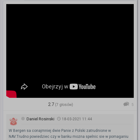
2.7
(7 głosów)
5
Daniel Rosinski
18-03-2021 11:44
W Bergen sa conajmniej dwie Panie z Polski zatrudnione w
NAV.Trudno powiedziec czy w banku mozna spelnic sie w pomaganiu