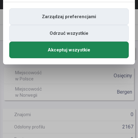
Napisz
Zaproś
Zarządzaj preferencjami
wiadomość
do znajomych
Znajomi
Galeria
Odrzuć wszystkie
Akceptuj wszystkie
dasfront
Nazwa użytkownika
Miejscowość
Osięciny
w Polsce
Miejscowość
Bergen
w Norwegii
0
Znajomi
2167
Odsłony profilu