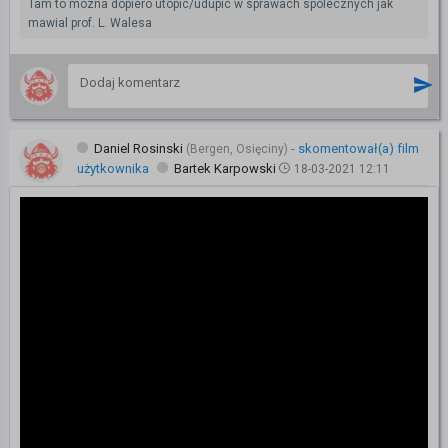
Tam to mozna dopiero utopic/udupic w sprawach spolecznych jak
mawial prof. L. Walesa
Daniel Rosinski
-
skomentował(a) film
(Bergen, Osięciny)
użytkownika
Bartek Karpowski
18-03-2021 12:11