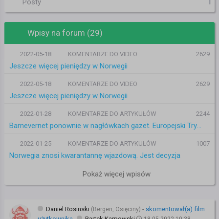
1
Posty
Wpisy na forum (29)
2022-05-18
KOMENTARZE DO VIDEO
2629
Jeszcze więcej pieniędzy w Norwegii
2022-05-18
KOMENTARZE DO VIDEO
2629
Jeszcze więcej pieniędzy w Norwegii
2022-01-28
KOMENTARZE DO ARTYKUŁÓW
2244
Barnevernet ponownie w nagłówkach gazet. Europejski Trybunał Praw Człowieka wydał kolejne wyroki
2022-01-25
KOMENTARZE DO ARTYKUŁÓW
1007
Norwegia znosi kwarantannę wjazdową. Jest decyzja
Pokaż więcej wpisów
Daniel Rosinski
-
skomentował(a) film
(Bergen, Osięciny)
użytkownika
Bartek Karpowski