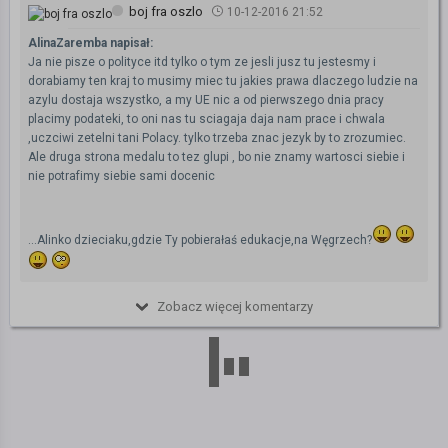
boj fra oszlo
10-12-2016 21:52
AlinaZaremba napisał:
Ja nie pisze o polityce itd tylko o tym ze jesli jusz tu jestesmy i
dorabiamy ten kraj to musimy miec tu jakies prawa dlaczego ludzie na
azylu dostaja wszystko, a my UE nic a od pierwszego dnia pracy
placimy podateki, to oni nas tu sciagaja daja nam prace i chwala
,uczciwi zetelni tani Polacy. tylko trzeba znac jezyk by to zrozumiec.
Ale druga strona medalu to tez glupi , bo nie znamy wartosci siebie i
nie potrafimy siebie sami docenic
...Alinko dzieciaku,gdzie Ty pobierałaś edukacje,na Węgrzech?
Zobacz więcej komentarzy