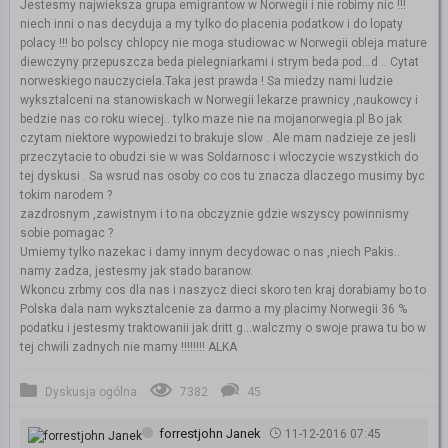
Jestesmy najwieksza grupa emigrantow w Norwegii i nie robimy nic !!!
niech inni o nas decyduja a my tylko do placenia podatkow i do lopaty
polacy !!! bo polscy chlopcy nie moga studiowac w Norwegii obleja mature
diewczyny przepuszcza beda pielegniarkami i strym beda pod...d .. Cytat
norweskiego nauczyciela.Taka jest prawda ! Sa miedzy nami ludzie
wyksztalceni na stanowiskach w Norwegii lekarze prawnicy ,naukowcy i
bedzie nas co roku wiecej.. tylko maze nie na mojanorwegia.pl Bo jak
czytam niektore wypowiedzi to brakuje slow . Ale mam nadzieje ze jesli
przeczytacie to obudzi sie w was Soldarnosc i wloczycie wszystkich do
tej dyskusi . Sa wsrud nas osoby co cos tu znacza dlaczego musimy byc
tokim narodem ?
zazdrosnym ,zawistnym i to na obczyznie gdzie wszyscy powinnismy
sobie pomagac ?
Umiemy tylko nazekac i damy innym decydowac o nas ,niech Pakis..
namy zadza, jestesmy jak stado baranow.
Wkoncu zrbmy cos dla nas i naszycz dieci skoro ten kraj dorabiamy bo to
Polska dala nam wyksztalcenie za darmo a my placimy Norwegii 36 %
podatku i jestesmy traktowanii jak dritt g...walczmy o swoje prawa tu bo w
tej chwili zadnych nie mamy !!!!!!!! ALKA
Dyskusja ogólna
7382
45
forrestjohn Janek
11-12-2016 07:45