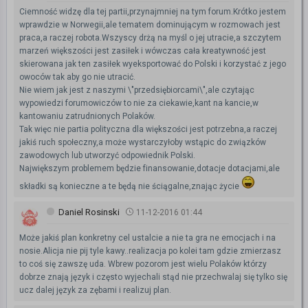
Ciemność widzę dla tej partii,przynajmniej na tym forum.Krótko jestem
wprawdzie w Norwegii,ale tematem dominującym w rozmowach jest
praca,a raczej robota.Wszyscy drżą na myśl o jej utracie,a szczytem
marzeń większości jest zasiłek i wówczas cała kreatywność jest
skierowana jak ten zasiłek wyeksportować do Polski i korzystać z jego
owoców tak aby go nie utracić.
Nie wiem jak jest z naszymi \"przedsiębiorcami\",ale czytając
wypowiedzi forumowiczów to nie za ciekawie,kant na kancie,w
kantowaniu zatrudnionych Polaków.
Tak więc nie partia polityczna dla większości jest potrzebna,a raczej
jakiś ruch społeczny,a może wystarczyłoby wstąpic do związków
zawodowych lub utworzyć odpowiednik Polski.
Największym problemem będzie finansowanie,dotacje dotacjami,ale
składki są konieczne a te będą nie ściągalne,znając życie
Daniel Rosinski
11-12-2016 01:44
Może jakiś plan konkretny cel ustalcie a nie ta gra ne emocjach i na
nosie.Alicja nie pij tyle kawy..realizacja po kolei tam gdzie zmierzasz
to coś się zawszę uda. Wbrew pozorom jest wielu Polaków którzy
dobrze znają język i często wyjechali stąd nie przechwalaj się tylko się
ucz dalej język za zębami i realizuj plan.