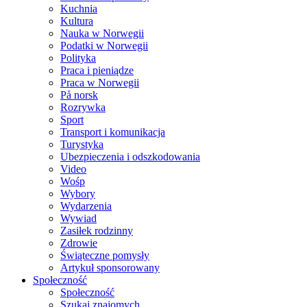
Kuchnia
Kultura
Nauka w Norwegii
Podatki w Norwegii
Polityka
Praca i pieniądze
Praca w Norwegii
På norsk
Rozrywka
Sport
Transport i komunikacja
Turystyka
Ubezpieczenia i odszkodowania
Video
Wośp
Wybory
Wydarzenia
Wywiad
Zasiłek rodzinny
Zdrowie
Świąteczne pomysły
Artykuł sponsorowany
Społeczność
Społeczność
Szukaj znajomych