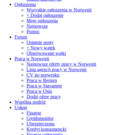
Ogłoszenia
Wszystkie ogłoszenia w Norwegii
+ Dodaj ogłoszenie
Moje ogłoszenia
Najnowsze
Pomoc
Forum
Ostatnie posty
+ Nowy wątek
Obserwowane wątki
Praca w Norwegii
Najnowsze oferty pracy w Norwegii
Lista agencji pracy w Norwegii
CV po norwesku
Praca w Bergen
Praca w Stavanger
Praca w Oslo
Dodaj oferę pracy
Wspólna podróż
Usługi
Finanse
Gjeldsmonitor
Ubezpieczenia
Kredyt konsumencki
Finanse ogłoszenia