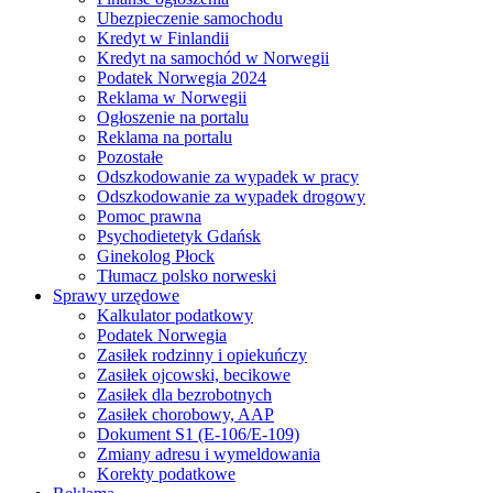
Ubezpieczenie samochodu
Kredyt w Finlandii
Kredyt na samochód w Norwegii
Podatek Norwegia 2024
Reklama w Norwegii
Ogłoszenie na portalu
Reklama na portalu
Pozostałe
Odszkodowanie za wypadek w pracy
Odszkodowanie za wypadek drogowy
Pomoc prawna
Psychodietetyk Gdańsk
Ginekolog Płock
Tłumacz polsko norweski
Sprawy urzędowe
Kalkulator podatkowy
Podatek Norwegia
Zasiłek rodzinny i opiekuńczy
Zasiłek ojcowski, becikowe
Zasiłek dla bezrobotnych
Zasiłek chorobowy, AAP
Dokument S1 (E-106/E-109)
Zmiany adresu i wymeldowania
Korekty podatkowe