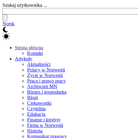
Szukaj użytkownika ...
Norsk
Strona główna
Kontakt
Artykuły
Aktualności
Polacy w Norwegii
Życie w Norwegii
Praca i prawo pracy
Archiwum MN
Biznes i gospodarka
Blogi
Ciekawostki
Czytelnia
Edukacja
Finanse i kredyty
Firma w Norwegii
Historia
Komunikat prasowy