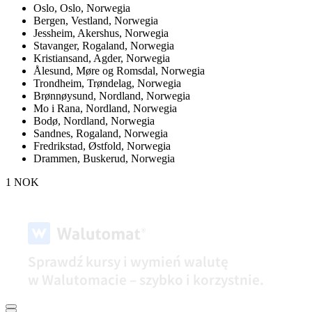
Oslo,
Oslo, Norwegia
Bergen,
Vestland, Norwegia
Jessheim,
Akershus, Norwegia
Stavanger,
Rogaland, Norwegia
Kristiansand,
Agder, Norwegia
Ålesund,
Møre og Romsdal, Norwegia
Trondheim,
Trøndelag, Norwegia
Brønnøysund,
Nordland, Norwegia
Mo i Rana,
Nordland, Norwegia
Bodø,
Nordland, Norwegia
Sandnes,
Rogaland, Norwegia
Fredrikstad,
Østfold, Norwegia
Drammen,
Buskerud, Norwegia
1 NOK