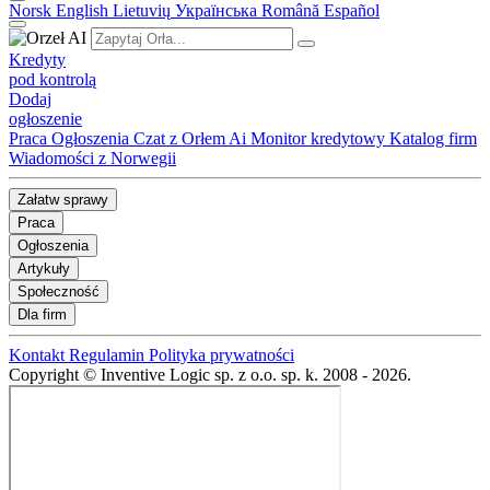
Norsk
English
Lietuvių
Українська
Română
Español
Kredyty
pod kontrolą
Dodaj
ogłoszenie
Praca
Ogłoszenia
Czat z Orłem Ai
Monitor kredytowy
Katalog firm
Wiadomości z Norwegii
Załatw sprawy
Praca
Ogłoszenia
Artykuły
Społeczność
Dla firm
Kontakt
Regulamin
Polityka prywatności
Copyright © Inventive Logic sp. z o.o. sp. k. 2008 - 2026.