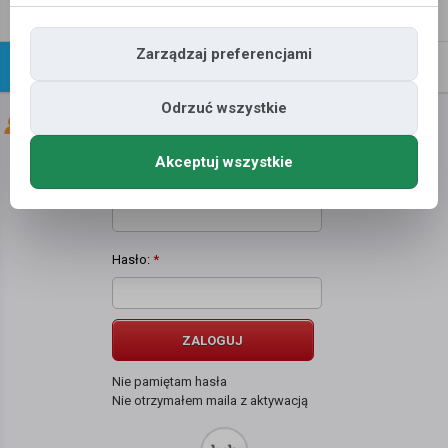
Napisz
Profil
wiadomość
Zarządzaj preferencjami
Znajomi
Galeria
Odrzuć wszystkie
Znajomi użytkownika
Daniel Janas
Akceptuj wszystkie
Użytkownik:
*
Hasło:
*
ZALOGUJ
Nie pamiętam hasła
Nie otrzymałem maila z aktywacją