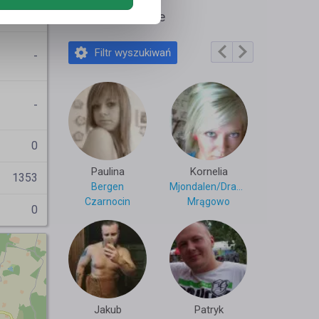
tein AS
Polecane profile
Filtr wyszukiwań
-
-
0
Paulina
Kornelia
1353
Bergen
Mjondalen/Drammen
Czarnocin
Mrągowo
0
Jakub
Patryk