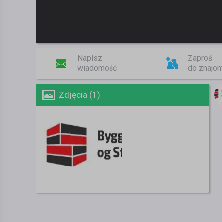
Napisz
Zaproś
wiadomość
do znajo
Zdjęcia (1)