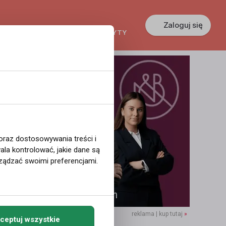
Zaloguj się
KREDYTY
GŁOSZENIA
PRACA
 oraz dostosowywania treści i
la kontrolować, jakie dane są
ządzać swoimi preferencjami.
reklama | kup tutaj
»
ceptuj wszystkie