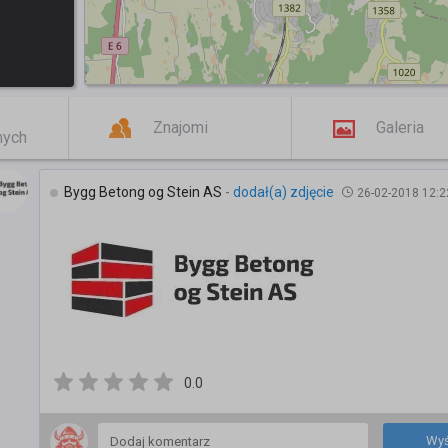
Znajomi
Galeria
mych
Bygg Betong og Stein AS
-
dodał(a) zdjęcie
26-02-2018 12:2
0.0
Wyś