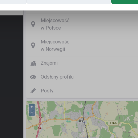
Nazwa użytkownika
Bygg Betong og S
Miejscowość
w Polsce
Miejscowość
w Norwegii
Znajomi
Odsłony profilu
Posty
+
−