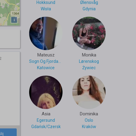
Hokksund
Ølensvåg
Wisła
Gdynia
i
Mateusz
Monika
2
Sogn Og Fjordane
Lørenskog
Katowice
Żywiec
Asia
Dominika
Egersund
Oslo
Gdańsk/Czersk
Kraków
lij