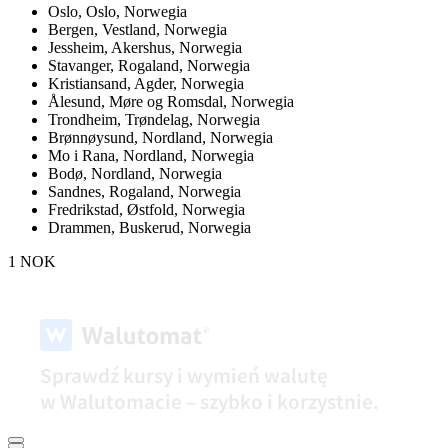
Oslo,
Oslo, Norwegia
Bergen,
Vestland, Norwegia
Jessheim,
Akershus, Norwegia
Stavanger,
Rogaland, Norwegia
Kristiansand,
Agder, Norwegia
Ålesund,
Møre og Romsdal, Norwegia
Trondheim,
Trøndelag, Norwegia
Brønnøysund,
Nordland, Norwegia
Mo i Rana,
Nordland, Norwegia
Bodø,
Nordland, Norwegia
Sandnes,
Rogaland, Norwegia
Fredrikstad,
Østfold, Norwegia
Drammen,
Buskerud, Norwegia
1 NOK