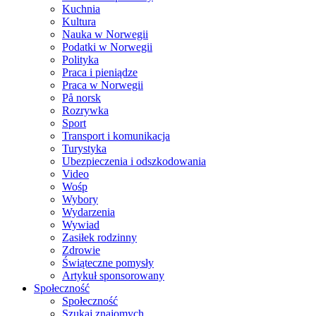
Kuchnia
Kultura
Nauka w Norwegii
Podatki w Norwegii
Polityka
Praca i pieniądze
Praca w Norwegii
På norsk
Rozrywka
Sport
Transport i komunikacja
Turystyka
Ubezpieczenia i odszkodowania
Video
Wośp
Wybory
Wydarzenia
Wywiad
Zasiłek rodzinny
Zdrowie
Świąteczne pomysły
Artykuł sponsorowany
Społeczność
Społeczność
Szukaj znajomych