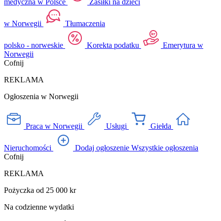
medyczna w Polsce
Zasiłki na dzieci
w Norwegii
Tłumaczenia
polsko - norweskie
Korekta podatku
Emerytura w
Norwegii
Cofnij
REKLAMA
Ogłoszenia w Norwegii
Praca w Norwegii
Usługi
Giełda
Nieruchomości
Dodaj ogłoszenie
Wszystkie ogłoszenia
Cofnij
REKLAMA
Pożyczka od 25 000 kr
Na codzienne wydatki