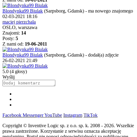
Blondynka99 Biulak
(Sarpsborg, Gdansk)
-
ma nowego znajomego
02-03-2021 18:16
maciej pierzchala
OSLO, warszawa
Znajomi:
14
Posty:
5
Z nami od:
19-06-2011
Blondynka99 Biulak
(Sarpsborg, Gdansk)
-
dodał(a) zdjęcie
26-02-2021 21:49
5.0
(4 głosy)
Wyślij
Facebook
Messenger
YouTube
Instagram
TikTok
Copyright © Inventive Logic sp. z o.o. sp. k. 2008 - 2026. Wszelkie
prawa zastrzeżone. Korzystanie z serwisu oznacza akceptację
regulaminu. Portal nie ponosi odpowiedzialności za publikowane