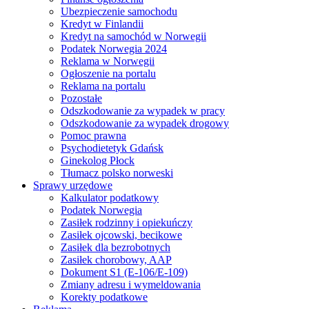
Ubezpieczenie samochodu
Kredyt w Finlandii
Kredyt na samochód w Norwegii
Podatek Norwegia 2024
Reklama w Norwegii
Ogłoszenie na portalu
Reklama na portalu
Pozostałe
Odszkodowanie za wypadek w pracy
Odszkodowanie za wypadek drogowy
Pomoc prawna
Psychodietetyk Gdańsk
Ginekolog Płock
Tłumacz polsko norweski
Sprawy urzędowe
Kalkulator podatkowy
Podatek Norwegia
Zasiłek rodzinny i opiekuńczy
Zasiłek ojcowski, becikowe
Zasiłek dla bezrobotnych
Zasiłek chorobowy, AAP
Dokument S1 (E-106/E-109)
Zmiany adresu i wymeldowania
Korekty podatkowe