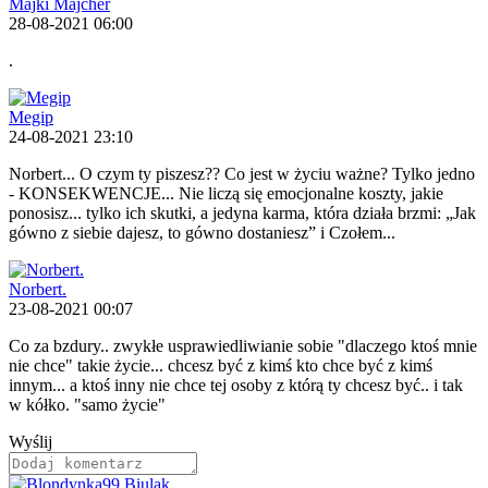
Majki Majcher
28-08-2021 06:00
.
Megip
24-08-2021 23:10
Norbert... O czym ty piszesz?? Co jest w życiu ważne? Tylko jedno
- KONSEKWENCJE... Nie liczą się emocjonalne koszty, jakie
ponosisz... tylko ich skutki, a jedyna karma, która działa brzmi: „Jak
gówno z siebie dajesz, to gówno dostaniesz” i Czołem...
Norbert.
23-08-2021 00:07
Co za bzdury.. zwykłe usprawiedliwianie sobie "dlaczego ktoś mnie
nie chce" takie życie... chcesz być z kimś kto chce być z kimś
innym... a ktoś inny nie chce tej osoby z którą ty chcesz być.. i tak
w kółko. "samo życie"
Wyślij