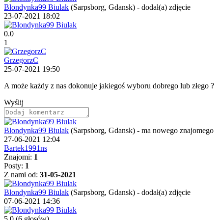
Blondynka99 Biulak
(Sarpsborg, Gdansk)
-
dodał(a) zdjęcie
23-07-2021 18:02
0.0
1
GrzegorzC
25-07-2021 19:50
A może każdy z nas dokonuje jakiegoś wyboru dobrego lub złego ?
Wyślij
Blondynka99 Biulak
(Sarpsborg, Gdansk)
-
ma nowego znajomego
27-06-2021 12:04
Bartek1991ns
Znajomi:
1
Posty:
1
Z nami od:
31-05-2021
Blondynka99 Biulak
(Sarpsborg, Gdansk)
-
dodał(a) zdjęcie
07-06-2021 14:36
5.0
(6 głosów)