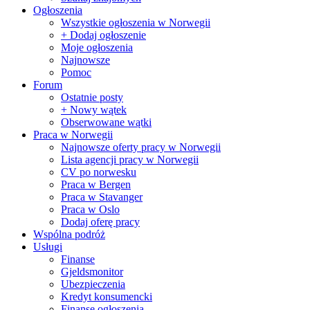
Ogłoszenia
Wszystkie ogłoszenia w Norwegii
+ Dodaj ogłoszenie
Moje ogłoszenia
Najnowsze
Pomoc
Forum
Ostatnie posty
+ Nowy wątek
Obserwowane wątki
Praca w Norwegii
Najnowsze oferty pracy w Norwegii
Lista agencji pracy w Norwegii
CV po norwesku
Praca w Bergen
Praca w Stavanger
Praca w Oslo
Dodaj oferę pracy
Wspólna podróż
Usługi
Finanse
Gjeldsmonitor
Ubezpieczenia
Kredyt konsumencki
Finanse ogłoszenia