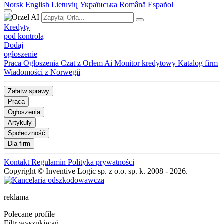
Norsk
English
Lietuvių
Українська
Română
Español
Kredyty
pod kontrolą
Dodaj
ogłoszenie
Praca
Ogłoszenia
Czat z Orłem Ai
Monitor kredytowy
Katalog firm
Wiadomości z Norwegii
Załatw sprawy
Praca
Ogłoszenia
Artykuły
Społeczność
Dla firm
Kontakt
Regulamin
Polityka prywatności
Copyright © Inventive Logic sp. z o.o. sp. k. 2008 - 2026.
reklama
Polecane profile
Filtr wyszukiwań