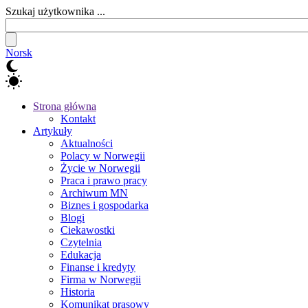
Szukaj użytkownika ...
Norsk
Strona główna
Kontakt
Artykuły
Aktualności
Polacy w Norwegii
Życie w Norwegii
Praca i prawo pracy
Archiwum MN
Biznes i gospodarka
Blogi
Ciekawostki
Czytelnia
Edukacja
Finanse i kredyty
Firma w Norwegii
Historia
Komunikat prasowy