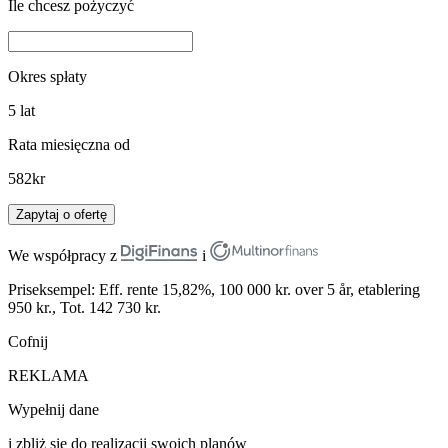
Ile chcesz pożyczyć
Okres spłaty
5
lat
Rata miesięczna od
582
kr
Zapytaj o ofertę
We współpracy z
i
Priseksempel: Eff. rente 15,82%, 100 000 kr. over 5 år, etablering
950 kr., Tot. 142 730 kr.
Cofnij
REKLAMA
Wypełnij dane
i zbliż się do realizacji swoich planów