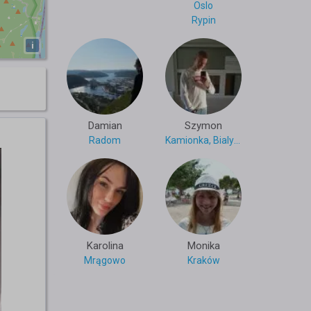
Oslo
Rypin
i
Damian
Szymon
Radom
Kamionka, Bialystok
Karolina
Monika
Mrągowo
Kraków