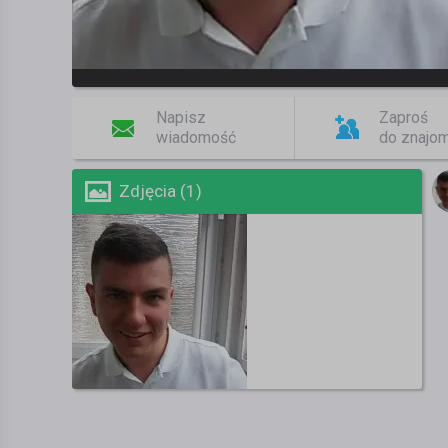
Napisz
Zaproś
wiadomość
do znajo
Zdjęcia (1)