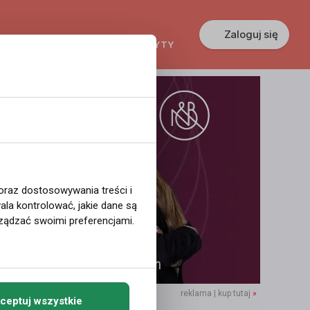
Zaloguj się
KREDYTY
GŁOSZENIA
PRACA
 oraz dostosowywania treści i
la kontrolować, jakie dane są
ządzać swoimi preferencjami.
reklama | kup tutaj
»
ceptuj wszystkie