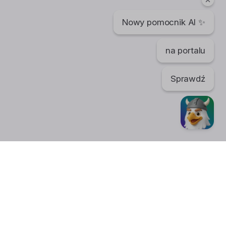
Nowy pomocnik AI ✨
na portalu
Sprawdź
TikTok