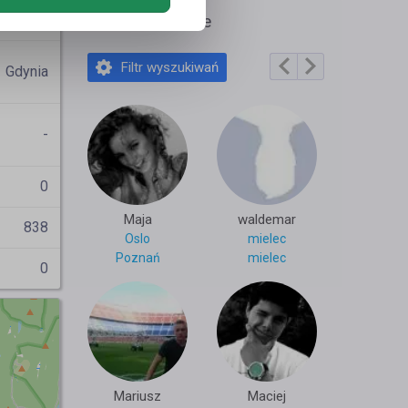
aminKuc
Polecane profile
Filtr wyszukiwań
Gdynia
-
0
Maja
waldemar
838
Oslo
mielec
Poznań
mielec
0
Mariusz
Maciej