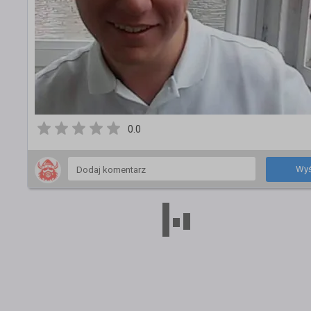
0.0
Wyś