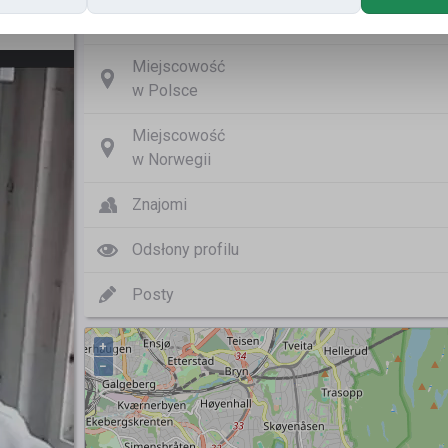
Nazwa użytkownika
Beni
Miejscowość
w Polsce
Miejscowość
w Norwegii
Znajomi
Odsłony profilu
Posty
+
−