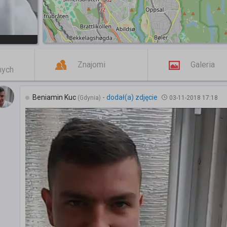
Znajomi
Galeria
mych
Beniamin Kuc
-
dodał(a) zdjęcie
(Gdynia)
03-11-2018 17:18