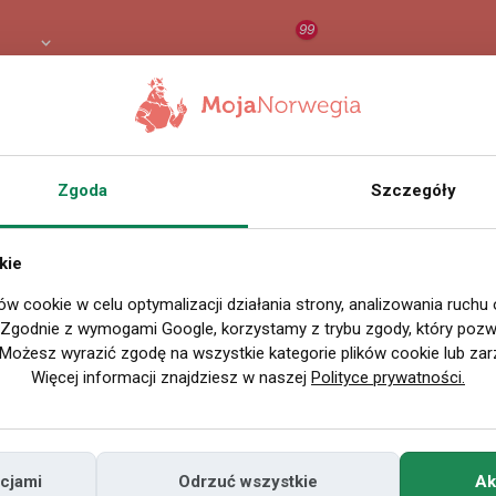
99
PLN
RAPORT
ORZEŁ AI
O
Zgoda
Szczegóły
kie
ów cookie w celu optymalizacji działania strony, analizowania ruchu
. Zgodnie z wymogami Google, korzystamy z trybu zgody, który pozwa
Możesz wyrazić zgodę na wszystkie kategorie plików cookie lub zar
Więcej informacji znajdziesz w naszej
Polityce prywatności.
cjami
Odrzuć wszystkie
Ak