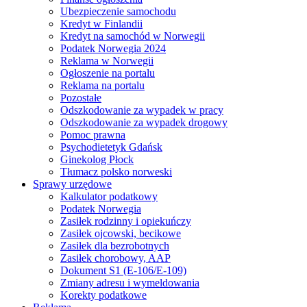
Ubezpieczenie samochodu
Kredyt w Finlandii
Kredyt na samochód w Norwegii
Podatek Norwegia 2024
Reklama w Norwegii
Ogłoszenie na portalu
Reklama na portalu
Pozostałe
Odszkodowanie za wypadek w pracy
Odszkodowanie za wypadek drogowy
Pomoc prawna
Psychodietetyk Gdańsk
Ginekolog Płock
Tłumacz polsko norweski
Sprawy urzędowe
Kalkulator podatkowy
Podatek Norwegia
Zasiłek rodzinny i opiekuńczy
Zasiłek ojcowski, becikowe
Zasiłek dla bezrobotnych
Zasiłek chorobowy, AAP
Dokument S1 (E-106/E-109)
Zmiany adresu i wymeldowania
Korekty podatkowe