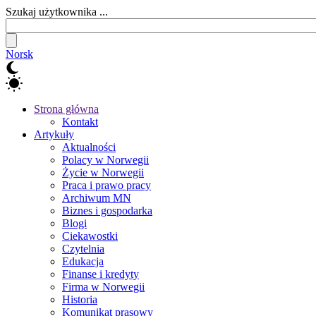
Szukaj użytkownika ...
Norsk
Strona główna
Kontakt
Artykuły
Aktualności
Polacy w Norwegii
Życie w Norwegii
Praca i prawo pracy
Archiwum MN
Biznes i gospodarka
Blogi
Ciekawostki
Czytelnia
Edukacja
Finanse i kredyty
Firma w Norwegii
Historia
Komunikat prasowy