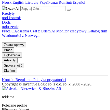
Norsk
English
Lietuvių
Українська
Română
Español
Kredyty
pod kontrolą
Dodaj
ogłoszenie
Praca
Ogłoszenia
Czat z Orłem Ai
Monitor kredytowy
Katalog firm
Wiadomości z Norwegii
Załatw sprawy
Praca
Ogłoszenia
Artykuły
Społeczność
Dla firm
Kontakt
Regulamin
Polityka prywatności
Copyright © Inventive Logic sp. z o.o. sp. k. 2008 - 2026.
reklama
Polecane profile
Filtr wyszukiwań