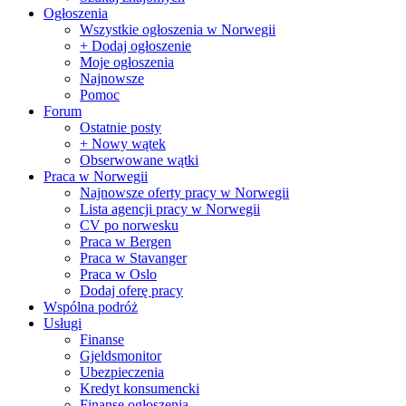
Ogłoszenia
Wszystkie ogłoszenia w Norwegii
+ Dodaj ogłoszenie
Moje ogłoszenia
Najnowsze
Pomoc
Forum
Ostatnie posty
+ Nowy wątek
Obserwowane wątki
Praca w Norwegii
Najnowsze oferty pracy w Norwegii
Lista agencji pracy w Norwegii
CV po norwesku
Praca w Bergen
Praca w Stavanger
Praca w Oslo
Dodaj oferę pracy
Wspólna podróż
Usługi
Finanse
Gjeldsmonitor
Ubezpieczenia
Kredyt konsumencki
Finanse ogłoszenia