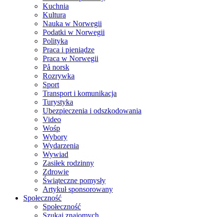
Kuchnia
Kultura
Nauka w Norwegii
Podatki w Norwegii
Polityka
Praca i pieniądze
Praca w Norwegii
På norsk
Rozrywka
Sport
Transport i komunikacja
Turystyka
Ubezpieczenia i odszkodowania
Video
Wośp
Wybory
Wydarzenia
Wywiad
Zasiłek rodzinny
Zdrowie
Świąteczne pomysły
Artykuł sponsorowany
Społeczność
Społeczność
Szukaj znajomych