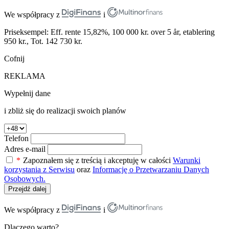
We współpracy z
i
Priseksempel: Eff. rente 15,82%, 100 000 kr. over 5 år, etablering
950 kr., Tot. 142 730 kr.
Cofnij
REKLAMA
Wypełnij dane
i zbliż się do realizacji swoich planów
Telefon
Adres e-mail
*
Zapoznałem się z treścią i akceptuję w całości
Warunki
korzystania z Serwisu
oraz
Informację o Przetwarzaniu Danych
Osobowych.
Przejdź dalej
We współpracy z
i
Dlaczego warto?