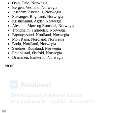
Oslo,
Oslo, Norwegia
Bergen,
Vestland, Norwegia
Jessheim,
Akershus, Norwegia
Stavanger,
Rogaland, Norwegia
Kristiansand,
Agder, Norwegia
Ålesund,
Møre og Romsdal, Norwegia
Trondheim,
Trøndelag, Norwegia
Brønnøysund,
Nordland, Norwegia
Mo i Rana,
Nordland, Norwegia
Bodø,
Nordland, Norwegia
Sandnes,
Rogaland, Norwegia
Fredrikstad,
Østfold, Norwegia
Drammen,
Buskerud, Norwegia
1 NOK