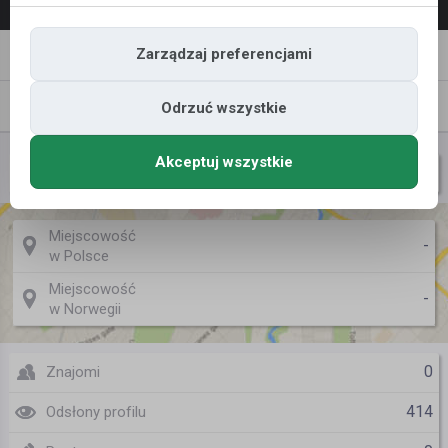
Napisz
Zaproś
Zarządzaj preferencjami
wiadomość
do znajomych
Znajomi
Galeria
Odrzuć wszystkie
Akceptuj wszystkie
Asulla
Nazwa użytkownika
Miejscowość
-
w Polsce
Miejscowość
-
w Norwegii
0
Znajomi
414
Odsłony profilu