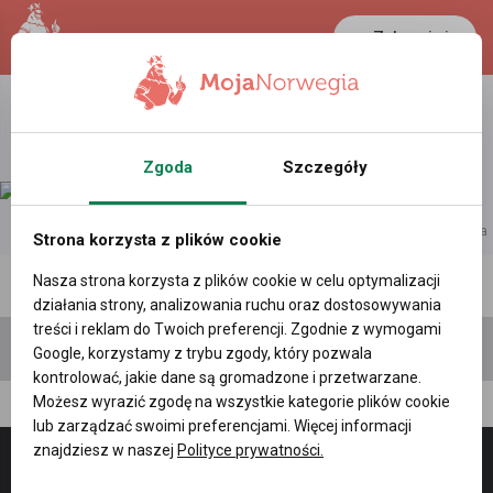
Zaloguj się
LANCASTER
1 NOK
38.3 °C
0.388 PLN
Zgoda
Szczegóły
reklama
Strona korzysta z plików cookie
Nasza strona korzysta z plików cookie w celu optymalizacji
Polecane profile
Filtr wyszukiwań
działania strony, analizowania ruchu oraz dostosowywania
treści i reklam do Twoich preferencji. Zgodnie z wymogami
Google, korzystamy z trybu zgody, który pozwala
kontrolować, jakie dane są gromadzone i przetwarzane.
Możesz wyrazić zgodę na wszystkie kategorie plików cookie
Asulla
lub zarządzać swoimi preferencjami. Więcej informacji
znajdziesz w naszej
Polityce prywatności.