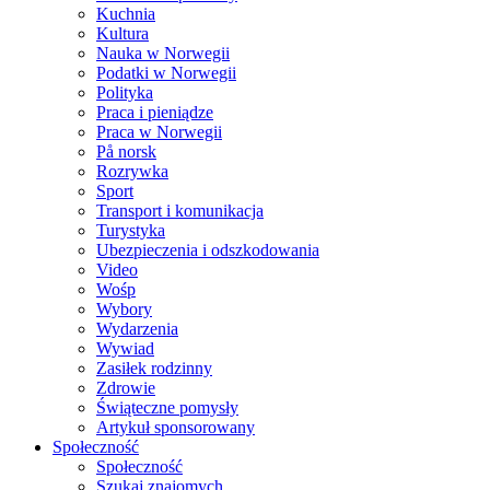
Kuchnia
Kultura
Nauka w Norwegii
Podatki w Norwegii
Polityka
Praca i pieniądze
Praca w Norwegii
På norsk
Rozrywka
Sport
Transport i komunikacja
Turystyka
Ubezpieczenia i odszkodowania
Video
Wośp
Wybory
Wydarzenia
Wywiad
Zasiłek rodzinny
Zdrowie
Świąteczne pomysły
Artykuł sponsorowany
Społeczność
Społeczność
Szukaj znajomych