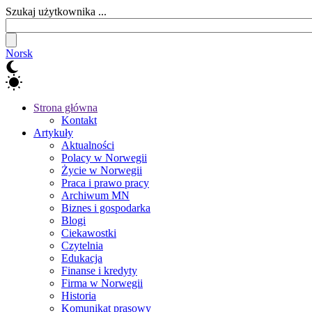
Szukaj użytkownika ...
Norsk
Strona główna
Kontakt
Artykuły
Aktualności
Polacy w Norwegii
Życie w Norwegii
Praca i prawo pracy
Archiwum MN
Biznes i gospodarka
Blogi
Ciekawostki
Czytelnia
Edukacja
Finanse i kredyty
Firma w Norwegii
Historia
Komunikat prasowy