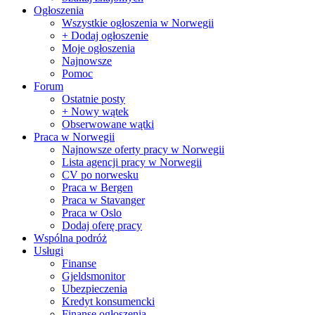
Ogłoszenia
Wszystkie ogłoszenia w Norwegii
+ Dodaj ogłoszenie
Moje ogłoszenia
Najnowsze
Pomoc
Forum
Ostatnie posty
+ Nowy wątek
Obserwowane wątki
Praca w Norwegii
Najnowsze oferty pracy w Norwegii
Lista agencji pracy w Norwegii
CV po norwesku
Praca w Bergen
Praca w Stavanger
Praca w Oslo
Dodaj oferę pracy
Wspólna podróż
Usługi
Finanse
Gjeldsmonitor
Ubezpieczenia
Kredyt konsumencki
Finanse ogłoszenia