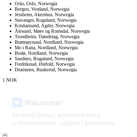
Oslo,
Oslo, Norwegia
Bergen,
Vestland, Norwegia
Jessheim,
Akershus, Norwegia
Stavanger,
Rogaland, Norwegia
Kristiansand,
Agder, Norwegia
Ålesund,
Møre og Romsdal, Norwegia
Trondheim,
Trøndelag, Norwegia
Brønnøysund,
Nordland, Norwegia
Mo i Rana,
Nordland, Norwegia
Bodø,
Nordland, Norwegia
Sandnes,
Rogaland, Norwegia
Fredrikstad,
Østfold, Norwegia
Drammen,
Buskerud, Norwegia
1 NOK