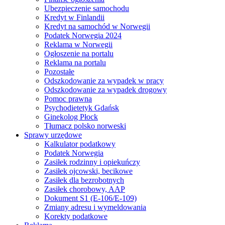
Ubezpieczenie samochodu
Kredyt w Finlandii
Kredyt na samochód w Norwegii
Podatek Norwegia 2024
Reklama w Norwegii
Ogłoszenie na portalu
Reklama na portalu
Pozostałe
Odszkodowanie za wypadek w pracy
Odszkodowanie za wypadek drogowy
Pomoc prawna
Psychodietetyk Gdańsk
Ginekolog Płock
Tłumacz polsko norweski
Sprawy urzędowe
Kalkulator podatkowy
Podatek Norwegia
Zasiłek rodzinny i opiekuńczy
Zasiłek ojcowski, becikowe
Zasiłek dla bezrobotnych
Zasiłek chorobowy, AAP
Dokument S1 (E-106/E-109)
Zmiany adresu i wymeldowania
Korekty podatkowe