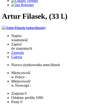
Artur Filasek, (33 l.)
Napisz
wiadomość
Zaproś
do znajomych
Znajomi
Galeria
Nazwa użytkownika
artur.filasek
Miejscowość
w Polsce
-
Miejscowość
w Norwegii
-
Znajomi
0
Odsłony profilu
1096
Posty
0