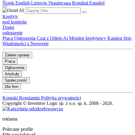
Norsk
English
Lietuvių
Українська
Română
Español
Kredyty
pod kontrolą
Dodaj
ogłoszenie
Praca
Ogłoszenia
Czat z Orłem Ai
Monitor kredytowy
Katalog firm
Wiadomości z Norwegii
Załatw sprawy
Praca
Ogłoszenia
Artykuły
Społeczność
Dla firm
Kontakt
Regulamin
Polityka prywatności
Copyright © Inventive Logic sp. z o.o. sp. k. 2008 - 2026.
reklama
Polecane profile
Filtr wyszukiwań