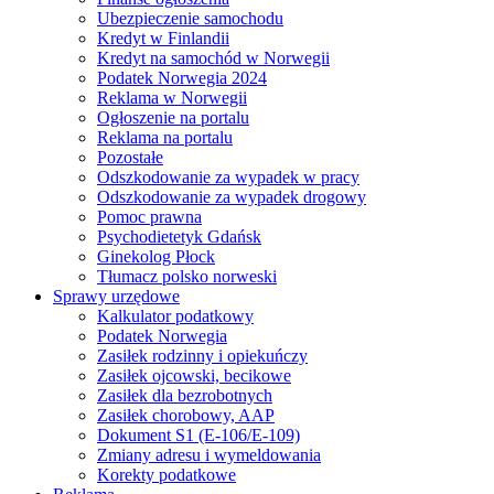
Ubezpieczenie samochodu
Kredyt w Finlandii
Kredyt na samochód w Norwegii
Podatek Norwegia 2024
Reklama w Norwegii
Ogłoszenie na portalu
Reklama na portalu
Pozostałe
Odszkodowanie za wypadek w pracy
Odszkodowanie za wypadek drogowy
Pomoc prawna
Psychodietetyk Gdańsk
Ginekolog Płock
Tłumacz polsko norweski
Sprawy urzędowe
Kalkulator podatkowy
Podatek Norwegia
Zasiłek rodzinny i opiekuńczy
Zasiłek ojcowski, becikowe
Zasiłek dla bezrobotnych
Zasiłek chorobowy, AAP
Dokument S1 (E-106/E-109)
Zmiany adresu i wymeldowania
Korekty podatkowe