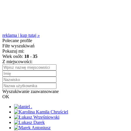
reklama | kup tutaj
»
Polecane profile
Filtr wyszukiwań
Pokazuj mi:
Wiek osób:
18
-
35
Z miejscowości:
Wyszukiwanie zaawansowane
OK