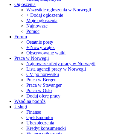
Ogłoszenia
Wszystkie ogłoszenia w Norwegii
+ Dodaj ogłoszenie
Moje ogłoszenia
Najnowsze
Pomoc
Forum
Ostatnie posty
+ Nowy wątek
Obserwowane wątki
Praca w Norwegii
Najnowsze oferty pracy w Norwegii
Lista agencji pracy w Norwegii
CV po norwesku
Praca w Bergen
Praca w Stavanger
Praca w Oslo
Dodaj oferę pracy
Wspólna podróż
Usługi
Finanse
Gjeldsmonitor
Ubezpieczenia
Kredyt konsumencki
Finanse ogłoszenia