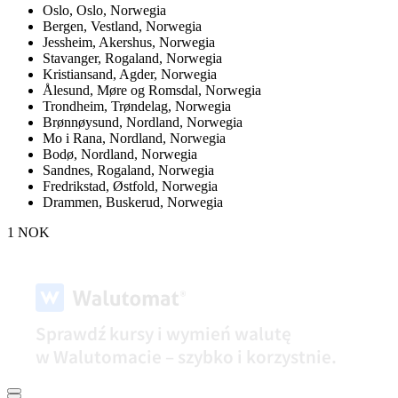
Oslo,
Oslo, Norwegia
Bergen,
Vestland, Norwegia
Jessheim,
Akershus, Norwegia
Stavanger,
Rogaland, Norwegia
Kristiansand,
Agder, Norwegia
Ålesund,
Møre og Romsdal, Norwegia
Trondheim,
Trøndelag, Norwegia
Brønnøysund,
Nordland, Norwegia
Mo i Rana,
Nordland, Norwegia
Bodø,
Nordland, Norwegia
Sandnes,
Rogaland, Norwegia
Fredrikstad,
Østfold, Norwegia
Drammen,
Buskerud, Norwegia
1 NOK