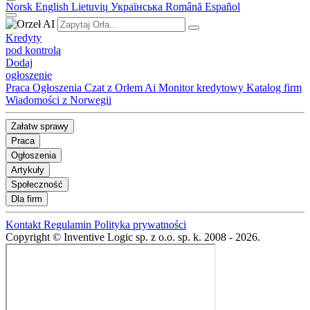
Norsk
English
Lietuvių
Українська
Română
Español
Kredyty
pod kontrolą
Dodaj
ogłoszenie
Praca
Ogłoszenia
Czat z Orłem Ai
Monitor kredytowy
Katalog firm
Wiadomości z Norwegii
Załatw sprawy
Praca
Ogłoszenia
Artykuły
Społeczność
Dla firm
Kontakt
Regulamin
Polityka prywatności
Copyright © Inventive Logic sp. z o.o. sp. k. 2008 - 2026.