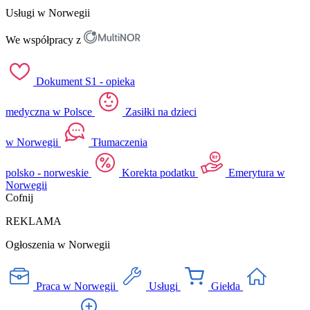
Usługi w Norwegii
We współpracy z
Dokument S1 - opieka
medyczna w Polsce
Zasiłki na dzieci
w Norwegii
Tłumaczenia
polsko - norweskie
Korekta podatku
Emerytura w
Norwegii
Cofnij
REKLAMA
Ogłoszenia w Norwegii
Praca w Norwegii
Usługi
Giełda