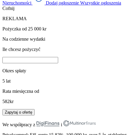
Nieruchomości
Dodaj ogłoszenie
Wszystkie ogłoszenia
Cofnij
REKLAMA
Pożyczka od 25 000 kr
Na codzienne wydatki
Ile chcesz pożyczyć
Okres spłaty
5
lat
Rata miesięczna od
582
kr
Zapytaj o ofertę
We współpracy z
i
Priseksempel: Eff. rente 15,82%, 100 000 kr. over 5 år, etablering