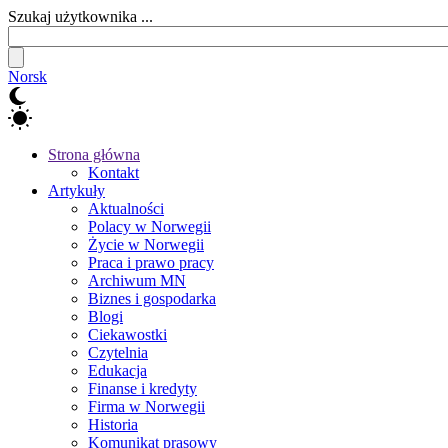
Szukaj użytkownika ...
Norsk
Strona główna
Kontakt
Artykuły
Aktualności
Polacy w Norwegii
Życie w Norwegii
Praca i prawo pracy
Archiwum MN
Biznes i gospodarka
Blogi
Ciekawostki
Czytelnia
Edukacja
Finanse i kredyty
Firma w Norwegii
Historia
Komunikat prasowy