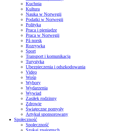
Kuchnia
Kultura
Nauka w Norwegii
Podatki w Norwegii
Polityka
Praca i pieniądze
Praca w Norwegii
På norsk
Rozrywka
Sport
Transport i komunikacja
Turystyka
Ubezpieczenia i odszkodowania
Video
Wośp
Wybory
Wydarzenia
Wywiad
Zasiłek rodzinny
Zdrowie
Świąteczne pomysły
Artykuł sponsorowany
Społeczność
Społeczność
Szukaj znajomych