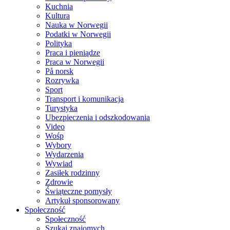
Kuchnia
Kultura
Nauka w Norwegii
Podatki w Norwegii
Polityka
Praca i pieniądze
Praca w Norwegii
På norsk
Rozrywka
Sport
Transport i komunikacja
Turystyka
Ubezpieczenia i odszkodowania
Video
Wośp
Wybory
Wydarzenia
Wywiad
Zasiłek rodzinny
Zdrowie
Świąteczne pomysły
Artykuł sponsorowany
Społeczność
Społeczność
Szukaj znajomych