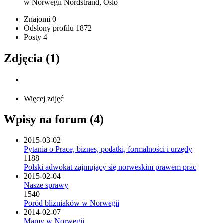
w Norwegii
Nordstrand, Oslo
Znajomi
0
Odsłony profilu
1872
Posty
4
Zdjęcia (1)
Więcej zdjęć
Wpisy na forum (4)
2015-03-02
Pytania o Prace, biznes, podatki, formalności i urzędy
1188
Polski adwokat zajmujący się norweskim prawem prac
2015-02-04
Nasze sprawy
1540
Poród blizniaków w Norwegii
2014-02-07
Mamy w Norwegii