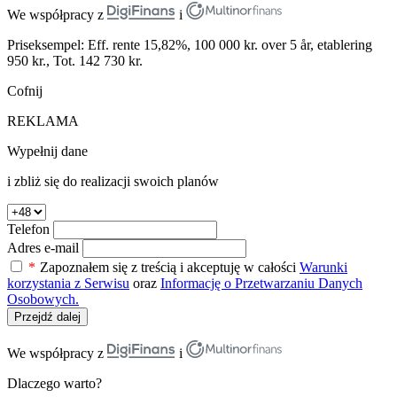
We współpracy z
i
Priseksempel: Eff. rente 15,82%, 100 000 kr. over 5 år, etablering
950 kr., Tot. 142 730 kr.
Cofnij
REKLAMA
Wypełnij dane
i zbliż się do realizacji swoich planów
Telefon
Adres e-mail
*
Zapoznałem się z treścią i akceptuję w całości
Warunki
korzystania z Serwisu
oraz
Informację o Przetwarzaniu Danych
Osobowych.
Przejdź dalej
We współpracy z
i
Dlaczego warto?