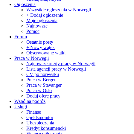
Ogłoszenia
Wszystkie ogłoszenia w Norwegii
+ Dodaj ogłoszenie
Moje ogłoszenia
Najnowsze
Pomoc
Forum
Ostatnie posty
+ Nowy wątek
Obserwowane wątki
Praca w Norwegii
Najnowsze oferty pracy w Norwegii
Lista agencji pracy w Norwegii
CV po norwesku
Praca w Bergen
Praca w Stavanger
Praca w Oslo
Dodaj oferę pracy
Wspólna podróż
Usługi
Finanse
Gjeldsmonitor
Ubezpieczenia
Kredyt konsumencki
Finanse ogłoszenia