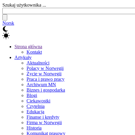
Szukaj użytkownika ...
Norsk
Strona główna
Kontakt
Artykuły
Aktualności
Polacy w Norwegii
Życie w Norwegii
Praca i prawo pracy
Archiwum MN
Biznes i gospodarka
Blogi
Ciekawostki
Czytelnia
Edukacja
Finanse i kredyty
Firma w Norwegii
Historia
Komunikat prasowy