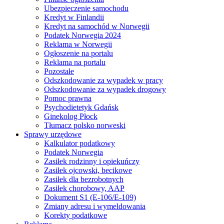
Ubezpieczenie samochodu
Kredyt w Finlandii
Kredyt na samochód w Norwegii
Podatek Norwegia 2024
Reklama w Norwegii
Ogłoszenie na portalu
Reklama na portalu
Pozostałe
Odszkodowanie za wypadek w pracy
Odszkodowanie za wypadek drogowy
Pomoc prawna
Psychodietetyk Gdańsk
Ginekolog Płock
Tłumacz polsko norweski
Sprawy urzędowe
Kalkulator podatkowy
Podatek Norwegia
Zasiłek rodzinny i opiekuńczy
Zasiłek ojcowski, becikowe
Zasiłek dla bezrobotnych
Zasiłek chorobowy, AAP
Dokument S1 (E-106/E-109)
Zmiany adresu i wymeldowania
Korekty podatkowe