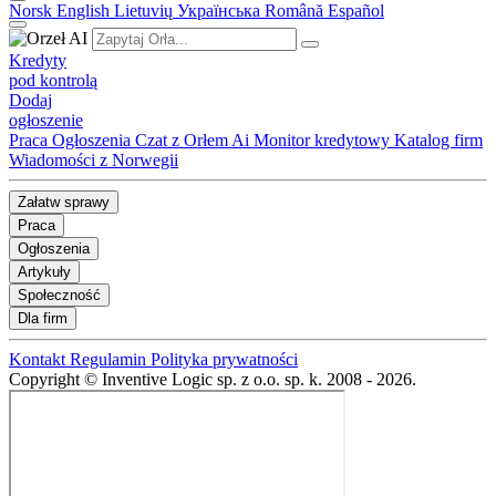
Norsk
English
Lietuvių
Українська
Română
Español
Kredyty
pod kontrolą
Dodaj
ogłoszenie
Praca
Ogłoszenia
Czat z Orłem Ai
Monitor kredytowy
Katalog firm
Wiadomości z Norwegii
Załatw sprawy
Praca
Ogłoszenia
Artykuły
Społeczność
Dla firm
Kontakt
Regulamin
Polityka prywatności
Copyright © Inventive Logic sp. z o.o. sp. k. 2008 - 2026.