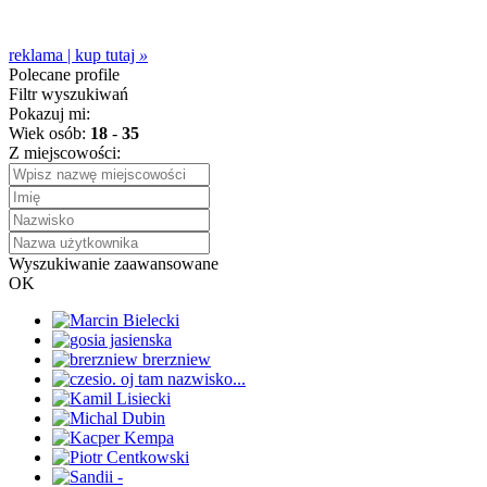
reklama | kup tutaj
»
Polecane profile
Filtr wyszukiwań
Pokazuj mi:
Wiek osób:
18
-
35
Z miejscowości:
Wyszukiwanie zaawansowane
OK