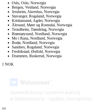
Oslo,
Oslo, Norwegia
Bergen,
Vestland, Norwegia
Jessheim,
Akershus, Norwegia
Stavanger,
Rogaland, Norwegia
Kristiansand,
Agder, Norwegia
Ålesund,
Møre og Romsdal, Norwegia
Trondheim,
Trøndelag, Norwegia
Brønnøysund,
Nordland, Norwegia
Mo i Rana,
Nordland, Norwegia
Bodø,
Nordland, Norwegia
Sandnes,
Rogaland, Norwegia
Fredrikstad,
Østfold, Norwegia
Drammen,
Buskerud, Norwegia
1 NOK