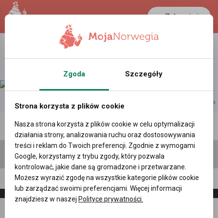
Zaloguj się
Zgoda
Szczegóły
reklama
Strona korzysta z plików cookie
Nasza strona korzysta z plików cookie w celu optymalizacji
Polecane profile
Filtr wyszukiwań
działania strony, analizowania ruchu oraz dostosowywania
treści i reklam do Twoich preferencji. Zgodnie z wymogami
Google, korzystamy z trybu zgody, który pozwala
kontrolować, jakie dane są gromadzone i przetwarzane.
Możesz wyrazić zgodę na wszystkie kategorie plików cookie
andrzej wiśniewski, (59 l.)
lub zarządzać swoimi preferencjami. Więcej informacji
znajdziesz w naszej
Polityce prywatności.
Napisz
Zaproś
wiadomość
do znajomych