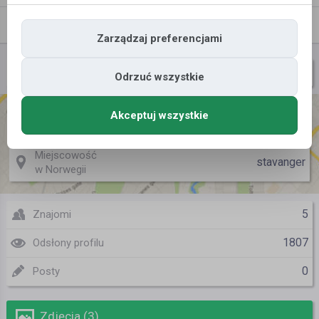
Znajomi
Galeria
Zarządzaj preferencjami
andrzej42
Nazwa użytkownika
Odrzuć wszystkie
Akceptuj wszystkie
Miejscowość
iława
w Polsce
Miejscowość
stavanger
w Norwegii
5
Znajomi
1807
Odsłony profilu
0
Posty
Zdjęcia (3)