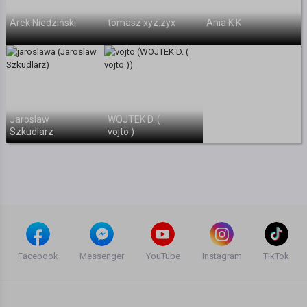
Arek Niedziński
tomasz xyz.zyx
Ania K K
Jaroslaw
WOJTEK D. (
Szkudlarz
vojto )
Facebook
Messenger
YouTube
Instagram
TikTok