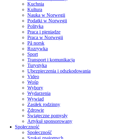
Kuchnia
Kultura
Nauka w Norwegii
Podatki w Norwegii
Polityka
Praca i pieniądze
Praca w Norwegii
På norsk
Rozrywka
Sport
Transport i komunikacja
Turystyka
Ubezpieczenia i odszkodowania
Video
Wośp
Wybory
Wydarzenia
Wywiad
Zasiłek rodzinny
Zdrowie
Świąteczne pomysły
Artykuł sponsorowany
Społeczność
Społeczność
Szukaj znajomych