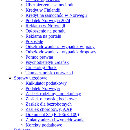
Ubezpieczenie samochodu
Kredyt w Finlandii
Kredyt na samochód w Norwegii
Podatek Norwegia 2024
Reklama w Norwegii
Ogłoszenie na portalu
Reklama na portalu
Pozostałe
Odszkodowanie za wypadek w pracy
Odszkodowanie za wypadek drogowy
Pomoc prawna
Psychodietetyk Gdańsk
Ginekolog Płock
Tłumacz polsko norweski
Sprawy urzędowe
Kalkulator podatkowy
Podatek Norwegia
Zasiłek rodzinny i opiekuńczy
Zasiłek ojcowski, becikowe
Zasiłek dla bezrobotnych
Zasiłek chorobowy, AAP
Dokument S1 (E-106/E-109)
Zmiany adresu i wymeldowania
Korekty podatkowe