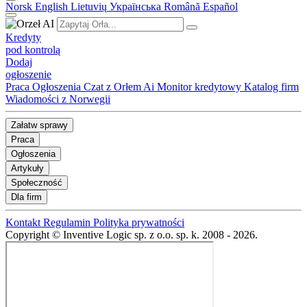
Norsk
English
Lietuvių
Українська
Română
Español
Kredyty
pod kontrolą
Dodaj
ogłoszenie
Praca
Ogłoszenia
Czat z Orłem Ai
Monitor kredytowy
Katalog firm
Wiadomości z Norwegii
Załatw sprawy
Praca
Ogłoszenia
Artykuły
Społeczność
Dla firm
Kontakt
Regulamin
Polityka prywatności
Copyright © Inventive Logic sp. z o.o. sp. k. 2008 - 2026.