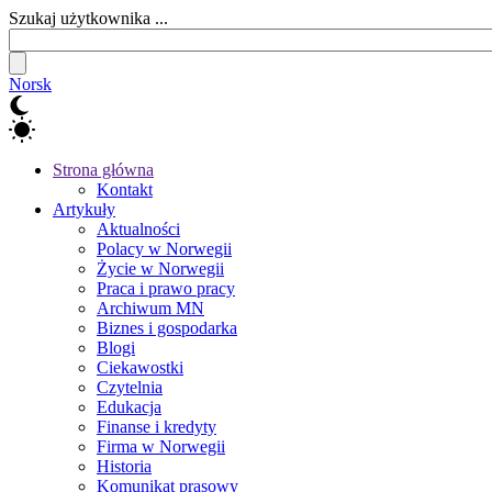
Szukaj użytkownika ...
Norsk
Strona główna
Kontakt
Artykuły
Aktualności
Polacy w Norwegii
Życie w Norwegii
Praca i prawo pracy
Archiwum MN
Biznes i gospodarka
Blogi
Ciekawostki
Czytelnia
Edukacja
Finanse i kredyty
Firma w Norwegii
Historia
Komunikat prasowy