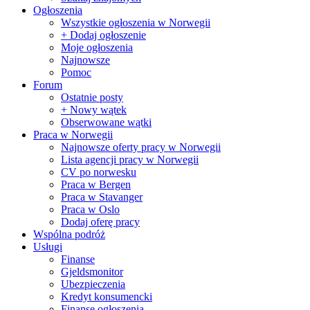
Ogłoszenia
Wszystkie ogłoszenia w Norwegii
+ Dodaj ogłoszenie
Moje ogłoszenia
Najnowsze
Pomoc
Forum
Ostatnie posty
+ Nowy wątek
Obserwowane wątki
Praca w Norwegii
Najnowsze oferty pracy w Norwegii
Lista agencji pracy w Norwegii
CV po norwesku
Praca w Bergen
Praca w Stavanger
Praca w Oslo
Dodaj oferę pracy
Wspólna podróż
Usługi
Finanse
Gjeldsmonitor
Ubezpieczenia
Kredyt konsumencki
Finanse ogłoszenia