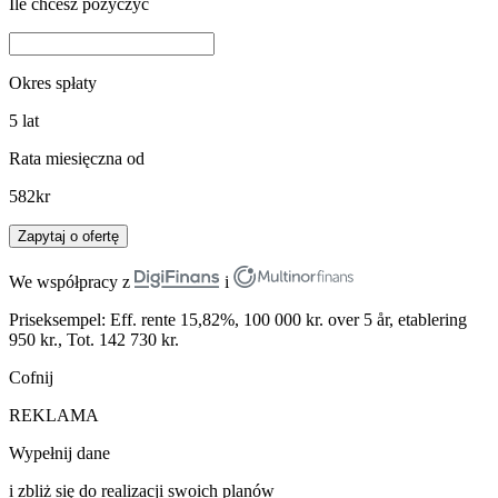
Ile chcesz pożyczyć
Okres spłaty
5
lat
Rata miesięczna od
582
kr
Zapytaj o ofertę
We współpracy z
i
Priseksempel: Eff. rente 15,82%, 100 000 kr. over 5 år, etablering
950 kr., Tot. 142 730 kr.
Cofnij
REKLAMA
Wypełnij dane
i zbliż się do realizacji swoich planów