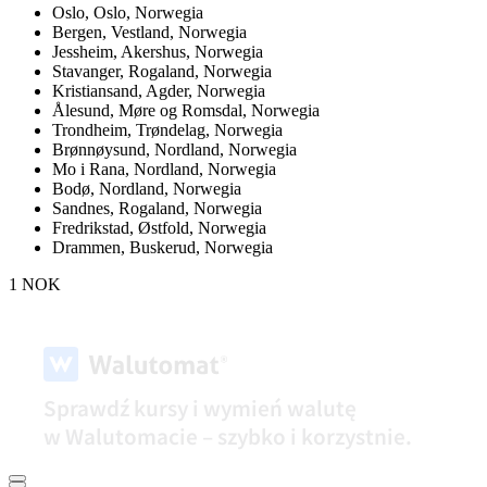
Oslo,
Oslo, Norwegia
Bergen,
Vestland, Norwegia
Jessheim,
Akershus, Norwegia
Stavanger,
Rogaland, Norwegia
Kristiansand,
Agder, Norwegia
Ålesund,
Møre og Romsdal, Norwegia
Trondheim,
Trøndelag, Norwegia
Brønnøysund,
Nordland, Norwegia
Mo i Rana,
Nordland, Norwegia
Bodø,
Nordland, Norwegia
Sandnes,
Rogaland, Norwegia
Fredrikstad,
Østfold, Norwegia
Drammen,
Buskerud, Norwegia
1 NOK