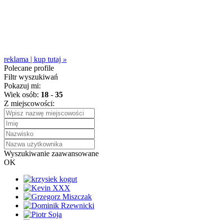
reklama | kup tutaj
»
Polecane profile
Filtr wyszukiwań
Pokazuj mi:
Wiek osób:
18
-
35
Z miejscowości:
Wyszukiwanie zaawansowane
OK