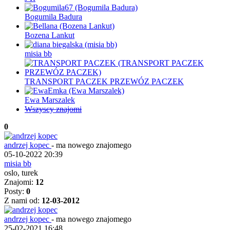
Bogumila Badura
Bozena Lankut
misia bb
TRANSPORT PACZEK PRZEWÓZ PACZEK
Ewa Marszalek
Wszyscy znajomi
0
andrzej kopec
-
ma nowego znajomego
05-10-2022 20:39
misia bb
oslo, turek
Znajomi:
12
Posty:
0
Z nami od:
12-03-2012
andrzej kopec
-
ma nowego znajomego
25-02-2021 16:48