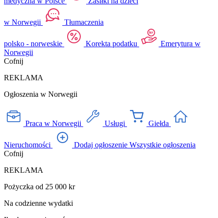
medyczna w Polsce
Zasiłki na dzieci
w Norwegii
Tłumaczenia
polsko - norweskie
Korekta podatku
Emerytura w
Norwegii
Cofnij
REKLAMA
Ogłoszenia w Norwegii
Praca w Norwegii
Usługi
Giełda
Nieruchomości
Dodaj ogłoszenie
Wszystkie ogłoszenia
Cofnij
REKLAMA
Pożyczka od 25 000 kr
Na codzienne wydatki