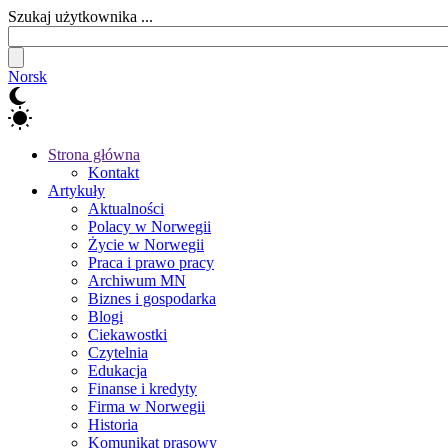
Szukaj użytkownika ...
Norsk
Strona główna
Kontakt
Artykuły
Aktualności
Polacy w Norwegii
Życie w Norwegii
Praca i prawo pracy
Archiwum MN
Biznes i gospodarka
Blogi
Ciekawostki
Czytelnia
Edukacja
Finanse i kredyty
Firma w Norwegii
Historia
Komunikat prasowy