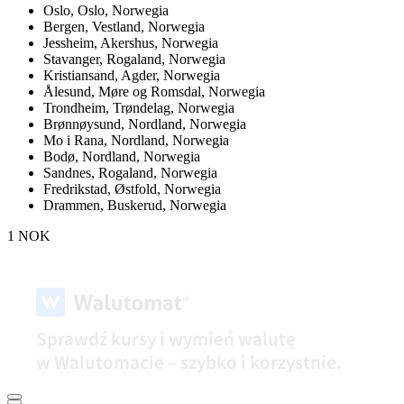
Oslo,
Oslo, Norwegia
Bergen,
Vestland, Norwegia
Jessheim,
Akershus, Norwegia
Stavanger,
Rogaland, Norwegia
Kristiansand,
Agder, Norwegia
Ålesund,
Møre og Romsdal, Norwegia
Trondheim,
Trøndelag, Norwegia
Brønnøysund,
Nordland, Norwegia
Mo i Rana,
Nordland, Norwegia
Bodø,
Nordland, Norwegia
Sandnes,
Rogaland, Norwegia
Fredrikstad,
Østfold, Norwegia
Drammen,
Buskerud, Norwegia
1 NOK