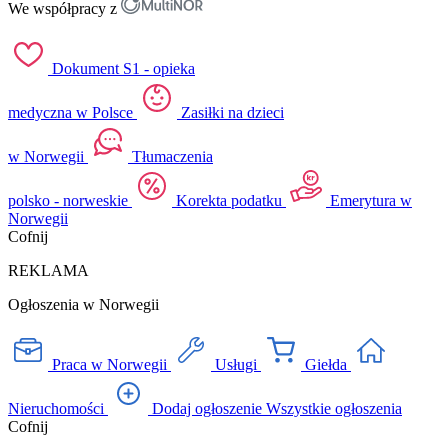
We współpracy z
Dokument S1 - opieka
medyczna w Polsce
Zasiłki na dzieci
w Norwegii
Tłumaczenia
polsko - norweskie
Korekta podatku
Emerytura w
Norwegii
Cofnij
REKLAMA
Ogłoszenia w Norwegii
Praca w Norwegii
Usługi
Giełda
Nieruchomości
Dodaj ogłoszenie
Wszystkie ogłoszenia
Cofnij