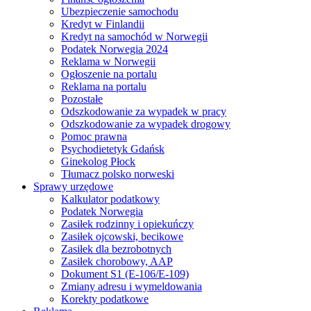
Ubezpieczenie samochodu
Kredyt w Finlandii
Kredyt na samochód w Norwegii
Podatek Norwegia 2024
Reklama w Norwegii
Ogłoszenie na portalu
Reklama na portalu
Pozostałe
Odszkodowanie za wypadek w pracy
Odszkodowanie za wypadek drogowy
Pomoc prawna
Psychodietetyk Gdańsk
Ginekolog Płock
Tłumacz polsko norweski
Sprawy urzędowe
Kalkulator podatkowy
Podatek Norwegia
Zasiłek rodzinny i opiekuńczy
Zasiłek ojcowski, becikowe
Zasiłek dla bezrobotnych
Zasiłek chorobowy, AAP
Dokument S1 (E-106/E-109)
Zmiany adresu i wymeldowania
Korekty podatkowe