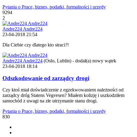
Pytania o Prace, biznes, podatki, formalności i urzędy
9294
2
Andre224 Andre224
23-04-2018 21:54
Dla Ciebie czy dlatego kto straci?!
Andre224 Andre224
(Oslo, Lublin)
-
dodał(a) nowy wątek
23-04-2018 18:14
Odszkodowanie od zarządcy drogi
Czy ktoś miał doświadczenie z egzekwowaniem należności od
zarządcy dróg Statens Vegvesen? Miałem kolizję i uszkodziłem
samochód z uwagi na złe utrzymanie stanu drogi.
Pytania o Prace, biznes, podatki, formalności i urzędy
830