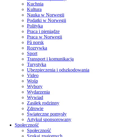
Kuchnia
Kultura
Nauka w Norwegii
Podatki w Norwegii
Polityka
Praca i pieniądze
Praca w Norwegii
På norsk
Rozrywka
Sport
Transport i komunikacja
Turystyka
Ubezpieczenia i odszkodowania
Video
Wośp
Wybory
Wydarzenia
Wywiad
Zasiłek rodzinny
Zdrowie
Świąteczne pomysły
Artykuł sponsorowany
Społeczność
Społeczność
Szukaj znajomych