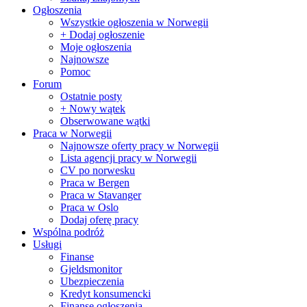
Ogłoszenia
Wszystkie ogłoszenia w Norwegii
+ Dodaj ogłoszenie
Moje ogłoszenia
Najnowsze
Pomoc
Forum
Ostatnie posty
+ Nowy wątek
Obserwowane wątki
Praca w Norwegii
Najnowsze oferty pracy w Norwegii
Lista agencji pracy w Norwegii
CV po norwesku
Praca w Bergen
Praca w Stavanger
Praca w Oslo
Dodaj oferę pracy
Wspólna podróż
Usługi
Finanse
Gjeldsmonitor
Ubezpieczenia
Kredyt konsumencki
Finanse ogłoszenia