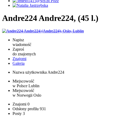
Andre224 Andre224, (45 l.)
Napisz
wiadomość
Zaproś
do znajomych
Znajomi
Galeria
Nazwa użytkownika
Andre224
Miejscowość
w Polsce
Lublin
Miejscowość
w Norwegii
Oslo
Znajomi
0
Odsłony profilu
931
Posty
3