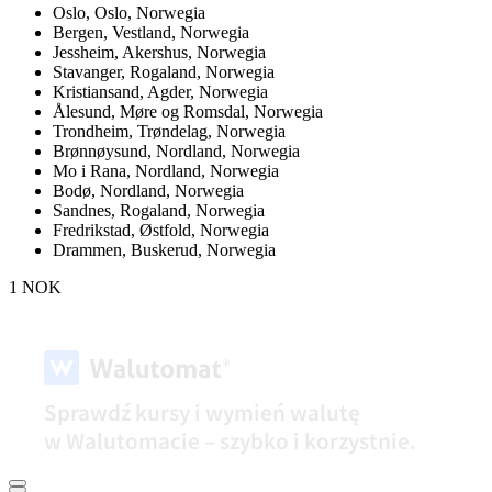
Oslo,
Oslo, Norwegia
Bergen,
Vestland, Norwegia
Jessheim,
Akershus, Norwegia
Stavanger,
Rogaland, Norwegia
Kristiansand,
Agder, Norwegia
Ålesund,
Møre og Romsdal, Norwegia
Trondheim,
Trøndelag, Norwegia
Brønnøysund,
Nordland, Norwegia
Mo i Rana,
Nordland, Norwegia
Bodø,
Nordland, Norwegia
Sandnes,
Rogaland, Norwegia
Fredrikstad,
Østfold, Norwegia
Drammen,
Buskerud, Norwegia
1 NOK