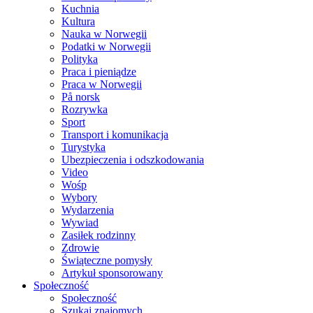
Kuchnia
Kultura
Nauka w Norwegii
Podatki w Norwegii
Polityka
Praca i pieniądze
Praca w Norwegii
På norsk
Rozrywka
Sport
Transport i komunikacja
Turystyka
Ubezpieczenia i odszkodowania
Video
Wośp
Wybory
Wydarzenia
Wywiad
Zasiłek rodzinny
Zdrowie
Świąteczne pomysły
Artykuł sponsorowany
Społeczność
Społeczność
Szukaj znajomych