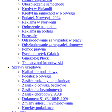
Ubezpieczenie samochodu
Kredyt w Finlandii
Kredyt na samochód w Norwegii
Podatek Norwegia 2024
Reklama w Norwegii
Ogłoszenie na portalu
Reklama na portalu
Pozostałe
Odszkodowanie za wypadek w pracy
Odszkodowanie za wypadek drogowy
Pomoc prawna
Psychodietetyk Gdańsk
Ginekolog Płock
Tłumacz polsko norweski
Sprawy urzędowe
Kalkulator podatkowy
Podatek Norwegia
Zasiłek rodzinny i opiekuńczy
Zasiłek ojcowski, becikowe
Zasiłek dla bezrobotnych
Zasiłek chorobowy, AAP
Dokument S1 (E-106/E-109)
Zmiany adresu i wymeldowania
Korekty podatkowe