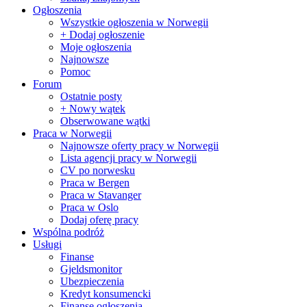
Ogłoszenia
Wszystkie ogłoszenia w Norwegii
+ Dodaj ogłoszenie
Moje ogłoszenia
Najnowsze
Pomoc
Forum
Ostatnie posty
+ Nowy wątek
Obserwowane wątki
Praca w Norwegii
Najnowsze oferty pracy w Norwegii
Lista agencji pracy w Norwegii
CV po norwesku
Praca w Bergen
Praca w Stavanger
Praca w Oslo
Dodaj oferę pracy
Wspólna podróż
Usługi
Finanse
Gjeldsmonitor
Ubezpieczenia
Kredyt konsumencki
Finanse ogłoszenia