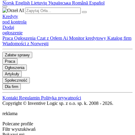
Norsk
English
Lietuvių
Українська
Română
Español
Kredyty
pod kontrolą
Dodaj
ogłoszenie
Praca
Ogłoszenia
Czat z Orłem Ai
Monitor kredytowy
Katalog firm
Wiadomości z Norwegii
Załatw sprawy
Praca
Ogłoszenia
Artykuły
Społeczność
Dla firm
Kontakt
Regulamin
Polityka prywatności
Copyright © Inventive Logic sp. z o.o. sp. k. 2008 - 2026.
reklama
Polecane profile
Filtr wyszukiwań
Pokazuj mi: