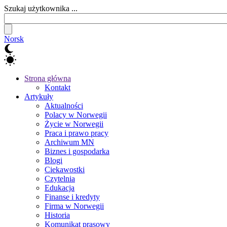
Szukaj użytkownika ...
Norsk
Strona główna
Kontakt
Artykuły
Aktualności
Polacy w Norwegii
Życie w Norwegii
Praca i prawo pracy
Archiwum MN
Biznes i gospodarka
Blogi
Ciekawostki
Czytelnia
Edukacja
Finanse i kredyty
Firma w Norwegii
Historia
Komunikat prasowy