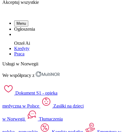
Akceptuj wszystkie
Menu
Ogłoszenia
Orzeł
Ai
Kredyty
Praca
Usługi w Norwegii
We współpracy z
Dokument S1 - opieka
medyczna w Polsce
Zasiłki na dzieci
w Norwegii
Tłumaczenia
polsko - norweskie
Korekta podatku
Emerytura w