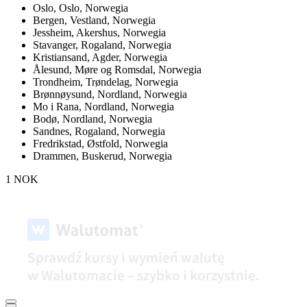
Oslo,
Oslo, Norwegia
Bergen,
Vestland, Norwegia
Jessheim,
Akershus, Norwegia
Stavanger,
Rogaland, Norwegia
Kristiansand,
Agder, Norwegia
Ålesund,
Møre og Romsdal, Norwegia
Trondheim,
Trøndelag, Norwegia
Brønnøysund,
Nordland, Norwegia
Mo i Rana,
Nordland, Norwegia
Bodø,
Nordland, Norwegia
Sandnes,
Rogaland, Norwegia
Fredrikstad,
Østfold, Norwegia
Drammen,
Buskerud, Norwegia
1 NOK