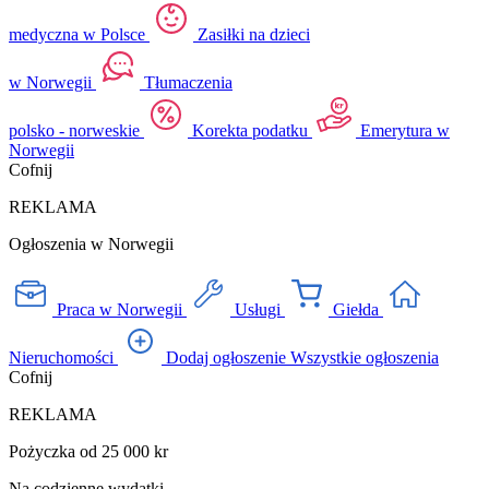
medyczna w Polsce
Zasiłki na dzieci
w Norwegii
Tłumaczenia
polsko - norweskie
Korekta podatku
Emerytura w
Norwegii
Cofnij
REKLAMA
Ogłoszenia w Norwegii
Praca w Norwegii
Usługi
Giełda
Nieruchomości
Dodaj ogłoszenie
Wszystkie ogłoszenia
Cofnij
REKLAMA
Pożyczka od 25 000 kr
Na codzienne wydatki