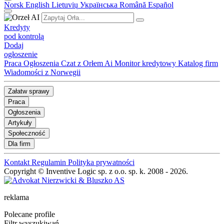
Norsk
English
Lietuvių
Українська
Română
Español
Kredyty
pod kontrolą
Dodaj
ogłoszenie
Praca
Ogłoszenia
Czat z Orłem Ai
Monitor kredytowy
Katalog firm
Wiadomości z Norwegii
Załatw sprawy
Praca
Ogłoszenia
Artykuły
Społeczność
Dla firm
Kontakt
Regulamin
Polityka prywatności
Copyright © Inventive Logic sp. z o.o. sp. k. 2008 - 2026.
reklama
Polecane profile
Filtr wyszukiwań