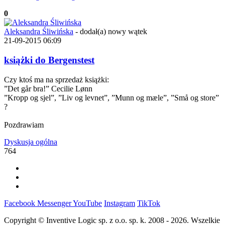
0
Aleksandra Śliwińska
-
dodał(a) nowy wątek
21-09-2015 06:09
książki do Bergenstest
Czy ktoś ma na sprzedaż książki:
”Det går bra!” Cecilie Lønn
”Kropp og sjel”, ”Liv og levnet”, ”Munn og mæle”, ”Små og store”
?
Pozdrawiam
Dyskusja ogólna
764
Facebook
Messenger
YouTube
Instagram
TikTok
Copyright © Inventive Logic sp. z o.o. sp. k. 2008 - 2026. Wszelkie