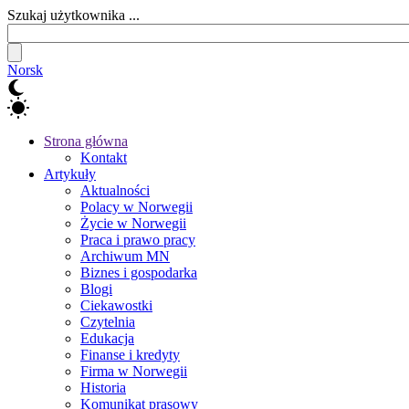
Szukaj użytkownika ...
Norsk
Strona główna
Kontakt
Artykuły
Aktualności
Polacy w Norwegii
Życie w Norwegii
Praca i prawo pracy
Archiwum MN
Biznes i gospodarka
Blogi
Ciekawostki
Czytelnia
Edukacja
Finanse i kredyty
Firma w Norwegii
Historia
Komunikat prasowy