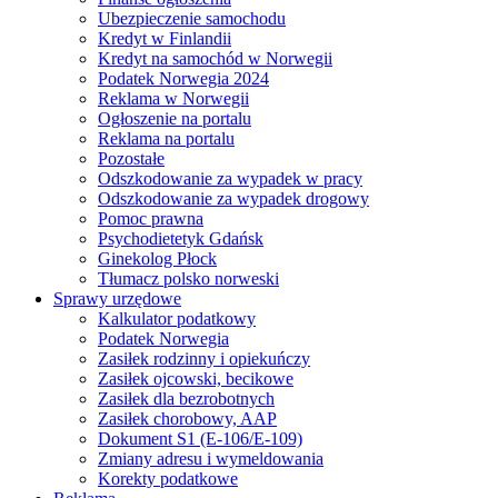
Ubezpieczenie samochodu
Kredyt w Finlandii
Kredyt na samochód w Norwegii
Podatek Norwegia 2024
Reklama w Norwegii
Ogłoszenie na portalu
Reklama na portalu
Pozostałe
Odszkodowanie za wypadek w pracy
Odszkodowanie za wypadek drogowy
Pomoc prawna
Psychodietetyk Gdańsk
Ginekolog Płock
Tłumacz polsko norweski
Sprawy urzędowe
Kalkulator podatkowy
Podatek Norwegia
Zasiłek rodzinny i opiekuńczy
Zasiłek ojcowski, becikowe
Zasiłek dla bezrobotnych
Zasiłek chorobowy, AAP
Dokument S1 (E-106/E-109)
Zmiany adresu i wymeldowania
Korekty podatkowe