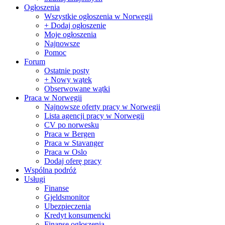
Ogłoszenia
Wszystkie ogłoszenia w Norwegii
+ Dodaj ogłoszenie
Moje ogłoszenia
Najnowsze
Pomoc
Forum
Ostatnie posty
+ Nowy wątek
Obserwowane wątki
Praca w Norwegii
Najnowsze oferty pracy w Norwegii
Lista agencji pracy w Norwegii
CV po norwesku
Praca w Bergen
Praca w Stavanger
Praca w Oslo
Dodaj oferę pracy
Wspólna podróż
Usługi
Finanse
Gjeldsmonitor
Ubezpieczenia
Kredyt konsumencki
Finanse ogłoszenia