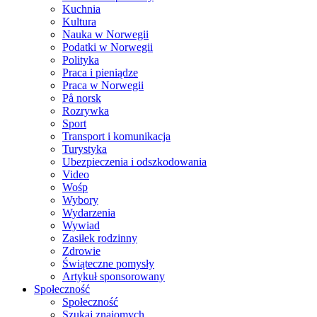
Kuchnia
Kultura
Nauka w Norwegii
Podatki w Norwegii
Polityka
Praca i pieniądze
Praca w Norwegii
På norsk
Rozrywka
Sport
Transport i komunikacja
Turystyka
Ubezpieczenia i odszkodowania
Video
Wośp
Wybory
Wydarzenia
Wywiad
Zasiłek rodzinny
Zdrowie
Świąteczne pomysły
Artykuł sponsorowany
Społeczność
Społeczność
Szukaj znajomych