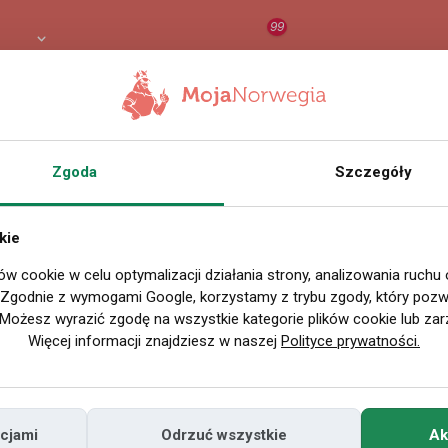
99
8 PLN
RAPORT
ORZEŁ AI
O
Zgoda
Szczegóły
kie
ów cookie w celu optymalizacji działania strony, analizowania ruchu
. Zgodnie z wymogami Google, korzystamy z trybu zgody, który pozwa
Możesz wyrazić zgodę na wszystkie kategorie plików cookie lub zar
Więcej informacji znajdziesz w naszej
Polityce prywatności.
cjami
Odrzuć wszystkie
Ak