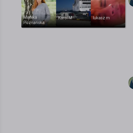
Monika
Karol M
lukasz m
Poznańska