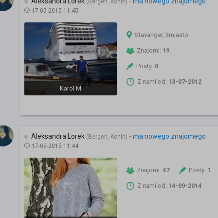
Aleksandra Lorek
-
ma nowego znajomego
(Bergen, Konin)
17-05-2015 11:45
Stavanger, 3miasto
Znajomi:
19
Posty:
0
Z nami od:
13-07-2012
Karol M
Aleksandra Lorek
-
ma nowego znajomego
(Bergen, Konin)
17-05-2015 11:44
Znajomi:
47
Posty:
1
Z nami od:
14-09-2014