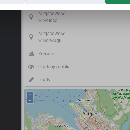
Nazwa użytkownika
Miejscowość
w Polsce
Miejscowość
w Norwegii
Znajomi
Odsłony profilu
Posty
+
−