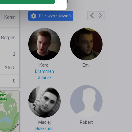
diaiaib
Polecane profile
Filtr wyszukiwań
Konin
Bergen
3
Karol
Emil
2515
Drammen
Gdansk
0
Maciej
Robert
Hokksund