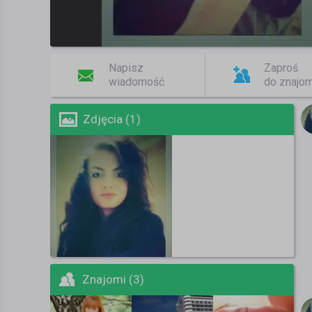
Napisz
Zaproś
wiadomość
do znajo
Zdjęcia (1)
Znajomi (3)