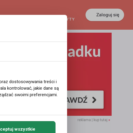
Zaloguj się
KREDYTY
GŁOSZENIA
PRACA
 oraz dostosowywania treści i
la kontrolować, jakie dane są
ządzać swoimi preferencjami.
reklama | kup tutaj
»
ceptuj wszystkie