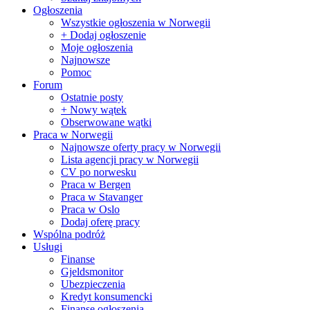
Ogłoszenia
Wszystkie ogłoszenia w Norwegii
+ Dodaj ogłoszenie
Moje ogłoszenia
Najnowsze
Pomoc
Forum
Ostatnie posty
+ Nowy wątek
Obserwowane wątki
Praca w Norwegii
Najnowsze oferty pracy w Norwegii
Lista agencji pracy w Norwegii
CV po norwesku
Praca w Bergen
Praca w Stavanger
Praca w Oslo
Dodaj oferę pracy
Wspólna podróż
Usługi
Finanse
Gjeldsmonitor
Ubezpieczenia
Kredyt konsumencki
Finanse ogłoszenia