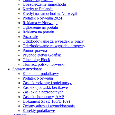
Ubezpieczenie samochodu
Kredyt w Finlandii
Kredyt na samochód w Norwegii
Podatek Norwegia 2024
Reklama w Norwegii
Ogłoszenie na portalu
Reklama na portalu
Pozostałe
Odszkodowanie za wypadek w pracy
Odszkodowanie za wypadek drogowy
Pomoc prawna
Psychodietetyk Gdańsk
Ginekolog Płock
Tłumacz polsko norweski
Sprawy urzędowe
Kalkulator podatkowy
Podatek Norwegia
Zasiłek rodzinny i opiekuńczy
Zasiłek ojcowski, becikowe
Zasiłek dla bezrobotnych
Zasiłek chorobowy, AAP
Dokument S1 (E-106/E-109)
Zmiany adresu i wymeldowania
Korekty podatkowe