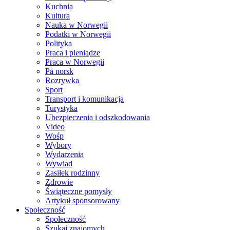
Kuchnia
Kultura
Nauka w Norwegii
Podatki w Norwegii
Polityka
Praca i pieniądze
Praca w Norwegii
På norsk
Rozrywka
Sport
Transport i komunikacja
Turystyka
Ubezpieczenia i odszkodowania
Video
Wośp
Wybory
Wydarzenia
Wywiad
Zasiłek rodzinny
Zdrowie
Świąteczne pomysły
Artykuł sponsorowany
Społeczność
Społeczność
Szukaj znajomych