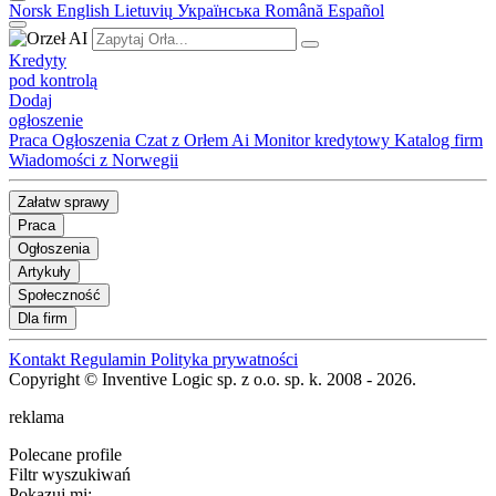
Norsk
English
Lietuvių
Українська
Română
Español
Kredyty
pod kontrolą
Dodaj
ogłoszenie
Praca
Ogłoszenia
Czat z Orłem Ai
Monitor kredytowy
Katalog firm
Wiadomości z Norwegii
Załatw sprawy
Praca
Ogłoszenia
Artykuły
Społeczność
Dla firm
Kontakt
Regulamin
Polityka prywatności
Copyright © Inventive Logic sp. z o.o. sp. k. 2008 - 2026.
reklama
Polecane profile
Filtr wyszukiwań
Pokazuj mi: