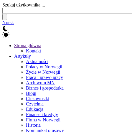
Szukaj użytkownika ...
Norsk
Strona główna
Kontakt
Artykuły
Aktualności
Polacy w Norwegii
Życie w Norwegii
Praca i prawo pracy
Archiwum MN
Biznes i gospodarka
Blogi
Ciekawostki
Czytelnia
Edukacja
Finanse i kredyty
Firma w Norwegii
Historia
Komunikat prasowy