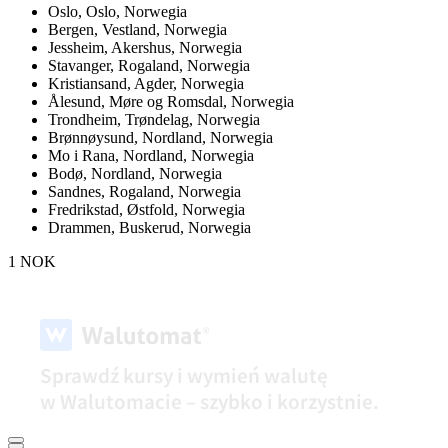
Oslo,
Oslo, Norwegia
Bergen,
Vestland, Norwegia
Jessheim,
Akershus, Norwegia
Stavanger,
Rogaland, Norwegia
Kristiansand,
Agder, Norwegia
Ålesund,
Møre og Romsdal, Norwegia
Trondheim,
Trøndelag, Norwegia
Brønnøysund,
Nordland, Norwegia
Mo i Rana,
Nordland, Norwegia
Bodø,
Nordland, Norwegia
Sandnes,
Rogaland, Norwegia
Fredrikstad,
Østfold, Norwegia
Drammen,
Buskerud, Norwegia
1 NOK