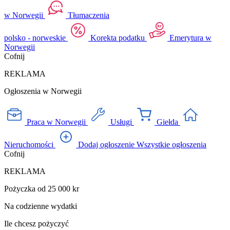
w Norwegii
Tłumaczenia
polsko - norweskie
Korekta podatku
Emerytura w
Norwegii
Cofnij
REKLAMA
Ogłoszenia w Norwegii
Praca w Norwegii
Usługi
Giełda
Nieruchomości
Dodaj ogłoszenie
Wszystkie ogłoszenia
Cofnij
REKLAMA
Pożyczka od 25 000 kr
Na codzienne wydatki
Ile chcesz pożyczyć